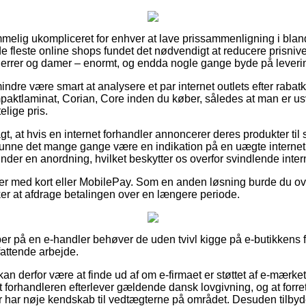
mmelig ukompliceret for enhver at lave prissammenligning i bland
e fleste online shops fundet det nødvendigt at reducere prisnive
il herrer og damer – enormt, og endda nogle gange byde på leveri
indre være smart at analysere et par internet outlets efter ra
aktlaminat, Corian, Core inden du køber, således at man er usvi
lige pris.
, at hvis en internet forhandler annoncerer deres produkter til 
 kunne det mange gange være en indikation på en uægte internet
nder en anordning, hvilket beskytter os overfor svindlende inte
dler med kort eller MobilePay. Som en anden løsning burde du o
sker at afdrage betalingen over en længere periode.
r på en e-handler behøver de uden tvivl kigge på e-butikkens fo
attende arbejde.
 derfor være at finde ud af om e-firmaet er støttet af e-mærket,
net forhandleren efterlever gældende dansk lovgivning, og at forr
r har nøje kendskab til vedtægterne på området. Desuden tilbydes