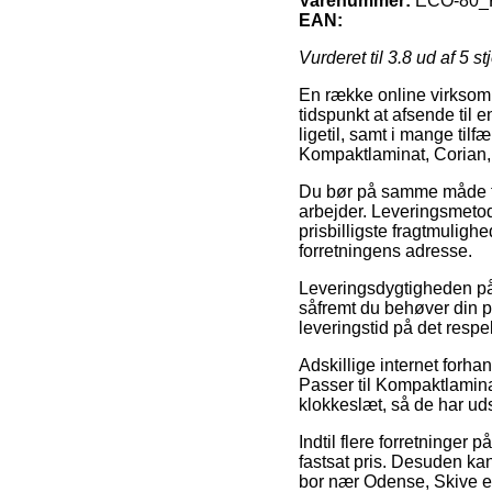
Varenummer:
ECO-80_
EAN:
Vurderet til
3.8
ud af 5 st
En række online virksom
tidspunkt at afsende til 
ligetil, samt i mange til
Kompaktlaminat, Corian,
Du bør på samme måde tæn
arbejder. Leveringsmetod
prisbilligste fragtmuligh
forretningens adresse.
Leveringsdygtigheden på
såfremt du behøver din p
leveringstid på det respe
Adskillige internet forh
Passer til Kompaktlaminat
klokkeslæt, så de har uds
Indtil flere forretninger
fastsat pris. Desuden kan
bor nær Odense, Skive ell