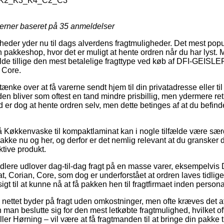
K2_K3_K4_C2_C3
jerner baseret på
35
anmeldelser
heder yder nu til dags alverdens fragtmuligheder. Det mest po
en pakkeshop, hvor det er muligt at hente ordren når du har lyst.
fælde tillige den mest betalelige fragttype ved køb af DFI-GEISL
 Core.
ke over at få varerne sendt hjem til din privatadresse eller ti
en bliver som oftest en tand mindre prisbillig, men ydermere r
ed er dog at hente ordren selv, men dette betinges af at du befin
 Køkkenvaske til kompaktlaminat kan i nogle tilfælde være s
akke nu og her, og derfor er det nemlig relevant at du gransker
ktive produkt.
andlere udlover dag-til-dag fragt på en masse varer, eksempel
, Corian, Core, som dog er underforstået at ordren laves tidlige
igt til at kunne nå at få pakken hen til fragtfirmaet inden person
 på nettet byder på fragt uden omkostninger, men ofte kræves det 
 man beslutte sig for den mest letkøbte fragtmulighed, hvilket 
er Hørning – vil være at få fragtmanden til at bringe din pakke t