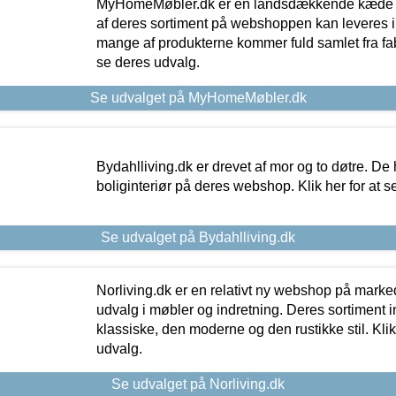
MyHomeMøbler.dk er en landsdækkende kæde m
af deres sortiment på webshoppen kan leveres i
mange af produkterne kommer fuld samlet fra fabr
se deres udvalg.
Se udvalget på MyHomeMøbler.dk
Bydahlliving.dk er drevet af mor og to døtre. De h
boliginteriør på deres webshop. Klik her for at s
Se udvalget på Bydahlliving.dk
Norliving.dk er en relativt ny webshop på markede
udvalg i møbler og indretning. Deres sortiment
klassiske, den moderne og den rustikke stil. Klik
udvalg.
Se udvalget på Norliving.dk