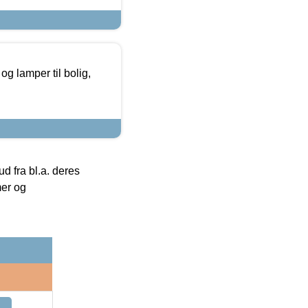
g lamper til bolig,
 fra bl.a. deres
mer og