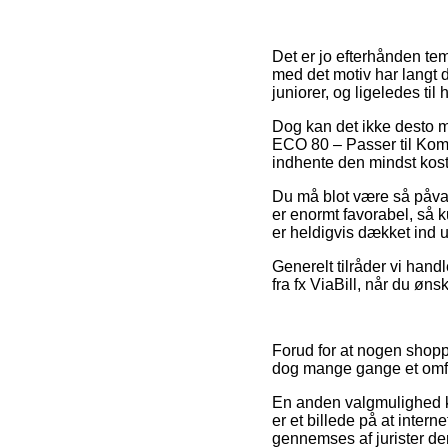
Det er jo efterhånden te
med det motiv har langt d
juniorer, og ligeledes t
Dog kan det ikke desto m
ECO 80 – Passer til Komp
indhente den mindst koste
Du må blot være så påvagt
er enormt favorabel, så
er heldigvis dækket ind u
Generelt tilråder vi han
fra fx ViaBill, når du øn
Forud for at nogen shoppe
dog mange gange et omf
En anden valgmulighed kan
er et billede på at inter
gennemses af jurister de