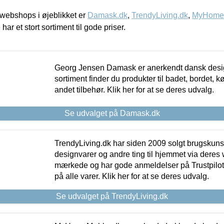
webshops i øjeblikket er
Damask.dk
,
TrendyLiving.dk
,
MyHomeM
 har et stort sortiment til gode priser.
Georg Jensen Damask er anerkendt dansk desig
sortiment finder du produkter til badet, bordet, 
andet tilbehør. Klik her for at se deres udvalg.
Se udvalget på Damask.dk
TrendyLiving.dk har siden 2009 solgt brugskunst, 
designvarer og andre ting til hjemmet via deres
mærkede og har gode anmeldelser på Trustpilot,
på alle varer. Klik her for at se deres udvalg.
Se udvalget på TrendyLiving.dk