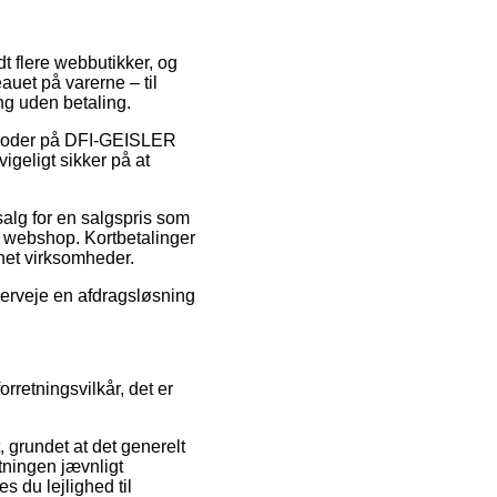
t flere webbutikker, og
auet på varerne – til
ng uden betaling.
batkoder på DFI-GEISLER
geligt sikker på at
salg for en salgspris som
 webshop. Kortbetalinger
rnet virksomheder.
verveje en afdragsløsning
rretningsvilkår, det er
 grundet at det generelt
etningen jævnligt
 du lejlighed til