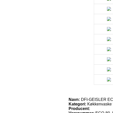
Navn:
DFI-GEISLER ECO 
Kategori:
Køkkenvaske t
Producent: