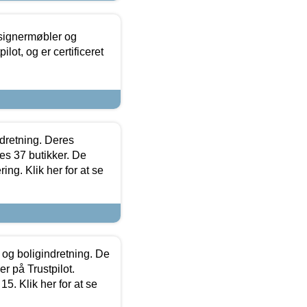
esignermøbler og
lot, og er certificeret
ndretning. Deres
s 37 butikker. De
ing. Klik her for at se
 og boligindretning. De
r på Trustpilot.
5. Klik her for at se