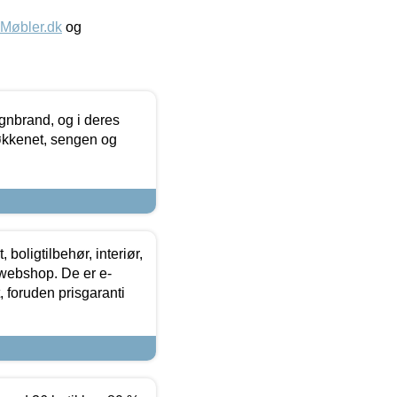
øbler.dk
og
nbrand, og i deres
køkkenet, sengen og
boligtilbehør, interiør,
 webshop. De er e-
 foruden prisgaranti