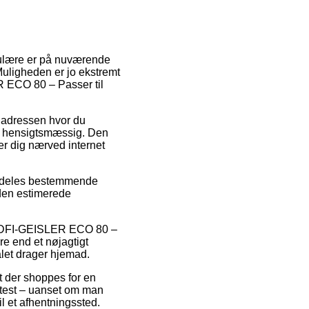
pulære er på nuværende
 Muligheden er jo ekstremt
ER ECO 80 – Passer til
l adressen hvor du
et hensigtsmæssig. Den
der dig nærved internet
ærdeles bestemmende
 den estimerede
vis DFI-GEISLER ECO 80 –
re end et nøjagtigt
alet drager hjemad.
at der shoppes for en
oftest – uanset om man
il et afhentningssted.