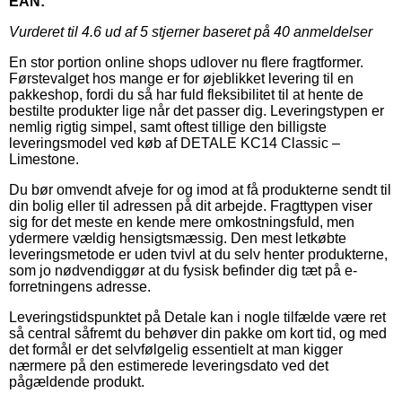
EAN:
Vurderet til
4.6
ud af 5 stjerner baseret på
40
anmeldelser
En stor portion online shops udlover nu flere fragtformer.
Førstevalget hos mange er for øjeblikket levering til en
pakkeshop, fordi du så har fuld fleksibilitet til at hente de
bestilte produkter lige når det passer dig. Leveringstypen er
nemlig rigtig simpel, samt oftest tillige den billigste
leveringsmodel ved køb af DETALE KC14 Classic –
Limestone.
Du bør omvendt afveje for og imod at få produkterne sendt til
din bolig eller til adressen på dit arbejde. Fragttypen viser
sig for det meste en kende mere omkostningsfuld, men
ydermere vældig hensigtsmæssig. Den mest letkøbte
leveringsmetode er uden tvivl at du selv henter produkterne,
som jo nødvendiggør at du fysisk befinder dig tæt på e-
forretningens adresse.
Leveringstidspunktet på Detale kan i nogle tilfælde være ret
så central såfremt du behøver din pakke om kort tid, og med
det formål er det selvfølgelig essentielt at man kigger
nærmere på den estimerede leveringsdato ved det
pågældende produkt.