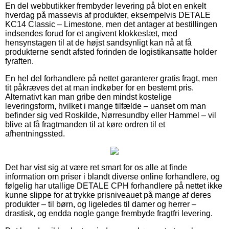
En del webbutikker frembyder levering på blot en enkelt
hverdag på massevis af produkter, eksempelvis DETALE
KC14 Classic – Limestone, men det antager at bestillingen
indsendes forud for et angivent klokkeslæt, med
hensynstagen til at de højst sandsynligt kan nå at få
produkterne sendt afsted forinden de logistikansatte holder
fyraften.
En hel del forhandlere på nettet garanterer gratis fragt, men
tit påkræves det at man indkøber for en bestemt pris.
Alternativt kan man gribe den mindst kostelige
leveringsform, hvilket i mange tilfælde – uanset om man
befinder sig ved Roskilde, Nørresundby eller Hammel – vil
blive at få fragtmanden til at køre ordren til et
afhentningssted.
Det har vist sig at være ret smart for os alle at finde
information om priser i blandt diverse online forhandlere, og
følgelig har utallige DETALE CPH forhandlere på nettet ikke
kunne slippe for at trykke prisniveauet på mange af deres
produkter – til børn, og ligeledes til damer og herrer –
drastisk, og endda nogle gange frembyde fragtfri levering.