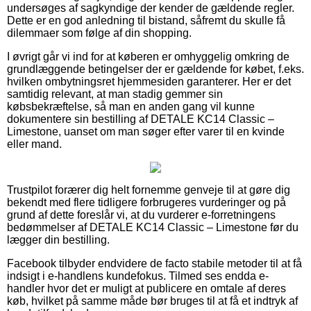
undersøges af sagkyndige der kender de gældende regler.
Dette er en god anledning til bistand, såfremt du skulle få
dilemmaer som følge af din shopping.
I øvrigt går vi ind for at køberen er omhyggelig omkring de
grundlæggende betingelser der er gældende for købet, f.eks.
hvilken ombytningsret hjemmesiden garanterer. Her er det
samtidig relevant, at man stadig gemmer sin
købsbekræftelse, så man en anden gang vil kunne
dokumentere sin bestilling af DETALE KC14 Classic –
Limestone, uanset om man søger efter varer til en kvinde
eller mand.
Trustpilot forærer dig helt fornemme genveje til at gøre dig
bekendt med flere tidligere forbrugeres vurderinger og på
grund af dette foreslår vi, at du vurderer e-forretningens
bedømmelser af DETALE KC14 Classic – Limestone før du
lægger din bestilling.
Facebook tilbyder endvidere de facto stabile metoder til at få
indsigt i e-handlens kundefokus. Tilmed ses endda e-
handler hvor det er muligt at publicere en omtale af deres
køb, hvilket på samme måde bør bruges til at få et indtryk af