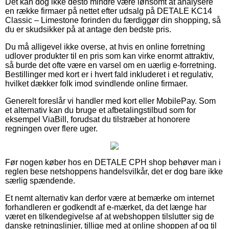
Det kan dog ikke desto mindre være lønsomt at analysere
en række firmaer på nettet efter udsalg på DETALE KC14
Classic – Limestone forinden du færdiggør din shopping, så
du er skudsikker på at antage den bedste pris.
Du må alligevel ikke overse, at hvis en online forretning
udlover produkter til en pris som kan virke enormt attraktiv,
så burde det ofte være en varsel om en uærlig e-forretning.
Bestillinger med kort er i hvert fald inkluderet i et regulativ,
hvilket dækker folk imod svindlende online firmaer.
Generelt foreslår vi handler med kort eller MobilePay. Som
et alternativ kan du bruge et afbetalingstilbud som for
eksempel ViaBill, forudsat du tilstræber at honorere
regningen over flere uger.
Før nogen køber hos en DETALE CPH shop behøver man i
reglen bese netshoppens handelsvilkår, det er dog bare ikke
særlig spændende.
Et nemt alternativ kan derfor være at bemærke om internet
forhandleren er godkendt af e-mærket, da det længe har
været en tilkendegivelse af at webshoppen tilslutter sig de
danske retningslinjer, tillige med at online shoppen af og til