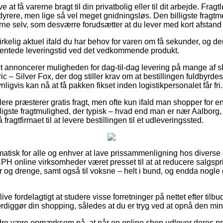
t få varerne bragt til din privatbolig eller til dit arbejde. Frag
yrere, men lige så vel meget gnidningsløs. Den billigste fragtme
rne selv, som desværre forudsætter at du lever med kort afstand ti
irkelig aktuel ifald du har behov for varen om få sekunder, og der
ventede leveringstid ved det vedkommende produkt.
t annoncerer muligheden for dag-til-dag levering på mange af 
 – Silver Fox, der dog stiller krav om at bestillingen fuldbyrdes 
ligvis kan nå at få pakken fikset inden logistikpersonalet får fri.
ndlere præsterer gratis fragt, men ofte kun ifald man shopper for 
gste fragtmulighed, der typisk – hvad end man er nær Aalborg,
fragtfirmaet til at levere bestillingen til et udleveringssted.
atisk for alle og enhver at lave prissammenligning hos diverse o
H online virksomheder været presset til at at reducere salgsp
er og drenge, samt også til voksne – helt i bund, og endda nogl
ve fordelagtigt at studere visse forretninger på nettet efter tilb
rdiggør din shopping, således at du er tryg ved at opnå den mind
re være opmærksom på, at når en online shop udlover deres pro