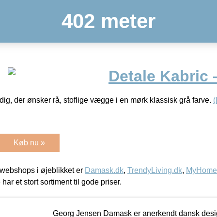
402 meter
Detale Kabric 
l dig, der ønsker rå, stoflige vægge i en mørk klassisk grå farve.
Køb nu »
webshops i øjeblikket er
Damask.dk
,
TrendyLiving.dk
,
MyHomeM
 har et stort sortiment til gode priser.
Georg Jensen Damask er anerkendt dansk desig