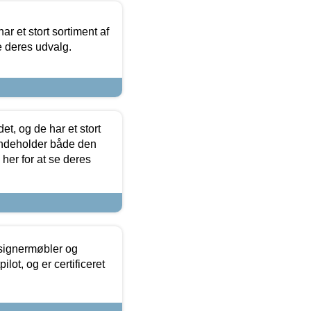
ar et stort sortiment af
e deres udvalg.
t, og de har et stort
 indeholder både den
 her for at se deres
esignermøbler og
lot, og er certificeret