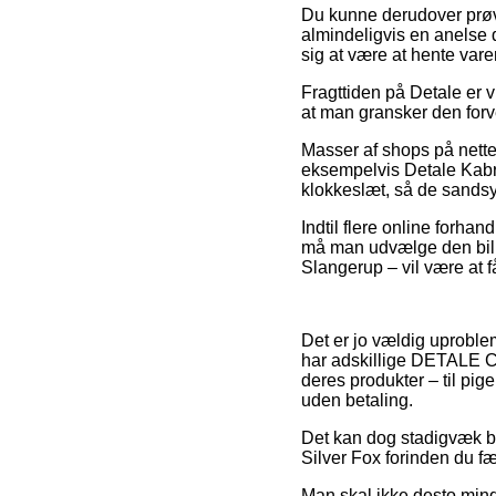
Du kunne derudover prøve a
almindeligvis en anelse d
sig at være at hente vare
Fragttiden på Detale er v
at man gransker den for
Masser af shops på nette
eksempelvis Detale Kabric
klokkeslæt, så de sandsyn
Indtil flere online forha
må man udvælge den billi
Slangerup – vil være at få 
Det er jo vældig uproblem
har adskillige DETALE CP
deres produkter – til pig
uden betaling.
Det kan dog stadigvæk bli
Silver Fox forinden du fæ
Man skal ikke desto mind