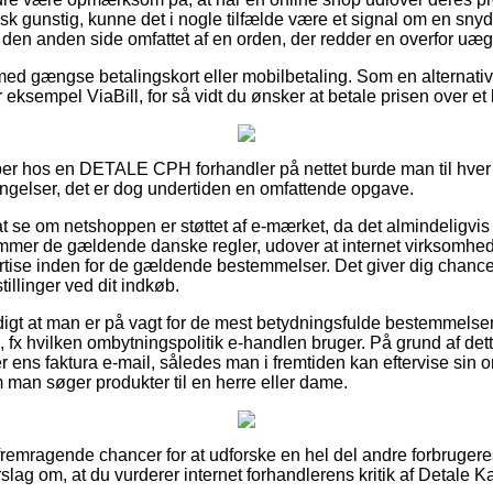
tisk gunstig, kunne det i nogle tilfælde være et signal om en sny
den anden side omfattet af en orden, der redder en overfor uæg
 med gængse betalingskort eller mobilbetaling. Som en alternat
or eksempel ViaBill, for så vidt du ønsker at betale prisen over e
er hos en DETALE CPH forhandler på nettet burde man til hver e
ngelser, det er dog undertiden en omfattende opgave.
 se om netshoppen er støttet af e-mærket, da det almindeligvis 
mmer de gældende danske regler, udover at internet virksomheden 
se inden for de gældende bestemmelser. Det giver dig chance f
illinger ved dit indkøb.
igt at man er på vagt for de mest betydningsfulde bestemmelser d
fx hvilken ombytningspolitik e-handlen bruger. På grund af dette
ens faktura e-mail, således man i fremtiden kan eftervise sin o
m man søger produkter til en herre eller dame.
gt fremragende chancer for at udforske en hel del andre forbrug
forslag om, at du vurderer internet forhandlerens kritik af Detale K