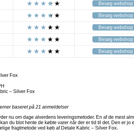
Besøg webshop
Besøg webshop
Besøg webshop
Besøg webshop
Besøg webshop
ilver Fox
PH
bric – Silver Fox
jerner baseret på
21
anmeldelser
der nu om dage alverdens leveringsmetoder. En af de mest almi
an du blot hente de købte varer når der er tid til det. Den er jo e
lige fragtmetode ved køb af Detale Kabric – Silver Fox.