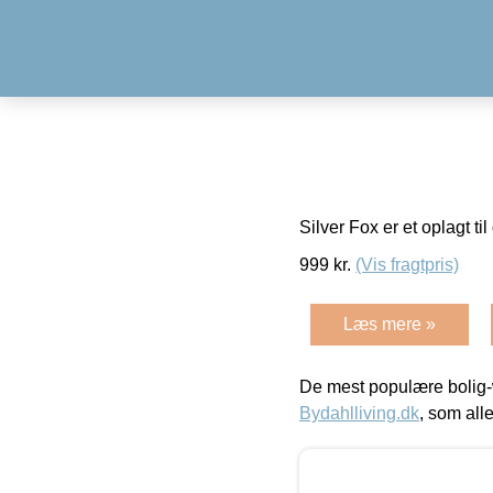
Silver Fox er et oplagt ti
999
kr.
(Vis fragtpris)
Læs mere »
De mest populære bolig-
Bydahlliving.dk
, som alle