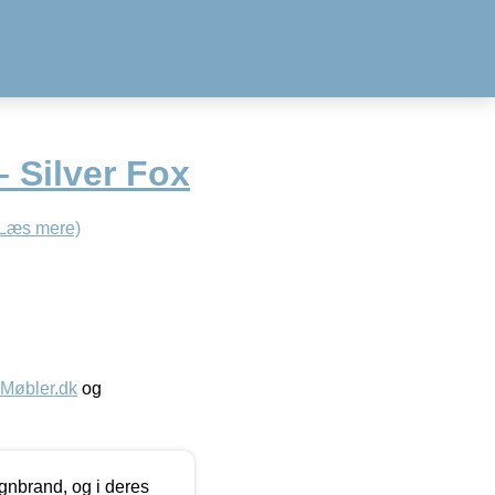
– Silver Fox
(Læs mere)
øbler.dk
og
nbrand, og i deres