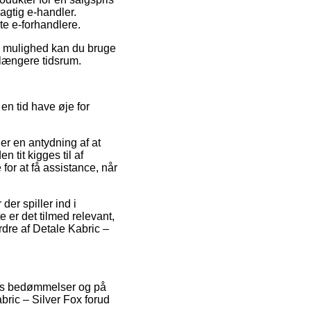
dagtig e-handler.
te e-forhandlere.
iv mulighed kan du bruge
t længere tidsrum.
n tid have øje for
er en antydning af at
tit kigges til af
or at få assistance, når
er spiller ind i
 er det tilmed relevant,
rdre af Detale Kabric –
eres bedømmelser og på
abric – Silver Fox forud