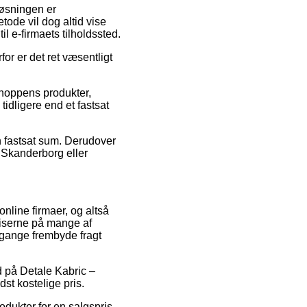
tløsningen er
tode vil dog altid vise
l e-firmaets tilholdssted.
for er det ret væsentligt
shoppens produkter,
tidligere end et fastsat
en fastsat sum. Derudover
 Skanderborg eller
nline firmaer, og altså
riserne på mange af
e gange frembyde fragt
ud på Detale Kabric –
st kostelige pris.
dukter for en salgspris