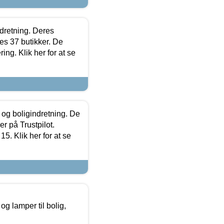
ndretning. Deres
s 37 butikker. De
ing. Klik her for at se
 og boligindretning. De
r på Trustpilot.
5. Klik her for at se
g lamper til bolig,