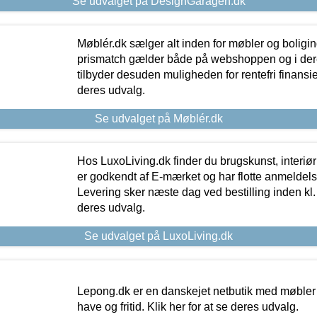
Se udvalget på DesignGaragen.dk
Møblér.dk sælger alt inden for møbler og boligi
prismatch gælder både på webshoppen og i dere
tilbyder desuden muligheden for rentefri finansier
deres udvalg.
Se udvalget på Møblér.dk
Hos LuxoLiving.dk finder du brugskunst, interiør
er godkendt af E-mærket og har flotte anmeldelse
Levering sker næste dag ved bestilling inden kl. 1
deres udvalg.
Se udvalget på LuxoLiving.dk
Lepong.dk er en danskejet netbutik med møbler o
have og fritid. Klik her for at se deres udvalg.