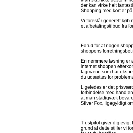
der kan virke helt fantas
Shopping med kort er på 
Vi foreslår generelt køb
et afbetalingstilbud fra f
Forud for at nogen shopp
shoppens forretningsbeti
En nemmere løsning er at
internet shoppen efterko
fagmænd som har eksperti
du udsættes for problemst
Ligeledes er det prisværd
forbindelse med handlen, 
at man stadigvæk bevarer 
Silver Fox, ligegyldigt o
Trustpilot giver dig evi
grund af dette stiller vi 