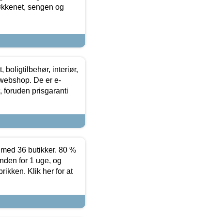
køkkenet, sengen og
boligtilbehør, interiør,
 webshop. De er e-
 foruden prisgaranti
ed 36 butikker. 80 %
nden for 1 uge, og
ikken. Klik her for at