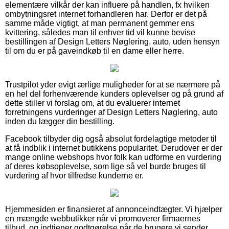
elementære vilkår der kan influere på handlen, fx hvilken
ombytningsret internet forhandleren har. Derfor er det på
samme måde vigtigt, at man permanent gemmer ens
kvittering, således man til enhver tid vil kunne bevise
bestillingen af Design Letters Nøglering, auto, uden hensyn
til om du er på gaveindkøb til en dame eller herre.
Trustpilot yder evigt ærlige muligheder for at se nærmere på
en hel del forhenværende kunders oplevelser og på grund af
dette stiller vi forslag om, at du evaluerer internet
forretningens vurderinger af Design Letters Nøglering, auto
inden du lægger din bestilling.
Facebook tilbyder dig også absolut fordelagtige metoder til
at få indblik i internet butikkens popularitet. Derudover er der
mange online webshops hvor folk kan udforme en vurdering
af deres købsoplevelse, som lige så vel burde bruges til
vurdering af hvor tilfredse kunderne er.
Hjemmesiden er finansieret af annonceindtægter. Vi hjælper
en mængde webbutikker når vi promoverer firmaernes
tilbud, og indtjener godtgørelse når de brugere vi sender