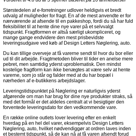
Størstedelen af e-forretninger udlover heldigvis et bredt
udvalg af muligheder for fragt. En af de mest anvendte er for
nærværende at afsende til en pakkeshop, fordi du så har fuld
fleksibilitet til at hente dine nye varer på et selvvalgt
tidspunkt. Fragtformen er altså særligt ukompliceret, og
mange gange endvidere den mest prisbevidste
leveringsudgave ved køb af Design Letters Nøglering, auto.
Du kan tillige overveje at få varerne sendt til hvor du bor eller
ud til dit arbejde. Fragtmetoden bliver til tider en anelse mere
pebret, men samtidig yderst uproblematisk. Den mindst
kostelige fragtform kan ikke benægtes at være selv at hente
varerne, som jo står og falder med at du har bopæl i
nærheden af e-butikkens arbejdslager.
Leveringstidspunktet på Nøglering er naturligvis yderst
afgørende om man har brug for dine nye produkter straks, så
med det formål er det aldeles centralt at vi besigtiger den
forventede leveringsdato for den vedkommende vare.
En række online outlets lover levering efter en enkelt
hverdag på en hel del varer, eksempelvis Design Letters
Nøglering, auto, hvilket nødvendiggør at ordren laves inden
et bestemt tidspunkt, så de kan nå at få varen afsendt forud