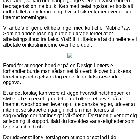
favorabel, så kan det mange gange være en varsel om en
bedragerisk online butik. Køb med betalingskort er trods alt
indbefattet af en forordning, hvilket sikrer køber overfor fup
internet forretninger.
Vi anbefaler generelt betalinger med kort eller MobilePay.
Som en anden løsning burde du drage fordel af et
afbetalingstilbud fra f.eks. ViaBill, i tilfælde af at du hellere vil
afbetale omkostningerne over flere uger.
Forud for at nogen handler på en Design Letters e-
forhandler burde man sådan set få overblik over butikkens
forretningsbetingelser, dog er det tit en tidskrævende
opgave.
Et andet forslag kan være at kigge hvorvidt netshoppen er
støttet af e-mærket, grundet at det ofte er et bevis på at
internet webshoppen lever op til de danske regler, udover at
internet selskabet en gang i mellem monitoreres af
sagkyndige der har indsigt i vilkårene. Desuden giver det dig
anledning til support, ifald du forvoldes vanskeligheder som
følge af dit indkøb.
Derudover stiller vi forslag om at man er sat ind i de