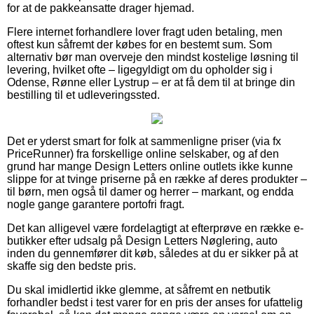
for at de pakkeansatte drager hjemad.
Flere internet forhandlere lover fragt uden betaling, men
oftest kun såfremt der købes for en bestemt sum. Som
alternativ bør man overveje den mindst kostelige løsning til
levering, hvilket ofte – ligegyldigt om du opholder sig i
Odense, Rønne eller Lystrup – er at få dem til at bringe din
bestilling til et udleveringssted.
Det er yderst smart for folk at sammenligne priser (via fx
PriceRunner) fra forskellige online selskaber, og af den
grund har mange Design Letters online outlets ikke kunne
slippe for at tvinge priserne på en række af deres produkter –
til børn, men også til damer og herrer – markant, og endda
nogle gange garantere portofri fragt.
Det kan alligevel være fordelagtigt at efterprøve en række e-
butikker efter udsalg på Design Letters Nøglering, auto
inden du gennemfører dit køb, således at du er sikker på at
skaffe sig den bedste pris.
Du skal imidlertid ikke glemme, at såfremt en netbutik
forhandler bedst i test varer for en pris der anses for ufattelig