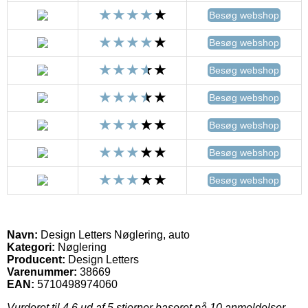
Besøg webshop
Besøg webshop
Besøg webshop
Besøg webshop
Besøg webshop
Besøg webshop
Besøg webshop
Navn:
Design Letters Nøglering, auto
Kategori:
Nøglering
Producent:
Design Letters
Varenummer:
38669
EAN:
5710498974060
Vurderet til
4.6
ud af 5 stjerner baseret på
10
anmeldelser