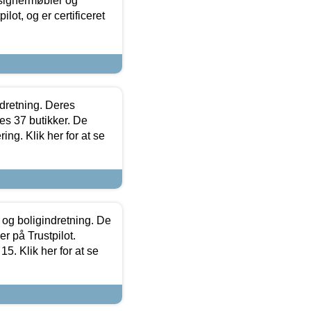
esignermøbler og
lot, og er certificeret
ndretning. Deres
s 37 butikker. De
ing. Klik her for at se
 og boligindretning. De
r på Trustpilot.
5. Klik her for at se