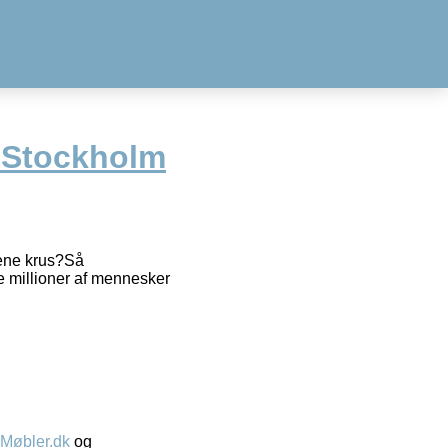
 Stockholm
lrene krus?Så
rte millioner af mennesker
øbler.dk
og