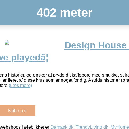
402 meter
Design House
e playedâ¦
rens historier, og ønsker at pryde dit kaffebord med smukke, sti
ller flere, af disse krus som er noget for dig. Astrids historier rø
 fore
(Læs mere)
Køb nu »
webshops i øjeblikket er
Damask.dk
,
TrendyLiving.dk
,
MyHomeM