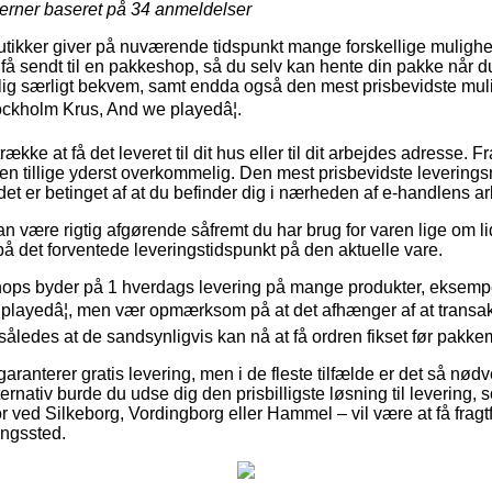
jerner baseret på
34
anmeldelser
utikker giver på nuværende tidspunkt mange forskellige mulighed
at få sendt til en pakkeshop, så du selv kan hente din pakke når du
ig særligt bekvem, samt endda også den mest prisbevidste muli
ckholm Krus, And we playedâ¦.
kke at få det leveret til dit hus eller til dit arbejdes adresse. Fr
n tillige yderst overkommelig. Den mest prisbevidste leveringsm
et er betinget af at du befinder dig i nærheden af e-handlens ar
 være rigtig afgørende såfremt du har brug for varen lige om lidt
på det forventede leveringstidspunkt på den aktuelle vare.
shops byder på 1 hverdags levering på mange produkter, eksem
playedâ¦, men vær opmærksom på at det afhænger af at transakt
t, således at de sandsynligvis kan nå at få ordren fikset før pakke
garanterer gratis levering, men i de fleste tilfælde er det så nød
ernativ burde du udse dig den prisbilligste løsning til levering, 
 ved Silkeborg, Vordingborg eller Hammel – vil være at få fragtfi
ningssted.