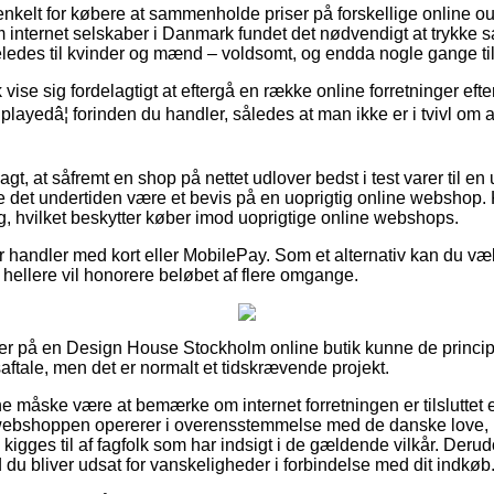
enkelt for købere at sammenholde priser på forskellige online out
nternet selskaber i Danmark fundet det nødvendigt at trykke s
ligeledes til kvinder og mænd – voldsomt, og endda nogle gange tilb
ise sig fordelagtigt at eftergå en række online forretninger ef
layedâ¦ forinden du handler, således at man ikke er i tvivl om
t, at såfremt en shop på nettet udlover bedst i test varer til en
e det undertiden være et bevis på en uoprigtig online webshop. K
ng, hvilket beskytter køber imod uoprigtige online webshops.
for handler med kort eller MobilePay. Som et alternativ kan du v
u hellere vil honorere beløbet af flere omgange.
er på en Design House Stockholm online butik kunne de principie
aftale, men det er normalt et tidskrævende projekt.
 måske være at bemærke om internet forretningen er tilsluttet
 webshoppen opererer i overensstemmelse med de danske love, u
n kigges til af fagfolk som har indsigt i de gældende vilkår. Deru
d du bliver udsat for vanskeligheder i forbindelse med dit indkøb