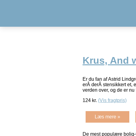
Krus, And w
Er du fan af Astrid Lindg
erÂ derÂ stensikkert et, e
verden over, og de er nu
124
kr.
(Vis fragtpris)
Læs mere »
De mest populære bolig-