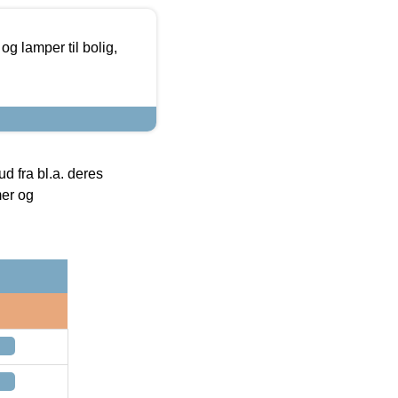
g lamper til bolig,
 fra bl.a. deres
mer og