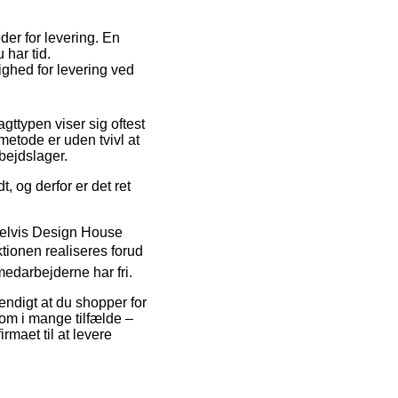
er for levering. En
 har tid.
ghed for levering ved
agttypen viser sig oftest
etode er uden tvivl at
bejdslager.
, og derfor er det ret
pelvis Design House
ionen realiseres forud
medarbejderne har fri.
vendigt at du shopper for
som i mange tilfælde –
rmaet til at levere