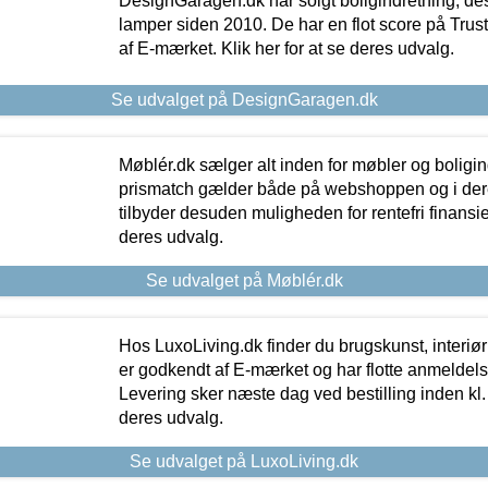
DesignGaragen.dk har solgt boligindretning, d
lamper siden 2010. De har en flot score på Trustpi
af E-mærket. Klik her for at se deres udvalg.
Se udvalget på DesignGaragen.dk
Møblér.dk sælger alt inden for møbler og boligi
prismatch gælder både på webshoppen og i dere
tilbyder desuden muligheden for rentefri finansier
deres udvalg.
Se udvalget på Møblér.dk
Hos LuxoLiving.dk finder du brugskunst, interiør
er godkendt af E-mærket og har flotte anmeldelse
Levering sker næste dag ved bestilling inden kl. 1
deres udvalg.
Se udvalget på LuxoLiving.dk