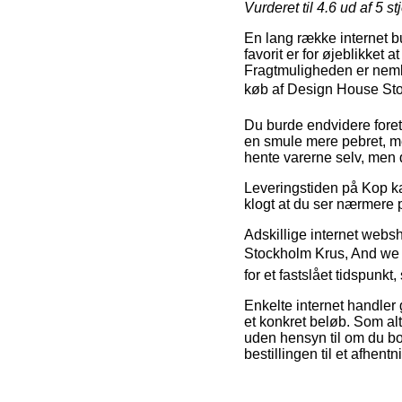
Vurderet til
4.6
ud af 5 st
En lang række internet b
favorit er for øjeblikket 
Fragtmuligheden er neml
køb af Design House Sto
Du burde endvidere foretræ
en smule mere pebret, me
hente varerne selv, men d
Leveringstiden på Kop kan
klogt at du ser nærmere 
Adskillige internet web
Stockholm Krus, And we 
for et fastslået tidspunk
Enkelte internet handler 
et konkret beløb. Som alt
uden hensyn til om du bor
bestillingen til et afhent