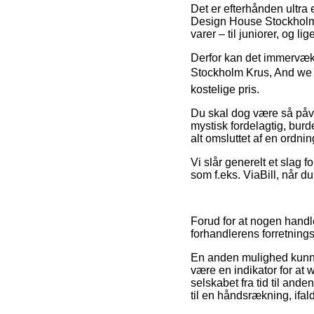
Det er efterhånden ultra 
Design House Stockholm i
varer – til juniorer, og 
Derfor kan det immervæk v
Stockholm Krus, And we p
kostelige pris.
Du skal dog være så påvag
mystisk fordelagtig, burd
alt omsluttet af en ordni
Vi slår generelt et slag 
som f.eks. ViaBill, når d
Forud for at nogen handl
forhandlerens forretnings
En anden mulighed kunne
være en indikator for at
selskabet fra tid til ande
til en håndsrækning, ifal