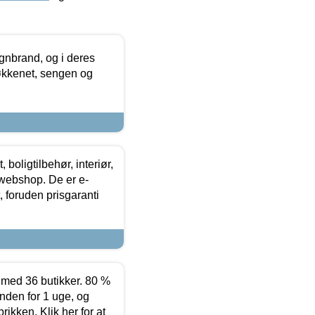
nbrand, og i deres
køkkenet, sengen og
boligtilbehør, interiør,
 webshop. De er e-
 foruden prisgaranti
ed 36 butikker. 80 %
nden for 1 uge, og
ikken. Klik her for at