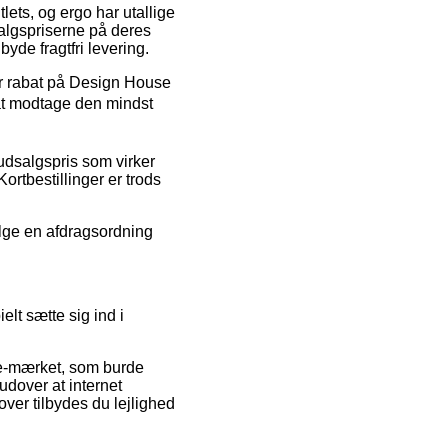
lets, og ergo har utallige
algspriserne på deres
yde fragtfri levering.
ter rabat på Design House
 at modtage den mindst
 udsalgspris som virker
ortbestillinger er trods
ælge en afdragsordning
lt sætte sig ind i
 e-mærket, som burde
dover at internet
dover tilbydes du lejlighed
.