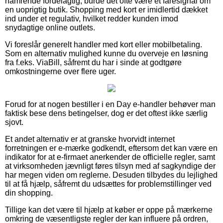
hamrende fordelagtig, burde det ofte være et faresignal om
en uoprigtig butik. Shopping med kort er imidlertid dækket
ind under et regulativ, hvilket redder kunden imod
snydagtige online outlets.
Vi foreslår generelt handler med kort eller mobilbetaling.
Som en alternativ mulighed kunne du overveje en løsning
fra f.eks. ViaBill, såfremt du har i sinde at godtgøre
omkostningerne over flere uger.
Forud for at nogen bestiller i en Day e-handler behøver man
faktisk bese dens betingelser, dog er det oftest ikke særlig
sjovt.
Et andet alternativ er at granske hvorvidt internet
forretningen er e-mærke godkendt, eftersom det kan være en
indikator for at e-firmaet anerkender de officielle regler, samt
at virksomheden jævnligt føres tilsyn med af sagkyndige der
har megen viden om reglerne. Desuden tilbydes du lejlighed
til at få hjælp, såfremt du udsættes for problemstillinger ved
din shopping.
Tillige kan det være til hjælp at køber er oppe på mærkerne
omkring de væsentligste regler der kan influere på ordren,