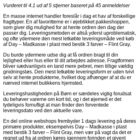
Vurderet til
4.1
ud af 5 stjerner baseret på
45
anmeldelser
En masse internet handler foreslår i dag et hav af forskellige
fragttyper. En af favoritterne er i øjeblikket pakkeshoppen,
som giver dig mulighed for at hente ordren den dag der
passer dig. Leveringsmetoden er altså yderst uproblematisk,
og ofte ydermere den mest letkøbte leveringsmåde ved køb
af Day – Madkasse i plast med bestik 3 farver – Flint Gray.
Du burde ydermere udse dig at få ordren bragt til din
lejlighed eller hus eller til dit arbejdes adresse. Fragtformen
bliver sædvanligvis en tand mere pebret, men tillige vældig
gnidningsløs. Den mest letkøbte leveringsform er uden tvivl
selv at hente produkterne, hvilket dog afhænger af at du er
nærved internet butikkens hjemsted.
Leveringshastigheden på Børn er særdeles vigtig forudsat
du behøver varerne om kort tid, og i det øjemed er det
tydeligvis fornuftigt at man finder den forventede
leveringsdato ved den aktuelle vare.
En del online webshops frembyder 1 dags levering på deres
primære produkter, eksempelvis Day – Madkasse i plast
med bestik 3 farver – Flint Gray, men vær på vagt da det er
regnet ud fra at ordren køres igennem forinden et givent