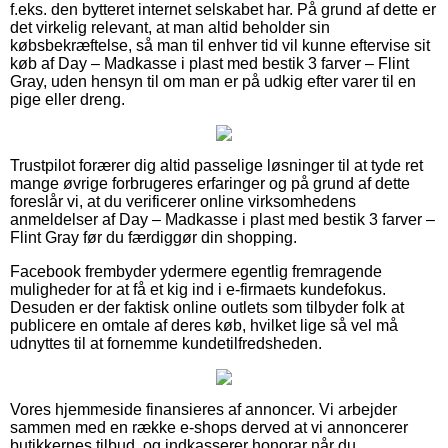
f.eks. den bytteret internet selskabet har. På grund af dette er
det virkelig relevant, at man altid beholder sin
købsbekræftelse, så man til enhver tid vil kunne eftervise sit
køb af Day – Madkasse i plast med bestik 3 farver – Flint
Gray, uden hensyn til om man er på udkig efter varer til en
pige eller dreng.
Trustpilot forærer dig altid passelige løsninger til at tyde ret
mange øvrige forbrugeres erfaringer og på grund af dette
foreslår vi, at du verificerer online virksomhedens
anmeldelser af Day – Madkasse i plast med bestik 3 farver –
Flint Gray før du færdiggør din shopping.
Facebook frembyder ydermere egentlig fremragende
muligheder for at få et kig ind i e-firmaets kundefokus.
Desuden er der faktisk online outlets som tilbyder folk at
publicere en omtale af deres køb, hvilket lige så vel må
udnyttes til at fornemme kundetilfredsheden.
Vores hjemmeside finansieres af annoncer. Vi arbejder
sammen med en række e-shops derved at vi annoncerer
butikkernes tilbud, og indkasserer honorar når du