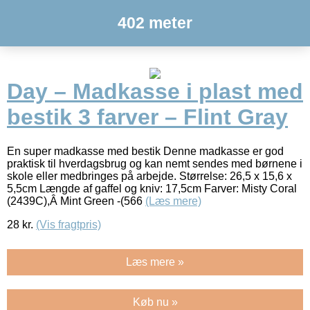
402 meter
Day – Madkasse i plast med
bestik 3 farver – Flint Gray
En super madkasse med bestik Denne madkasse er god
praktisk til hverdagsbrug og kan nemt sendes med børnene i
skole eller medbringes på arbejde. Størrelse: 26,5 x 15,6 x
5,5cm Længde af gaffel og kniv: 17,5cm Farver: Misty Coral
(2439C),Â Mint Green -(566
(Læs mere)
28
kr.
(Vis fragtpris)
Læs mere »
Køb nu »