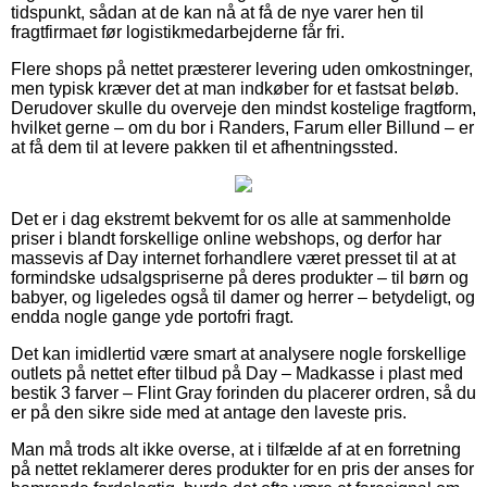
tidspunkt, sådan at de kan nå at få de nye varer hen til
fragtfirmaet før logistikmedarbejderne får fri.
Flere shops på nettet præsterer levering uden omkostninger,
men typisk kræver det at man indkøber for et fastsat beløb.
Derudover skulle du overveje den mindst kostelige fragtform,
hvilket gerne – om du bor i Randers, Farum eller Billund – er
at få dem til at levere pakken til et afhentningssted.
Det er i dag ekstremt bekvemt for os alle at sammenholde
priser i blandt forskellige online webshops, og derfor har
massevis af Day internet forhandlere været presset til at at
formindske udsalgspriserne på deres produkter – til børn og
babyer, og ligeledes også til damer og herrer – betydeligt, og
endda nogle gange yde portofri fragt.
Det kan imidlertid være smart at analysere nogle forskellige
outlets på nettet efter tilbud på Day – Madkasse i plast med
bestik 3 farver – Flint Gray forinden du placerer ordren, så du
er på den sikre side med at antage den laveste pris.
Man må trods alt ikke overse, at i tilfælde af at en forretning
på nettet reklamerer deres produkter for en pris der anses for