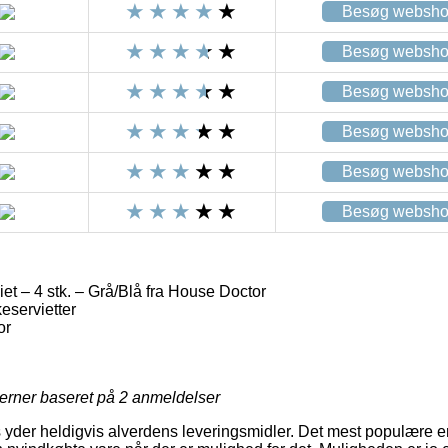
Besøg websh
Besøg websh
Besøg websh
Besøg websh
Besøg websh
Besøg websh
t – 4 stk. – Grå/Blå fra House Doctor
servietter
or
jerner baseret på
2
anmeldelser
s yder heldigvis alverdens leveringsmidler. Det mest populære e