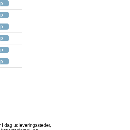
op
op
op
op
op
op
r i dag udleveringssteder,