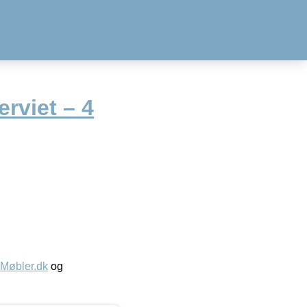
rviet – 4
øbler.dk
og