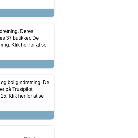
ndretning. Deres
s 37 butikker. De
ing. Klik her for at se
 og boligindretning. De
r på Trustpilot.
5. Klik her for at se