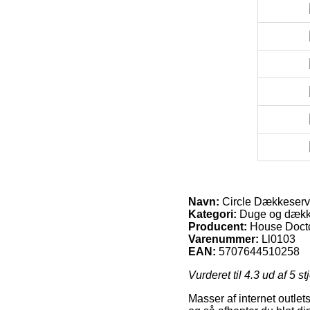
Navn:
Circle Dækkeservie
Kategori:
Duge og dække
Producent:
House Doct
Varenummer:
Ll0103
EAN:
5707644510258
Vurderet til
4.3
ud af 5 st
Masser af internet outlet