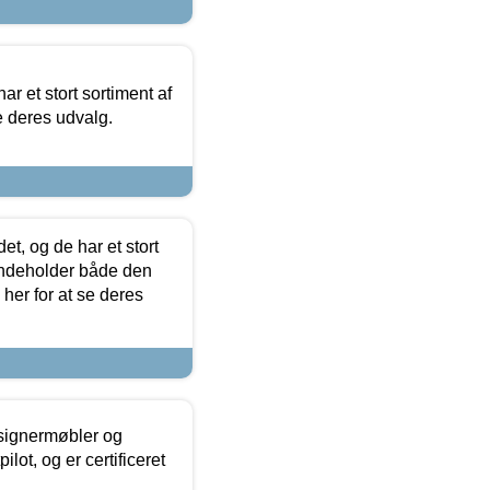
ar et stort sortiment af
e deres udvalg.
t, og de har et stort
 indeholder både den
 her for at se deres
esignermøbler og
lot, og er certificeret