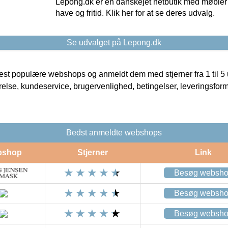
Lepong.dk er en danskejet netbutik med møbler o
have og fritid. Klik her for at se deres udvalg.
Se udvalget på Lepong.dk
t populære webshops og anmeldt dem med stjerner fra 1 til 5 ud
rrelse, kundeservice, brugervenlighed, betingelser, leveringsfor
Bedst anmeldte webshops
bshop
Stjerner
Link
Besøg websh
Besøg websh
Besøg websh