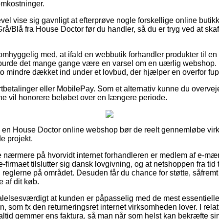
omkostninger.
vel vise sig gavnligt at efterprøve nogle forskellige online butikk
rå/Blå fra House Doctor før du handler, så du er tryg ved at ska
mhyggelig med, at ifald en webbutik forhandler produkter til en 
å burde det mange gange være en varsel om en uærlig webshop. 
to mindre dækket ind under et lovbud, der hjælper en overfor fup 
ortbetalinger eller MobilePay. Som et alternativ kunne du overveje 
erne vil honorere beløbet over en længere periode.
r i en House Doctor online webshop bør de reelt gennemløbe vi
e projekt.
se nærmere på hvorvidt internet forhandleren er medlem af e-mær
-firmaet tilslutter sig dansk lovgivning, og at netshoppen fra tid 
il reglerne på området. Desuden får du chance for støtte, såfremt
 af dit køb.
alelsesværdigt at kunden er påpasselig med de mest essentielle
n, som fx den returneringsret internet virksomheden lover. I relati
altid gemmer ens faktura, så man når som helst kan bekræfte sin 