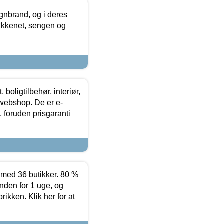
nbrand, og i deres
køkkenet, sengen og
boligtilbehør, interiør,
 webshop. De er e-
 foruden prisgaranti
ed 36 butikker. 80 %
nden for 1 uge, og
ikken. Klik her for at