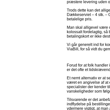
præstere levering uden 
Trods dette kan det allige
Dækkeserviet – 4 stk. – G
betalelige pris.
Man skal alligevel være o
kolossalt fordelagtig, s
betalingskort er ikke des
Vi går generelt ind for k
ViaBill, for så vidt du g
Forud for at folk handle
er det ofte et tidskrævend
Et nemt alternativ er at 
været en angivelse af at e
specialister der kender t
vanskeligheder som følge
Tilsvarende er det anbef
indflydelse på bestillinge
ydermere vigtigt, at man 