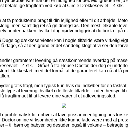
n nyindkøbte vare når der er mulighed for det. Muligheden er jo 
 betalelige fragtform ved køb af Circle Dækkeserviet – 4 stk. –
t få produkterne bragt til din lejlighed eller til dit arbejde. Me
elig, men samtidig ret så gnidningsløs. Den mest letkøbte leve
elv henter pakken, hvilket dog nødvendiggør at du bor tæt på e
Duge og dækkeservietter kan i nogle tilfælde være virkelig vigt
 få dage, så af den grund er det sandelig klogt at vi ser den for
handler garanterer levering på næstkommende hverdag på mass
erviet – 4 stk. – Grå/Blå fra House Doctor, der dog er underfor
stemt klokkeslæt, med det formål at de garanteret kan nå at få p
aften.
lbyder gratis fragt, men typisk kun hvis du indkøber for en fastsat
te type af levering, hvilket i de fleste tilfælde – uden hensyn t
få fragtfirmaet til at levere dine varer til et udleveringssted.
 uproblematisk for enhver at lave prissammenligning hos forskel
se Doctor online virksomheder ikke kunne lade være med at press
ter – til børn og babyer, og desuden også til voksne – betragtel