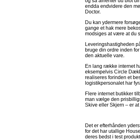
og så afhenter du blot di
endda endvidere den mest
Doctor.
Du kan ydermere forsøge a
gange et hak mere bekost
modsiges at være at du s
Leveringshastigheden på 
bruge din ordre inden for
den aktuelle vare.
En lang række internet 
eksempelvis Circle Dækkes
realiseres forinden et be
logistikpersonalet har fyr
Flere internet butikker ti
man vælge den prisbilligs
Skive eller Skjern – er at 
Det er efterhånden yderst
for det har utallige Hou
deres bedst i test produk