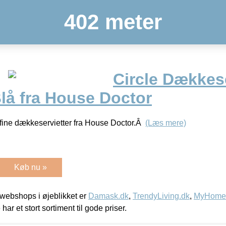
402 meter
Circle Dækkese
Blå fra House Doctor
 fine dækkeservietter fra House Doctor.Â
(Læs mere)
Køb nu »
webshops i øjeblikket er
Damask.dk
,
TrendyLiving.dk
,
MyHomeM
 har et stort sortiment til gode priser.