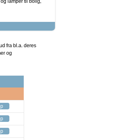
g lamper til bolig,
 fra bl.a. deres
mer og
op
op
op