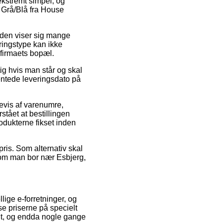
ekstremt simpel, og
 Grå/Blå fra House
toden viser sig mange
ringstype kan ikke
-firmaets bopæl.
ig hvis man står og skal
ventede leveringsdato på
evis af varenumre,
stået at bestillingen
rodukterne fikset inden
 pris. Som alternativ skal
il om man bor nær Esbjerg,
lige e-forretninger, og
e priserne på specielt
igt, og endda nogle gange