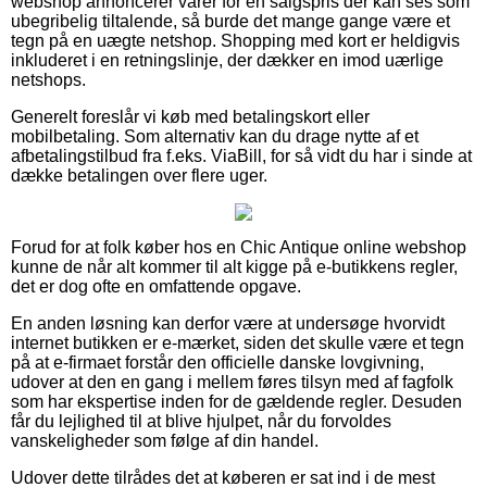
webshop annoncerer varer for en salgspris der kan ses som
ubegribelig tiltalende, så burde det mange gange være et
tegn på en uægte netshop. Shopping med kort er heldigvis
inkluderet i en retningslinje, der dækker en imod uærlige
netshops.
Generelt foreslår vi køb med betalingskort eller
mobilbetaling. Som alternativ kan du drage nytte af et
afbetalingstilbud fra f.eks. ViaBill, for så vidt du har i sinde at
dække betalingen over flere uger.
Forud for at folk køber hos en Chic Antique online webshop
kunne de når alt kommer til alt kigge på e-butikkens regler,
det er dog ofte en omfattende opgave.
En anden løsning kan derfor være at undersøge hvorvidt
internet butikken er e-mærket, siden det skulle være et tegn
på at e-firmaet forstår den officielle danske lovgivning,
udover at den en gang i mellem føres tilsyn med af fagfolk
som har ekspertise inden for de gældende regler. Desuden
får du lejlighed til at blive hjulpet, når du forvoldes
vanskeligheder som følge af din handel.
Udover dette tilrådes det at køberen er sat ind i de mest