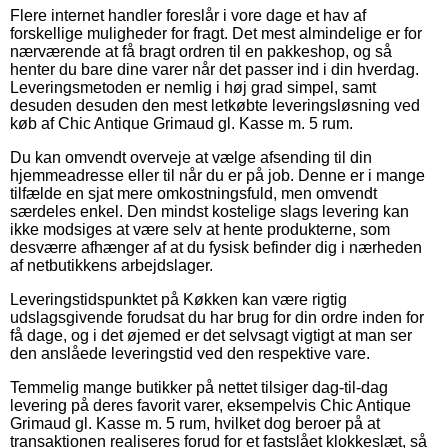
Flere internet handler foreslår i vore dage et hav af
forskellige muligheder for fragt. Det mest almindelige er for
nærværende at få bragt ordren til en pakkeshop, og så
henter du bare dine varer når det passer ind i din hverdag.
Leveringsmetoden er nemlig i høj grad simpel, samt
desuden desuden den mest letkøbte leveringsløsning ved
køb af Chic Antique Grimaud gl. Kasse m. 5 rum.
Du kan omvendt overveje at vælge afsending til din
hjemmeadresse eller til når du er på job. Denne er i mange
tilfælde en sjat mere omkostningsfuld, men omvendt
særdeles enkel. Den mindst kostelige slags levering kan
ikke modsiges at være selv at hente produkterne, som
desværre afhænger af at du fysisk befinder dig i nærheden
af netbutikkens arbejdslager.
Leveringstidspunktet på Køkken kan være rigtig
udslagsgivende forudsat du har brug for din ordre inden for
få dage, og i det øjemed er det selvsagt vigtigt at man ser
den anslåede leveringstid ved den respektive vare.
Temmelig mange butikker på nettet tilsiger dag-til-dag
levering på deres favorit varer, eksempelvis Chic Antique
Grimaud gl. Kasse m. 5 rum, hvilket dog beroer på at
transaktionen realiseres forud for et fastslået klokkeslæt, så