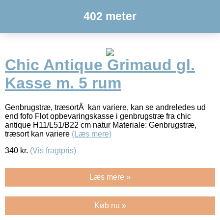
402 meter
Chic Antique Grimaud gl.
Kasse m. 5 rum
Genbrugstræ, træsortÂ kan variere, kan se andreledes ud
end fofo Flot opbevaringskasse i genbrugstræ fra chic
antique H11/L51/B22 cm natur Materiale: Genbrugstræ,
træsort kan variere
(Læs mere)
340
kr.
(Vis fragtpris)
Læs mere »
Køb nu »