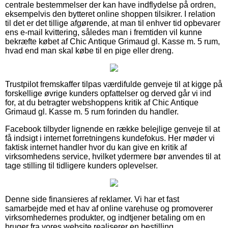
centrale bestemmelser der kan have indflydelse på ordren,
eksempelvis den bytteret online shoppen tilsikrer. I relation
til det er det tillige afgørende, at man til enhver tid opbevarer
ens e-mail kvittering, således man i fremtiden vil kunne
bekræfte købet af Chic Antique Grimaud gl. Kasse m. 5 rum,
hvad end man skal købe til en pige eller dreng.
Trustpilot fremskaffer tilpas værdifulde genveje til at kigge på
forskellige øvrige kunders opfattelser og derved går vi ind
for, at du betragter webshoppens kritik af Chic Antique
Grimaud gl. Kasse m. 5 rum forinden du handler.
Facebook tilbyder lignende en række belejlige genveje til at
få indsigt i internet forretningens kundefokus. Her møder vi
faktisk internet handler hvor du kan give en kritik af
virksomhedens service, hvilket ydermere bør anvendes til at
tage stilling til tidligere kunders oplevelser.
Denne side finansieres af reklamer. Vi har et fast
samarbejde med et hav af online varehuse og promoverer
virksomhedernes produkter, og indtjener betaling om en
bruger fra vores website realiserer en bestilling.