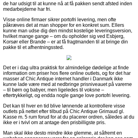
de har udsigt til at kunne nå at få pakken sendt afsted inden
medarbejderne har fri.
Visse online firmaer sikrer portofri levering, men ofte
påkræves det at man shopper for en konkret sum. Ellers
kunne man udse dig den mindst kostelige leveringsversion,
hvilket mange gange – om du opholder sig ved Esbjerg,
Korsør eller Brande – er at få fragtmanden til at bringe din
pakke til et afhentningssted.
Det er i dag ultra praktisk for almindelige dødelige at finde
information om priser hos flere online outlets, og for det har
masser af Chic Antique internet handler i Danmark ikke
kunne lade være med at nedbringe prisniveauet på varerne
– til børn og babyer, men ligeledes til voksne –
eftertrykkeligt, og endda nogle gange love portofri levering.
Det kan til hver en tid blive lønnende at kontrollere visse
outlets på nettet efter tilbud på Chic Antique Grimaud gl.
Kasse m. 5 rum forud for at du placerer ordren, således at du
ikke er i tvivl om at antage den prisbilligste pris.
Man skal ikke desto mindre ikke glemme, at såfremt en