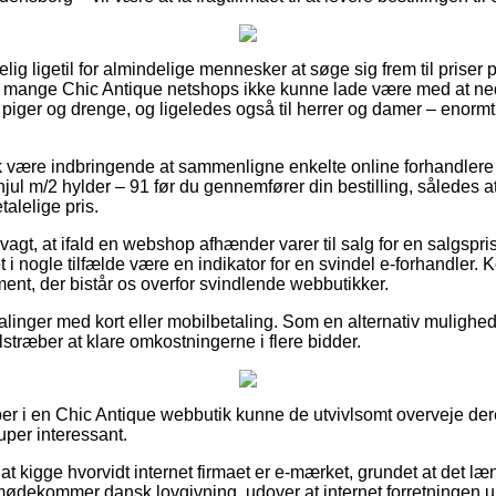
ig ligetil for almindelige mennesker at søge sig frem til priser
har mange Chic Antique netshops ikke kunne lade være med at n
il piger og drenge, og ligeledes også til herrer og damer – enor
være indbringende at sammenligne enkelte online forhandlere e
jul m/2 hylder – 91 før du gennemfører din bestilling, således a
alelige pris.
gt, at ifald en webshop afhænder varer til salg for en salgspris
i nogle tilfælde være en indikator for en svindel e-forhandler.
ement, der bistår os overfor svindlende webbutikker.
alinger med kort eller mobilbetaling. Som en alternativ mulighed
 tilstræber at klare omkostningerne i flere bidder.
er i en Chic Antique webbutik kunne de utvivlsomt overveje dere
uper interessant.
at kigge hvorvidt internet firmaet er e-mærket, grundet at det l
imødekommer dansk lovgivning, udover at internet forretningen u