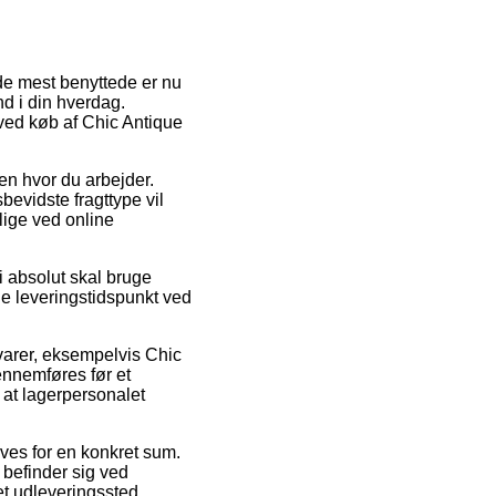
 de mest benyttede er nu
nd i din hverdag.
 ved køb af Chic Antique
sen hvor du arbejder.
evidste fragttype vil
lige ved online
i absolut skal bruge
de leveringstidspunkt ved
 varer, eksempelvis Chic
ennemføres før et
r at lagerpersonalet
rves for en konkret sum.
 befinder sig ved
 et udleveringssted.