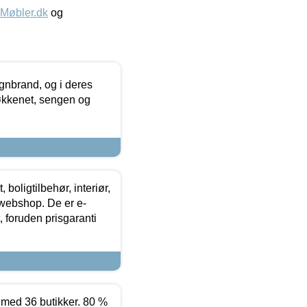
øbler.dk
og
nbrand, og i deres
køkkenet, sengen og
boligtilbehør, interiør,
 webshop. De er e-
 foruden prisgaranti
ed 36 butikker. 80 %