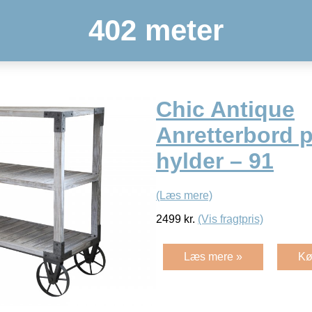
402 meter
Chic Antique
Anretterbord p
hylder – 91
(Læs mere)
2499
kr.
(Vis fragtpris)
Læs mere »
Kø