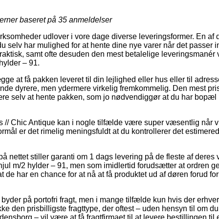
jerner baseret på
35
anmeldelser
virksomheder udlover i vore dage diverse leveringsformer. En af
u selv har mulighed for at hente dine nye varer når det passer i
praktisk, samt ofte desuden den mest betalelige leveringsmanér
hylder – 91.
ge at få pakken leveret til din lejlighed eller hus eller til adres
ende dyrere, men ydermere virkelig fremkommelig. Den mest prisb
 være selv at hente pakken, som jo nødvendiggør at du har bopæl 
 // Chic Antique kan i nogle tilfælde være super væsentlig når v
ormål er det rimelig meningsfuldt at du kontrollerer det estimere
nettet stiller garanti om 1 dags levering på de fleste af deres
hjul m/2 hylder – 91, men som imidlertid forudsætter at ordren g
at de har en chance for at nå at få produktet ud af døren forud fo
byder på portofri fragt, men i mange tilfælde kun hvis der erhve
 den prisbilligste fragttype, der oftest – uden hensyn til om du
nsborg – vil være at få fragtfirmaet til at levere bestillingen til