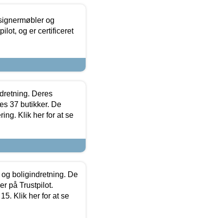
esignermøbler og
lot, og er certificeret
ndretning. Deres
s 37 butikker. De
ing. Klik her for at se
 og boligindretning. De
r på Trustpilot.
5. Klik her for at se