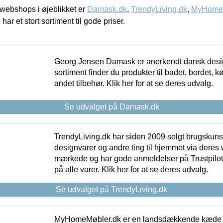
webshops i øjeblikket er
Damask.dk
,
TrendyLiving.dk
,
MyHomeM
 har et stort sortiment til gode priser.
Georg Jensen Damask er anerkendt dansk desig
sortiment finder du produkter til badet, bordet, 
andet tilbehør. Klik her for at se deres udvalg.
Se udvalget på Damask.dk
TrendyLiving.dk har siden 2009 solgt brugskunst, 
designvarer og andre ting til hjemmet via deres
mærkede og har gode anmeldelser på Trustpilot,
på alle varer. Klik her for at se deres udvalg.
Se udvalget på TrendyLiving.dk
MyHomeMøbler.dk er en landsdækkende kæde m