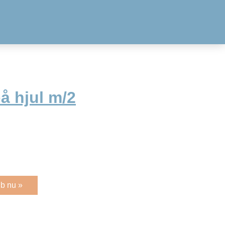
å hjul m/2
b nu »