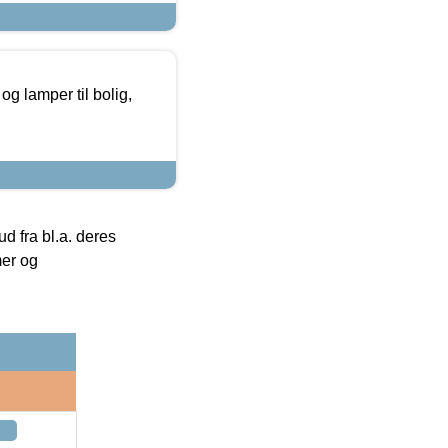
g lamper til bolig,
 fra bl.a. deres
mer og