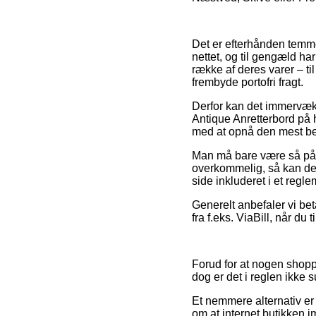
Det er efterhånden temmel
nettet, og til gengæld 
række af deres varer – t
frembyde portofri fragt.
Derfor kan det immervæk 
Antique Anretterbord på h
med at opnå den mest bet
Man må bare være så påva
overkommelig, så kan det 
side inkluderet i et regl
Generelt anbefaler vi bet
fra f.eks. ViaBill, når du
Forud for at nogen shopp
dog er det i reglen ikke s
Et nemmere alternativ er 
om at internet butikken 