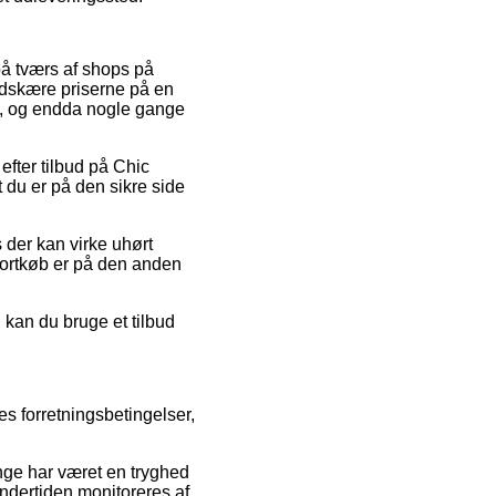
 på tværs af shops på
edskære priserne på en
mt, og endda nogle gange
fter tilbud på Chic
t du er på den sikre side
 der kan virke uhørt
 Kortkøb er på den anden
 kan du bruge et tilbud
s forretningsbetingelser,
ænge har været en tryghed
ndertiden monitoreres af