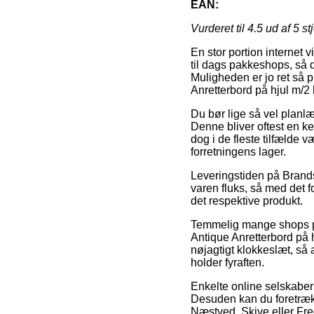
EAN:
Vurderet til
4.5
ud af 5 st
En stor portion internet 
til dags pakkeshops, så d
Muligheden er jo ret så 
Anretterbord på hjul m/2 
Du bør lige så vel planlæg
Denne bliver oftest en k
dog i de fleste tilfælde
forretningens lager.
Leveringstiden på Brands
varen fluks, så med det f
det respektive produkt.
Temmelig mange shops på 
Antique Anretterbord på 
nøjagtigt klokkeslæt, så 
holder fyraften.
Enkelte online selskaber 
Desuden kan du foretrække
Næstved, Skive eller Frede