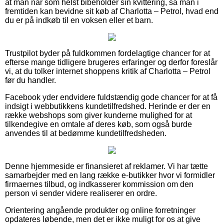
at man når som helst bibeholder sin kvittering, så man i
fremtiden kan bevidne sit køb af Charlotta – Petrol, hvad end
du er på indkøb til en voksen eller et barn.
Trustpilot byder på fuldkommen fordelagtige chancer for at
efterse mange tidligere brugeres erfaringer og derfor foreslår
vi, at du tolker internet shoppens kritik af Charlotta – Petrol
før du handler.
Facebook yder endvidere fuldstændig gode chancer for at få
indsigt i webbutikkens kundetilfredshed. Herinde er der en
række webshops som giver kunderne mulighed for at
tilkendegive en omtale af deres køb, som også burde
anvendes til at bedømme kundetilfredsheden.
Denne hjemmeside er finansieret af reklamer. Vi har tætte
samarbejder med en lang række e-butikker hvor vi formidler
firmaernes tilbud, og indkasserer kommission om den
person vi sender videre realiserer en ordre.
Orientering angående produkter og online forretninger
opdateres løbende, men det er ikke muligt for os at give