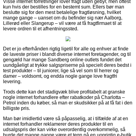
Visse internet forretninger lover fragt uden gebyr, men oftest
kun hvis der bestilles for en bestemt sum. Ellers bør man
beslutte sig for den mest betalelige fragtløsning, hvilket
mange gange – uanset om du befinder sig nær Aalborg,
Lillerød eller Slangerup – vil være at få fragtfirmaet til at
levere ordren til et afhentningssted.
Det er jo efterhånden rigtig ligetil for alle og enhver at finde
de laveste priser i blandt diverse internet foretagender, og til
gengæld har mange Sandberg online outlets fundet det
uundgåeligt at trykke salgspriserne på specielt deres bedst i
test produkter – til juniorer, lige så vel som til herrer og
damer – voldsomt, og endda nogle gange love fragtfri
levering.
Trods dette kan det stadigvæk blive profitabelt at granske
nogle internet forhandlere efter rabatkoder på Charlotta –
Petrol inden du køber, så man er skudsikker på at få fat i den
billigste pris.
Man bør imidlertid være så påpasselig, at i tilfælde af at en
internet forhandler reklamerer deres produkter til en
udsalgspris der kan virke overordentlig overkommelig, så
burde det mange gange være et tegn på en uoprigtig e-butik.