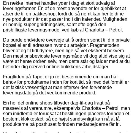
En række internet handler yder i dag et stort udvalg af
leveringsformer. En af de mest anvendte er for øjeblikket at
afsende til en pakkeshop, fordi du så nemt kan hente dine
nye produkter når det passer ind i din kalender. Muligheden
er nemlig super gnidningsløs, samt ofte også den
prisbilligste leveringsmodel ved køb af Charlotta – Petrol.
Du burde endvidere overveje at få ordren sendt til din private
bopæl eller til adressen hvor du arbejder. Fragtmetoden
bliver af og til lidt dyrere, men lige så vel ekstremt bekvem.
Den mest prisbevidste leveringsmåde vil dog altid vise sig at
være at hente ordren selv, men dette står og falder med at du
befinder dig nærved online butikkens arbejdslager.
Fragttiden på Tapet er jo ret bestemmende om man har
behov for produkterne inden for kort tid, så med det formål er
det faktisk væsentligt at man efterser den forventede
leveringsdato på det vedkommende produkt.
En hel del online shops tilbyder dag-til-dag fragt på
massevis af varenumre, eksempelvis Charlotta – Petrol, men
som imidlertid er forudsat at bestillingen placeres forinden et
bestemt klokkeslæt, så de højst sandsynligt kan nå at få
produkterne på posthuset forinden medarbejderne får fri.