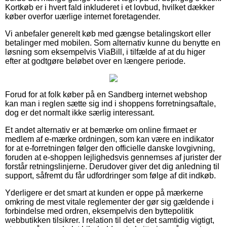
Kortkøb er i hvert fald inkluderet i et lovbud, hvilket dækker
køber overfor uærlige internet foretagender.
Vi anbefaler generelt køb med gængse betalingskort eller
betalinger med mobilen. Som alternativ kunne du benytte en
løsning som eksempelvis ViaBill, i tilfælde af at du higer
efter at godtgøre beløbet over en længere periode.
Forud for at folk køber på en Sandberg internet webshop
kan man i reglen sætte sig ind i shoppens forretningsaftale,
dog er det normalt ikke særlig interessant.
Et andet alternativ er at bemærke om online firmaet er
medlem af e-mærke ordningen, som kan være en indikator
for at e-forretningen følger den officielle danske lovgivning,
foruden at e-shoppen lejlighedsvis gennemses af jurister der
forstår retningslinjerne. Derudover giver det dig anledning til
support, såfremt du får udfordringer som følge af dit indkøb.
Yderligere er det smart at kunden er oppe på mærkerne
omkring de mest vitale reglementer der gør sig gældende i
forbindelse med ordren, eksempelvis den byttepolitik
webbutikken tilsikrer. I relation til det er det samtidig vigtigt,