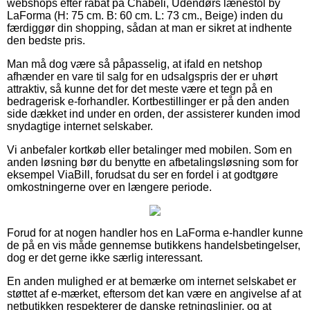
webshops efter rabat på Chabeli, Udendørs lænestol by
LaForma (H: 75 cm. B: 60 cm. L: 73 cm., Beige) inden du
færdiggør din shopping, sådan at man er sikret at indhente
den bedste pris.
Man må dog være så påpasselig, at ifald en netshop
afhænder en vare til salg for en udsalgspris der er uhørt
attraktiv, så kunne det for det meste være et tegn på en
bedragerisk e-forhandler. Kortbestillinger er på den anden
side dækket ind under en orden, der assisterer kunden imod
snydagtige internet selskaber.
Vi anbefaler kortkøb eller betalinger med mobilen. Som en
anden løsning bør du benytte en afbetalingsløsning som for
eksempel ViaBill, forudsat du ser en fordel i at godtgøre
omkostningerne over en længere periode.
Forud for at nogen handler hos en LaForma e-handler kunne
de på en vis måde gennemse butikkens handelsbetingelser,
dog er det gerne ikke særlig interessant.
En anden mulighed er at bemærke om internet selskabet er
støttet af e-mærket, eftersom det kan være en angivelse af at
netbutikken respekterer de danske retningslinjer, og at