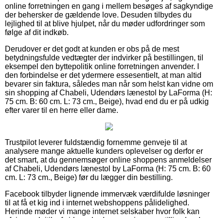
online forretningen en gang i mellem besøges af sagkyndige
der behersker de gældende love. Desuden tilbydes du
lejlighed til at blive hjulpet, når du møder udfordringer som
følge af dit indkøb.
Derudover er det godt at kunden er obs på de mest
betydningsfulde vedtægter der indvirker på bestillingen, til
eksempel den byttepolitik online forretningen anvender. I
den forbindelse er det ydermere essesentielt, at man altid
bevarer sin faktura, således man når som helst kan vidne om
sin shopping af Chabeli, Udendørs lænestol by LaForma (H:
75 cm. B: 60 cm. L: 73 cm., Beige), hvad end du er på udkig
efter varer til en herre eller dame.
Trustpilot leverer fuldstændig fornemme genveje til at
analysere mange aktuelle kunders oplevelser og derfor er
det smart, at du gennemsøger online shoppens anmeldelser
af Chabeli, Udendørs lænestol by LaForma (H: 75 cm. B: 60
cm. L: 73 cm., Beige) før du lægger din bestilling.
Facebook tilbyder lignende immervæk værdifulde løsninger
til at få et kig ind i internet webshoppens pålidelighed.
Herinde møder vi mange internet selskaber hvor folk kan