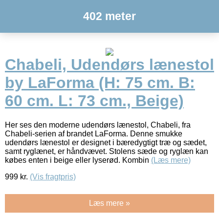
402 meter
Chabeli, Udendørs lænestol
by LaForma (H: 75 cm. B:
60 cm. L: 73 cm., Beige)
Her ses den moderne udendørs lænestol, Chabeli, fra
Chabeli-serien af brandet LaForma. Denne smukke
udendørs lænestol er designet i bæredygtigt træ og sædet,
samt ryglænet, er håndvævet. Stolens sæde og ryglæn kan
købes enten i beige eller lyserød. Kombin
(Læs mere)
999
kr.
(Vis fragtpris)
Læs mere »