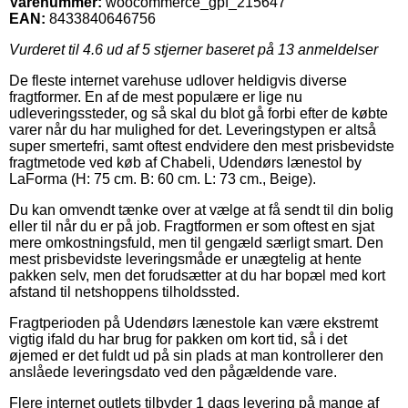
Varenummer:
woocommerce_gpf_215647
EAN:
8433840646756
Vurderet til
4.6
ud af 5 stjerner baseret på
13
anmeldelser
De fleste internet varehuse udlover heldigvis diverse
fragtformer. En af de mest populære er lige nu
udleveringssteder, og så skal du blot gå forbi efter de købte
varer når du har mulighed for det. Leveringstypen er altså
super smertefri, samt oftest endvidere den mest prisbevidste
fragtmetode ved køb af Chabeli, Udendørs lænestol by
LaForma (H: 75 cm. B: 60 cm. L: 73 cm., Beige).
Du kan omvendt tænke over at vælge at få sendt til din bolig
eller til når du er på job. Fragtformen er som oftest en sjat
mere omkostningsfuld, men til gengæld særligt smart. Den
mest prisbevidste leveringsmåde er unægtelig at hente
pakken selv, men det forudsætter at du har bopæl med kort
afstand til netshoppens tilholdssted.
Fragtperioden på Udendørs lænestole kan være ekstremt
vigtig ifald du har brug for pakken om kort tid, så i det
øjemed er det fuldt ud på sin plads at man kontrollerer den
anslåede leveringsdato ved den pågældende vare.
Flere internet outlets tilbyder 1 dags levering på mange af