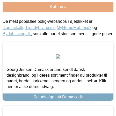
Køb nu »
De mest populære bolig-webshops i øjeblikket er
Damask.dk
,
TrendyLiving.dk
,
MyHomeMøbler.dk
og
Bydahlliving.dk
, som alle har et stort sortiment til gode priser.
Georg Jensen Damask er anerkendt dansk
designbrand, og i deres sortiment finder du produkter til
badet, bordet, køkkenet, sengen og andet tilbehør. Klik
her for at se deres udvalg.
Se udvalget på Damask.dk