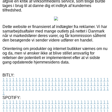
afgive en kritik af virksomhedens service, som tillige burde
tages i brug til at danne dig et indtryk af kundernes
tilfredshed.
Dette website er finansieret af indtægter fra reklamer. Vi har
samarbejdsaftaler med mange outlets på nettet i Danmark
når vi markedsfører deres varer, og får kommission såfremt
den besøgende vi sender videre udfører en handel.
Orientering om produkter og internet butikker værnes om nu
og da, men vi ønsker ikke at blive stillet ansvarlig for
rettelser der potentielt er implementeret efter at vi sidste
gang opdaterede hjemmesidens data.
BITLY:
1
1
1
1
1
1
1
1
1
1
1
1
1
1
1
1
1
1
1
1
1
1
1
1
1
1
1
1
1
1
1
1
1
1
1
1
1
1
1
1
1
1
1
1
1
1
1
1
1
1
1
1
1
1
1
1
1
1
1
1
1
1
1
1
1
1
1
1
1
1
1
1
1
1
1
1
1
1
1
1
1
1
1
1
1
1
1
1
1
1
1
1
1
1
1
1
1
1
1
1
SPOTIFY:
1
1
1
1
1
1
1
1
1
1
1
1
1
1
1
1
1
1
1
1
1
1
1
1
1
1
1
1
1
1
1
1
1
1
1
1
1
1
1
1
1
1
1
1
1
1
1
1
1
1
1
1
1
1
1
1
1
1
1
1
1
1
1
1
1
1
1
1
1
1
1
1
1
1
1
1
1
1
1
1
1
1
1
1
1
1
1
1
1
1
1
1
1
1
1
1
1
1
1