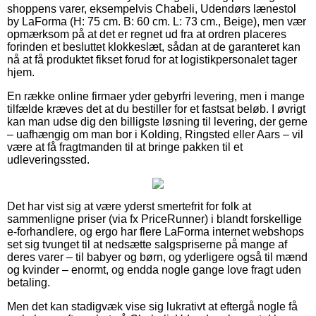
shoppens varer, eksempelvis Chabeli, Udendørs lænestol
by LaForma (H: 75 cm. B: 60 cm. L: 73 cm., Beige), men vær
opmærksom på at det er regnet ud fra at ordren placeres
forinden et besluttet klokkeslæt, sådan at de garanteret kan
nå at få produktet fikset forud for at logistikpersonalet tager
hjem.
En række online firmaer yder gebyrfri levering, men i mange
tilfælde kræves det at du bestiller for et fastsat beløb. I øvrigt
kan man udse dig den billigste løsning til levering, der gerne
– uafhængig om man bor i Kolding, Ringsted eller Aars – vil
være at få fragtmanden til at bringe pakken til et
udleveringssted.
Det har vist sig at være yderst smertefrit for folk at
sammenligne priser (via fx PriceRunner) i blandt forskellige
e-forhandlere, og ergo har flere LaForma internet webshops
set sig tvunget til at nedsætte salgspriserne på mange af
deres varer – til babyer og børn, og yderligere også til mænd
og kvinder – enormt, og endda nogle gange love fragt uden
betaling.
Men det kan stadigvæk vise sig lukrativt at eftergå nogle få