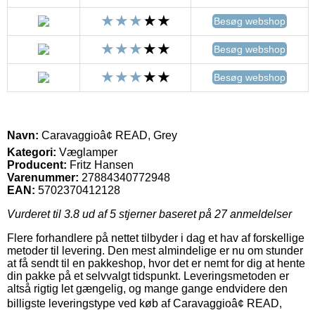
Besøg webshop
Besøg webshop
Besøg webshop
Navn:
Caravaggioâ¢ READ, Grey
Kategori:
Væglamper
Producent:
Fritz Hansen
Varenummer:
27884340772948
EAN:
5702370412128
Vurderet til
3.8
ud af 5 stjerner baseret på
27
anmeldelser
Flere forhandlere på nettet tilbyder i dag et hav af forskellige
metoder til levering. Den mest almindelige er nu om stunder
at få sendt til en pakkeshop, hvor det er nemt for dig at hente
din pakke på et selvvalgt tidspunkt. Leveringsmetoden er
altså rigtig let gængelig, og mange gange endvidere den
billigste leveringstype ved køb af Caravaggioâ¢ READ,