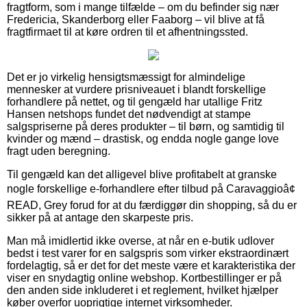
fragtform, som i mange tilfælde – om du befinder sig nær
Fredericia, Skanderborg eller Faaborg – vil blive at få
fragtfirmaet til at køre ordren til et afhentningssted.
Det er jo virkelig hensigtsmæssigt for almindelige
mennesker at vurdere prisniveauet i blandt forskellige
forhandlere på nettet, og til gengæld har utallige Fritz
Hansen netshops fundet det nødvendigt at stampe
salgspriserne på deres produkter – til børn, og samtidig til
kvinder og mænd – drastisk, og endda nogle gange love
fragt uden beregning.
Til gengæld kan det alligevel blive profitabelt at granske
nogle forskellige e-forhandlere efter tilbud på Caravaggioâ¢
READ, Grey forud for at du færdiggør din shopping, så du er
sikker på at antage den skarpeste pris.
Man må imidlertid ikke overse, at når en e-butik udlover
bedst i test varer for en salgspris som virker ekstraordinært
fordelagtig, så er det for det meste være et karakteristika der
viser en snydagtig online webshop. Kortbestillinger er på
den anden side inkluderet i et reglement, hvilket hjælper
køber overfor uoprigtige internet virksomheder.