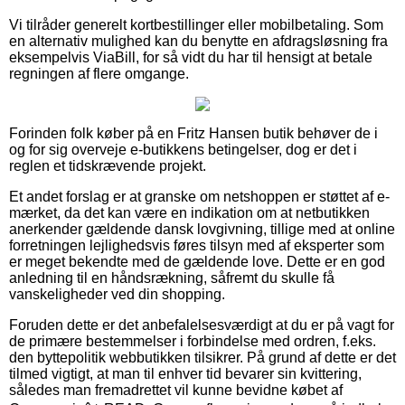
Vi tilråder generelt kortbestillinger eller mobilbetaling. Som
en alternativ mulighed kan du benytte en afdragsløsning fra
eksempelvis ViaBill, for så vidt du har til hensigt at betale
regningen af flere omgange.
Forinden folk køber på en Fritz Hansen butik behøver de i
og for sig overveje e-butikkens betingelser, dog er det i
reglen et tidskrævende projekt.
Et andet forslag er at granske om netshoppen er støttet af e-
mærket, da det kan være en indikation om at netbutikken
anerkender gældende dansk lovgivning, tillige med at online
forretningen lejlighedsvis føres tilsyn med af eksperter som
er meget bekendte med de gældende love. Dette er en god
anledning til en håndsrækning, såfremt du skulle få
vanskeligheder ved din shopping.
Foruden dette er det anbefalelsesværdigt at du er på vagt for
de primære bestemmelser i forbindelse med ordren, f.eks.
den byttepolitik webbutikken tilsikrer. På grund af dette er det
tilmed vigtigt, at man til enhver tid bevarer sin kvittering,
således man fremadrettet vil kunne bevidne købet af