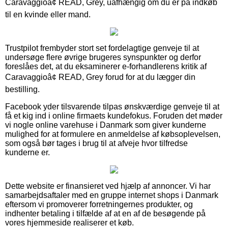
Caravaggioâ¢ READ, Grey, uafhængig om du er på indkøb
til en kvinde eller mand.
Trustpilot frembyder stort set fordelagtige genveje til at
undersøge flere øvrige brugeres synspunkter og derfor
foreslåes det, at du eksaminerer e-forhandlerens kritik af
Caravaggioâ¢ READ, Grey forud for at du lægger din
bestilling.
Facebook yder tilsvarende tilpas ønskværdige genveje til at
få et kig ind i online firmaets kundefokus. Foruden det møder
vi nogle online varehuse i Danmark som giver kunderne
mulighed for at formulere en anmeldelse af købsoplevelsen,
som også bør tages i brug til at afveje hvor tilfredse
kunderne er.
Dette website er finansieret ved hjælp af annoncer. Vi har
samarbejdsaftaler med en gruppe internet shops i Danmark
eftersom vi promoverer forretningernes produkter, og
indhenter betaling i tilfælde af at en af de besøgende på
vores hjemmeside realiserer et køb.