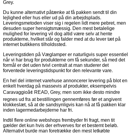
Grey.
Du kunne alternativt påtænke at få pakken sendt til din
lejlighed eller hus eller ud på din arbejdsplads.
Leveringsmetoden viser sig i regelen lidt mere pebret, men
desuden super hensigtsmæssig. Den mest betalelige
mulighed for levering vil dog altid være selv at hente
produkterne, hvilket står og falder med at du lever tæt på
internet butikkens tilholdssted.
Leveringstiden på Væglamper er naturligvis super essentiel
når vi har brug for produkterne om få sekunder, så med det
formål er det uden tvivl centralt at man studerer det
forventede leveringstidspunkt for den relevante vare.
En hel del internet varehuse annoncerer levering på blot en
enkelt hverdag på massevis af produkter, eksempelvis
Caravaggioâ¢ READ, Grey, men som ikke desto mindre
regnes ud fra at bestillingen gennemføres før et angivent
klokkeslæt, så at de sandsynligvis kan nå at få pakken klar
inden lagermedarbejderne har fri.
Indtil flere online webshops frembyder fri fragt, men tit
gælder det kun hvis der erhverves for et bestemt beløb.
Alternativt burde man foretrække den mest letkøbte