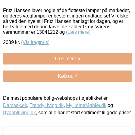
Fritz Hansen laver nogle af de flotteste lamper på markedet,
og deres væglamper er bestemt ingen undtagelse! Vi elsker
alt ved den nye stil Fritz Hansen har lagt for dagen, og er
helt vilde med denne farve, de kalder Grey. Varens
varenummer er 13041212 og
(Læs mere)
2089
kr.
(Vis fragtpris)
Læs mere »
Køb nu »
De mest populære bolig-webshops i øjeblikket er
Damask.dk
,
TrendyLiving.dk
,
MyHomeMøbler.dk
og
Bydahlliving.dk
, som alle har et stort sortiment til gode priser.