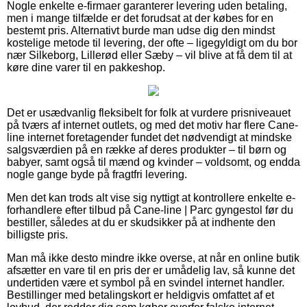
Nogle enkelte e-firmaer garanterer levering uden betaling,
men i mange tilfælde er det forudsat at der købes for en
bestemt pris. Alternativt burde man udse dig den mindst
kostelige metode til levering, der ofte – ligegyldigt om du bor
nær Silkeborg, Lillerød eller Sæby – vil blive at få dem til at
køre dine varer til en pakkeshop.
Det er usædvanlig fleksibelt for folk at vurdere prisniveauet
på tværs af internet outlets, og med det motiv har flere Cane-
line internet foretagender fundet det nødvendigt at mindske
salgsværdien på en række af deres produkter – til børn og
babyer, samt også til mænd og kvinder – voldsomt, og endda
nogle gange byde på fragtfri levering.
Men det kan trods alt vise sig nyttigt at kontrollere enkelte e-
forhandlere efter tilbud på Cane-line | Parc gyngestol før du
bestiller, således at du er skudsikker på at indhente den
billigste pris.
Man må ikke desto mindre ikke overse, at når en online butik
afsætter en vare til en pris der er umådelig lav, så kunne det
undertiden være et symbol på en svindel internet handler.
Bestillinger med betalingskort er heldigvis omfattet af et