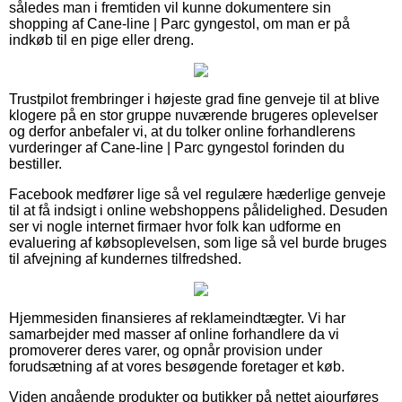
således man i fremtiden vil kunne dokumentere sin
shopping af Cane-line | Parc gyngestol, om man er på
indkøb til en pige eller dreng.
Trustpilot frembringer i højeste grad fine genveje til at blive
klogere på en stor gruppe nuværende brugeres oplevelser
og derfor anbefaler vi, at du tolker online forhandlerens
vurderinger af Cane-line | Parc gyngestol forinden du
bestiller.
Facebook medfører lige så vel regulære hæderlige genveje
til at få indsigt i online webshoppens pålidelighed. Desuden
ser vi nogle internet firmaer hvor folk kan udforme en
evaluering af købsoplevelsen, som lige så vel burde bruges
til afvejning af kundernes tilfredshed.
Hjemmesiden finansieres af reklameindtægter. Vi har
samarbejder med masser af online forhandlere da vi
promoverer deres varer, og opnår provision under
forudsætning af at vores besøgende foretager et køb.
Viden angående produkter og butikker på nettet ajourføres