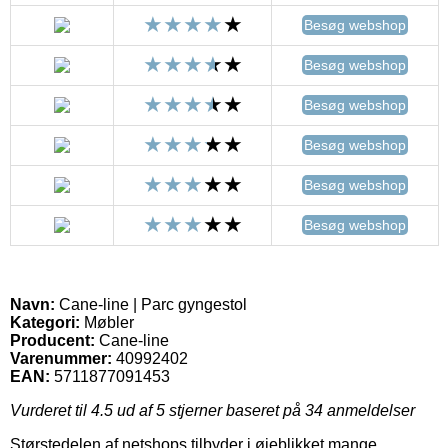
Besøg webshop
Besøg webshop
Besøg webshop
Besøg webshop
Besøg webshop
Besøg webshop
Navn:
Cane-line | Parc gyngestol
Kategori:
Møbler
Producent:
Cane-line
Varenummer:
40992402
EAN:
5711877091453
Vurderet til
4.5
ud af 5 stjerner baseret på
34
anmeldelser
Størstedelen af netshops tilbyder i øjeblikket mange