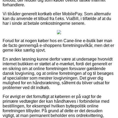
lovbud, der redder dig som køber overfor falske internet
forhandlere.
Vi tilråder generelt kortkøb eller MobilePay. Som alternativ
kan du anvende et tilbud fra f.eks. ViaBill, i tilfælde af at du
har i sinde at betale omkostningerne senere.
Forud for at nogen køber hos en Cane-line e-butik bør man
de facto gennemgå e-shoppens forretningsvilkår, men det er
gerne ikke særlig sjovt.
En anden løsning kunne derfor være at undersøge hvorvidt
internet butikken er støttet af e-mærket, fordi det generelt er
en sikring om at online forretningen forsvarer gældende
dansk lovgivning, og at online forretningen af og til besøges
af specialister som mestrer lovgivningen. Det giver dig
mulighed for en håndsrækning, såfremt du bliver udsat for
problemer ved dit indkøb.
For øvrigt er det fornuftigt at køberen er på vagt for de
primære vedtægter der kan håndhæves i forbindelse med
bestillingen, for eksempel hvilken byttepolitik online
forretningen tilbyder. På grund af dette er det desuden
vigtigt, at man permanent beholder ens ordrekvittering,