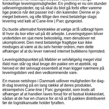
forskellige leveringsmuligheder. En yndling er nu om stunder
udleveringssteder, og så skal du blot gå forbi efter varerne
lige præcis når det passer ind i din kalender. Denne er jo
meget bekvem, og ofte tillige den mest betalelige slags
levering ved køb af Cane-line | Parc gyngestol.
Du burde alternativt foretrække at vælge at få udbragt hjem
til hvor du bor eller ud på dit arbejde. Leveringstypen bliver
undertiden en sjat mere bekostelig, men derudover ret
ukompliceret. Den mest betalelige fragttype kan ikke
modsiges at være at du selv henter ordren, men dette
afhænger af at du lever nærved internet butikkens hjemsted.
Leveringstidspunktet på Møbler er selvfølgelig meget vital
ifald man står og skal bruge din pakke om et øjeblik, og
herved er det selvsagt essentielt at man kigger nærmere på
leveringstiden ved den vedkommende vare.
En masse netshops i Danmark udlover muligheden for dag-
til-dag levering på en lang række af deres produkter,
eksempelvis Cane-line | Parc gyngestol, som trods alt
afhænger af at handlen laves forud for et fastsat klokkeslæt,
sådan at de har en chance for at nå at få pakken distribueret
før de logistikansatte holder fyraften.