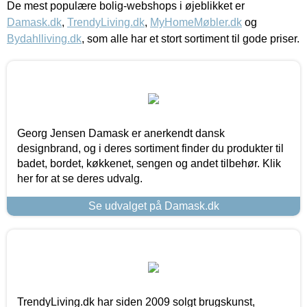
De mest populære bolig-webshops i øjeblikket er
Damask.dk
,
TrendyLiving.dk
,
MyHomeMøbler.dk
og
Bydahlliving.dk
, som alle har et stort sortiment til gode priser.
Georg Jensen Damask er anerkendt dansk
designbrand, og i deres sortiment finder du produkter til
badet, bordet, køkkenet, sengen og andet tilbehør. Klik
her for at se deres udvalg.
Se udvalget på Damask.dk
TrendyLiving.dk har siden 2009 solgt brugskunst,