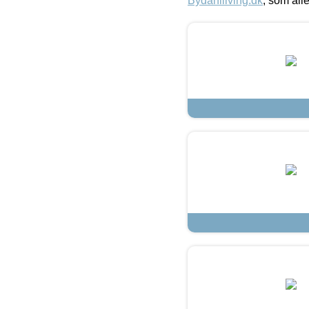
Bydahlliving.dk
, som alle