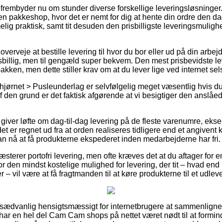
r frembyder nu om stunder diverse forskellige leveringsløsninge
il en pakkeshop, hvor det er nemt for dig at hente din ordre den d
lig praktisk, samt tit desuden den prisbilligste leveringsmul
veje at bestille levering til hvor du bor eller ud på din arbej
 prisbillig, men til gengæld super bekvem. Den mest prisbevidste l
pakken, men dette stiller krav om at du lever lige ved internet s
jørnet > Pusleunderlag er selvfølgelig meget væsentlig hvis d
f den grund er det faktisk afgørende at vi besigtiger den anslåe
 giver løfte om dag-til-dag levering på de fleste varenumre, e
t er regnet ud fra at orden realiseres tidligere end et angivent
kan nå at få produkterne ekspederet inden medarbejderne har fri.
ræsterer portofri levering, men ofte kræves det at du aftager fo
r den mindst kostelige mulighed for levering, der tit – hvad en
 – vil være at få fragtmanden til at køre produkterne til et udlev
 usædvanlig hensigtsmæssigt for internetbrugere at sammenligne
 har en hel del Cam Cam shops på nettet været nødt til at formi