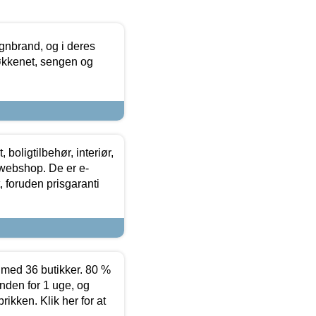
nbrand, og i deres
køkkenet, sengen og
boligtilbehør, interiør,
 webshop. De er e-
 foruden prisgaranti
ed 36 butikker. 80 %
nden for 1 uge, og
ikken. Klik her for at