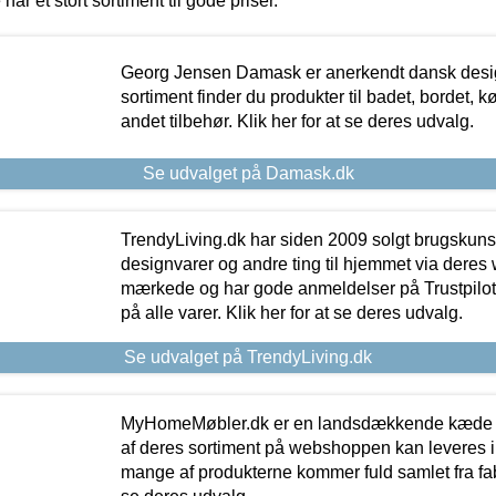
 har et stort sortiment til gode priser.
Georg Jensen Damask er anerkendt dansk desig
sortiment finder du produkter til badet, bordet, 
andet tilbehør. Klik her for at se deres udvalg.
Se udvalget på Damask.dk
TrendyLiving.dk har siden 2009 solgt brugskunst, 
designvarer og andre ting til hjemmet via deres
mærkede og har gode anmeldelser på Trustpilot,
på alle varer. Klik her for at se deres udvalg.
Se udvalget på TrendyLiving.dk
MyHomeMøbler.dk er en landsdækkende kæde m
af deres sortiment på webshoppen kan leveres i
mange af produkterne kommer fuld samlet fra fabr