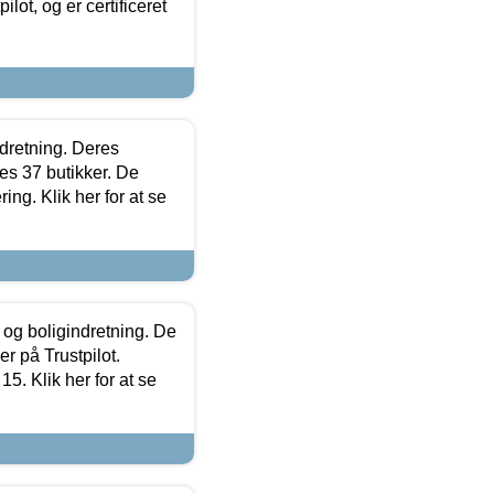
lot, og er certificeret
ndretning. Deres
s 37 butikker. De
ing. Klik her for at se
 og boligindretning. De
r på Trustpilot.
5. Klik her for at se