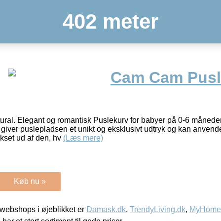
402 meter
Cam Cam Pusl
ral. Elegant og romantisk Puslekurv for babyer på 0-6 måned
 giver puslepladsen et unikt og eksklusivt udtryk og kan anvende
okset ud af den, hv
(Læs mere)
Køb nu »
webshops i øjeblikket er
Damask.dk
,
TrendyLiving.dk
,
MyHomeM