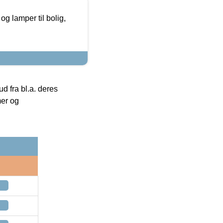
g lamper til bolig,
 fra bl.a. deres
mer og