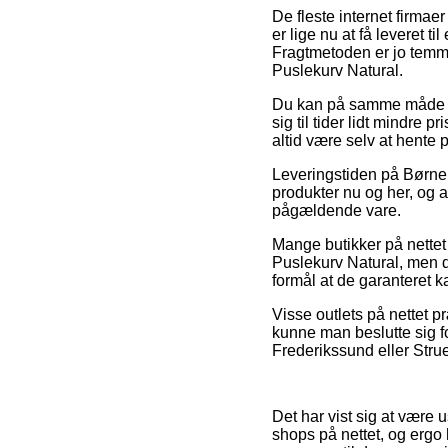
De fleste internet firmae
er lige nu at få leveret t
Fragtmetoden er jo temme
Puslekurv Natural.
Du kan på samme måde over
sig til tider lidt mindre
altid være selv at hente 
Leveringstiden på Børneh
produkter nu og her, og a
pågældende vare.
Mange butikker på nettet
Puslekurv Natural, men de
formål at de garanteret 
Visse outlets på nettet p
kunne man beslutte sig fo
Frederikssund eller Struer
Det har vist sig at være
shops på nettet, og ergo