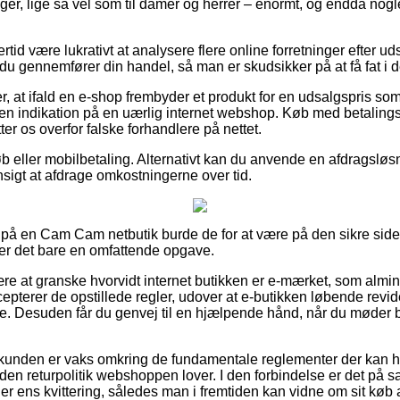
iger, lige så vel som til damer og herrer – enormt, og endda nogl
ertid være lukrativt at analysere flere online forretninger efter
u gennemfører din handel, så man er skudsikker på at få fat i d
r, at ifald en e-shop frembyder et produkt for en udsalgspris som
 en indikation på en uærlig internet webshop. Køb med betalings
ter os overfor falske forhandlere på nettet.
tkøb eller mobilbetaling. Alternativt kan du anvende en afdragsl
ensigt at afdrage omkostningerne over tid.
 på en Cam Cam netbutik burde de for at være på den sikre sid
er det bare en omfattende opgave.
ære at granske hvorvidt internet butikken er e-mærket, som almin
cepterer de opstillede regler, udover at e-butikken løbende revide
ne. Desuden får du genvej til en hjælpende hånd, når du møder 
t kunden er vaks omkring de fundamentale reglementer der kan 
 den returpolitik webshoppen lover. I den forbindelse er det på
r ens kvittering, således man i fremtiden kan vidne om sit kø