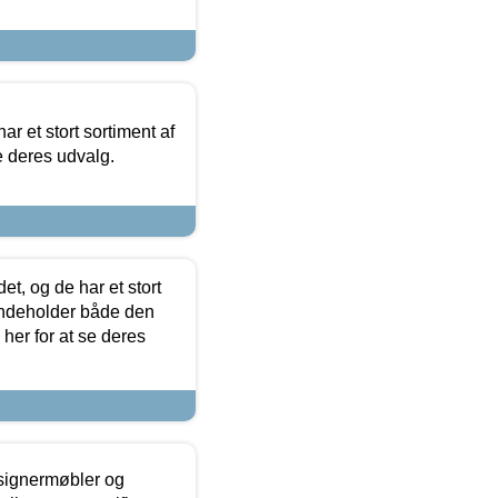
ar et stort sortiment af
e deres udvalg.
t, og de har et stort
 indeholder både den
 her for at se deres
esignermøbler og