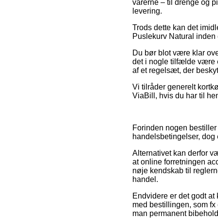
varerne – til drenge og p
levering.
Trods dette kan det imidl
Puslekurv Natural inden d
Du bør blot være klar ove
det i nogle tilfælde være
af et regelsæt, der beskyt
Vi tilråder generelt kor
ViaBill, hvis du har til h
Forinden nogen bestiller
handelsbetingelser, dog 
Alternativet kan derfor v
at online forretningen ac
nøje kendskab til regler
handel.
Endvidere er det godt a
med bestillingen, som fx
man permanent bibeholde