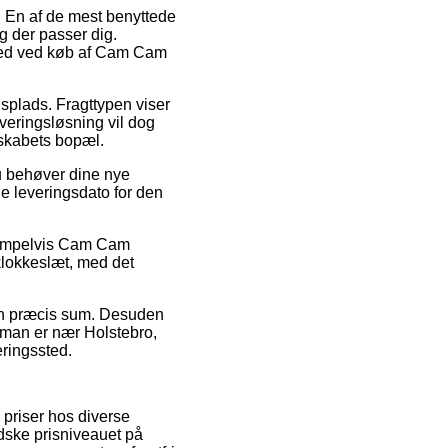
r. En af de mest benyttede
ag der passer dig.
ighed ved køb af Cam Cam
dsplads. Fragttypen viser
everingsløsning vil dog
elskabets bopæl.
u behøver dine nye
de leveringsdato for den
ksempelvis Cam Cam
 klokkeslæt, med det
r en præcis sum. Desuden
d man er nær Holstebro,
eringssted.
 priser hos diverse
ndske prisniveauet på