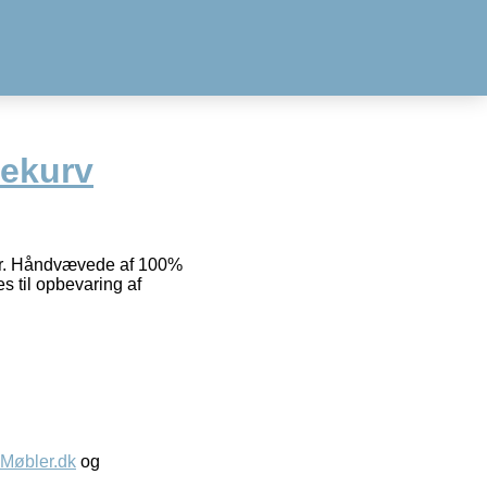
ekurv
er. Håndvævede af 100%
s til opbevaring af
øbler.dk
og