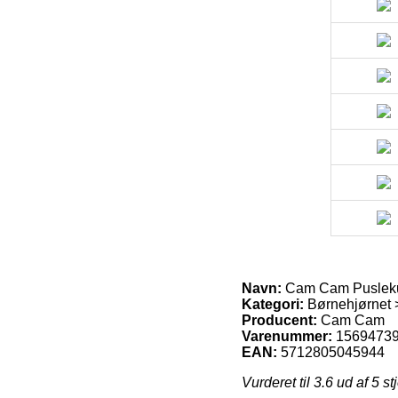
Navn:
Cam Cam Pusleku
Kategori:
Børnehjørnet 
Producent:
Cam Cam
Varenummer:
1569473
EAN:
5712805045944
Vurderet til
3.6
ud af 5 st