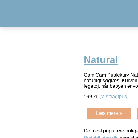
Natural
Cam Cam Puslekurv Natu
naturligt søgræs. Kurven
legetøj, når babyen er v
599
kr.
(Vis fragtpris)
Læs mere »
De mest populære bolig-