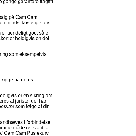
e gange garantere fragtfri
 udsalg på Cam Cam
en mindst kostelige pris.
 er uendeligt god, så er
kort er heldigvis en del
øsning som eksempelvis
e kigge på deres
deligvis er en sikring om
res af jurister der har
besvær som følge af din
håndhæves i forbindelse
 samme måde relevant, at
b af Cam Cam Puslekurv