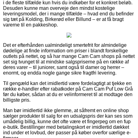
i de fleste tilfælde kun hvis du indkøber for et konkret beløb.
Desuden kunne man overveje den mindst kostelige
leveringsmodel, der i mange tilfælde – hvad end du befinder
sig tæt på Kolding, Birkerød eller Billund – er at få bragt
varerne til en pakkeshop.
Det er efterhånden ualmindeligt smertefrit for almindelige
dødelige at finde information om priser i blandt forskellige
outlets på nettet, og så har mange Cam Cam shops på nettet
set sig tvunget til at mindske salgspriserne på en række af
deres varer – til juniorer, samt også til damer og herrer –
enormt, og endda nogle gange sikre fragtfri levering.
Til gengæld kan det imidlertid være fordelagtigt at tjekke en
række e-handler efter rabatkoder på Cam Cam Puf Low Grå
før du køber, sådan at du er velinformeret til at modtage den
billigste pris.
Man bør imidlertid ikke glemme, at såfremt en online shop
sælger produkter til salg for en udsalgspris der kan ses som
umådelig billig, kunne det ofte være et fingerpeg om en fup
e-butik. Bestillinger med betalingskort er imidlertid dækket
ind under et lovbud, der passer på køber overfor uærlige e-