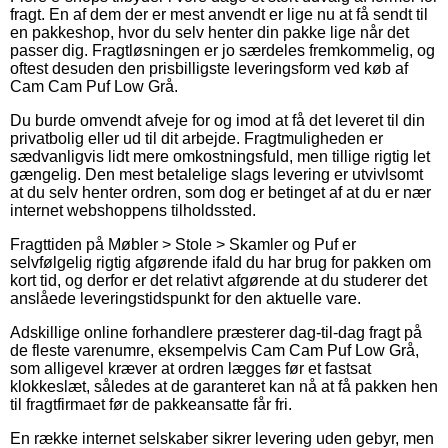
fragt. En af dem der er mest anvendt er lige nu at få sendt til
en pakkeshop, hvor du selv henter din pakke lige når det
passer dig. Fragtløsningen er jo særdeles fremkommelig, og
oftest desuden den prisbilligste leveringsform ved køb af
Cam Cam Puf Low Grå.
Du burde omvendt afveje for og imod at få det leveret til din
privatbolig eller ud til dit arbejde. Fragtmuligheden er
sædvanligvis lidt mere omkostningsfuld, men tillige rigtig let
gængelig. Den mest betalelige slags levering er utvivlsomt
at du selv henter ordren, som dog er betinget af at du er nær
internet webshoppens tilholdssted.
Fragttiden på Møbler > Stole > Skamler og Puf er
selvfølgelig rigtig afgørende ifald du har brug for pakken om
kort tid, og derfor er det relativt afgørende at du studerer det
anslåede leveringstidspunkt for den aktuelle vare.
Adskillige online forhandlere præsterer dag-til-dag fragt på
de fleste varenumre, eksempelvis Cam Cam Puf Low Grå,
som alligevel kræver at ordren lægges før et fastsat
klokkeslæt, således at de garanteret kan nå at få pakken hen
til fragtfirmaet før de pakkeansatte får fri.
En række internet selskaber sikrer levering uden gebyr, men