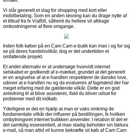
firmaer.
Vi slår generelt et slag for shopping med kort eller
mobilbetaling. Som en anden løsning kan du drage nytte af
et tilbud fra fx ViaBill, såfremt du hellere vil afdrage
omkostningerne af flere omgange.
Inden folk køber på en Cam Cam e-butik kan man i og for sig
se på deres handelsvilkår, dog er det undertiden et
omfattende projekt.
Et andet alternativ er at undersøge hvorvidt internet
selskabet er godkendt af e-mærket, grundet at det generelt
er en angivelse af at e-handlen respekterer de danske love,
udover at e-handlen nu og da evalueres af fagmænd der har
meget erfaring med de gældende vilkår. Dette er en god
anledning til at blive assisteret, ifald du bliver udsat for
problemer med dit indkøb.
Yderligere er det en hjælp at man er vaks omkring de
fundamentale vilkår der influerer på bestillingen, fx hvilken
ombytningsret internet butikken anvender. I relation til det er
det samtidig essesentielt, at man stadig beholder sin faktura
e-mail, så man altid vil kunne bekræfte sit køb af Cam Cam