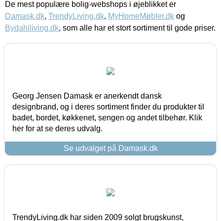
De mest populære bolig-webshops i øjeblikket er
Damask.dk
,
TrendyLiving.dk
,
MyHomeMøbler.dk
og
Bydahlliving.dk
, som alle har et stort sortiment til gode priser.
Georg Jensen Damask er anerkendt dansk
designbrand, og i deres sortiment finder du produkter til
badet, bordet, køkkenet, sengen og andet tilbehør. Klik
her for at se deres udvalg.
Se udvalget på Damask.dk
TrendyLiving.dk har siden 2009 solgt brugskunst,