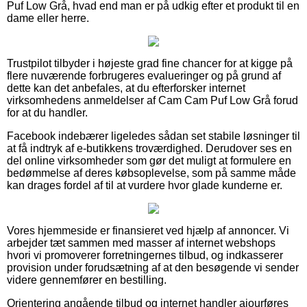
Puf Low Grå, hvad end man er på udkig efter et produkt til en
dame eller herre.
Trustpilot tilbyder i højeste grad fine chancer for at kigge på
flere nuværende forbrugeres evalueringer og på grund af
dette kan det anbefales, at du efterforsker internet
virksomhedens anmeldelser af Cam Cam Puf Low Grå forud
for at du handler.
Facebook indebærer ligeledes sådan set stabile løsninger til
at få indtryk af e-butikkens troværdighed. Derudover ses en
del online virksomheder som gør det muligt at formulere en
bedømmelse af deres købsoplevelse, som på samme måde
kan drages fordel af til at vurdere hvor glade kunderne er.
Vores hjemmeside er finansieret ved hjælp af annoncer. Vi
arbejder tæt sammen med masser af internet webshops
hvori vi promoverer forretningernes tilbud, og indkasserer
provision under forudsætning af at den besøgende vi sender
videre gennemfører en bestilling.
Orientering angående tilbud og internet handler ajourføres