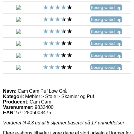
Besøg webshop
Besøg webshop
Besøg webshop
Besøg webshop
Besøg webshop
Besøg webshop
Navn:
Cam Cam Puf Low Grå
Kategori:
Møbler > Stole > Skamler og Puf
Producent:
Cam Cam
Varenummer:
9832400
EAN:
5712805008475
Vurderet til
4.3
ud af 5 stjerner baseret på
17
anmeldelser
Flere e-shops tilbyder i vore dage et stort udvalg af former for