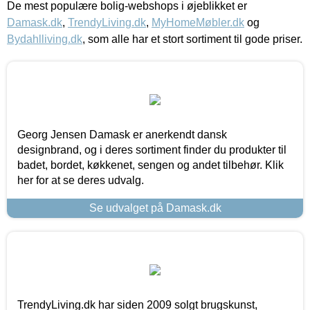
De mest populære bolig-webshops i øjeblikket er
Damask.dk
,
TrendyLiving.dk
,
MyHomeMøbler.dk
og
Bydahlliving.dk
, som alle har et stort sortiment til gode priser.
Georg Jensen Damask er anerkendt dansk
designbrand, og i deres sortiment finder du produkter til
badet, bordet, køkkenet, sengen og andet tilbehør. Klik
her for at se deres udvalg.
Se udvalget på Damask.dk
TrendyLiving.dk har siden 2009 solgt brugskunst,