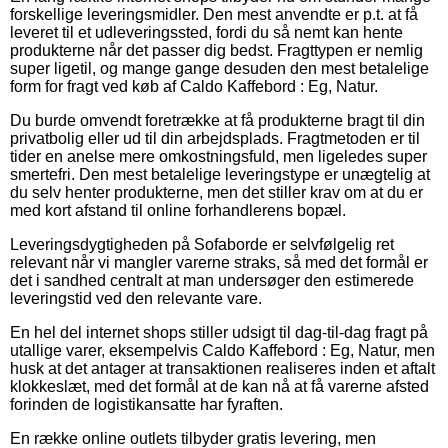
forskellige leveringsmidler. Den mest anvendte er p.t. at få
leveret til et udleveringssted, fordi du så nemt kan hente
produkterne når det passer dig bedst. Fragttypen er nemlig
super ligetil, og mange gange desuden den mest betalelige
form for fragt ved køb af Caldo Kaffebord : Eg, Natur.
Du burde omvendt foretrække at få produkterne bragt til din
privatbolig eller ud til din arbejdsplads. Fragtmetoden er til
tider en anelse mere omkostningsfuld, men ligeledes super
smertefri. Den mest betalelige leveringstype er unægtelig at
du selv henter produkterne, men det stiller krav om at du er
med kort afstand til online forhandlerens bopæl.
Leveringsdygtigheden på Sofaborde er selvfølgelig ret
relevant når vi mangler varerne straks, så med det formål er
det i sandhed centralt at man undersøger den estimerede
leveringstid ved den relevante vare.
En hel del internet shops stiller udsigt til dag-til-dag fragt på
utallige varer, eksempelvis Caldo Kaffebord : Eg, Natur, men
husk at det antager at transaktionen realiseres inden et aftalt
klokkeslæt, med det formål at de kan nå at få varerne afsted
forinden de logistikansatte har fyraften.
En række online outlets tilbyder gratis levering, men