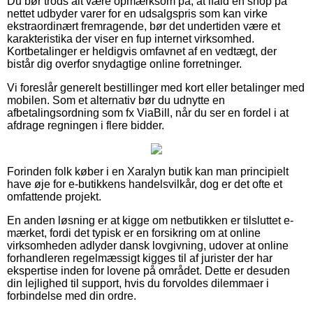
Du bør trods alt være opmærksom på, at ifald en shop på
nettet udbyder varer for en udsalgspris som kan virke
ekstraordinært fremragende, bør det undertiden være et
karakteristika der viser en fup internet virksomhed.
Kortbetalinger er heldigvis omfavnet af en vedtægt, der
bistår dig overfor snydagtige online forretninger.
Vi foreslår generelt bestillinger med kort eller betalinger med
mobilen. Som et alternativ bør du udnytte en
afbetalingsordning som fx ViaBill, når du ser en fordel i at
afdrage regningen i flere bidder.
Forinden folk køber i en Xaralyn butik kan man principielt
have øje for e-butikkens handelsvilkår, dog er det ofte et
omfattende projekt.
En anden løsning er at kigge om netbutikken er tilsluttet e-
mærket, fordi det typisk er en forsikring om at online
virksomheden adlyder dansk lovgivning, udover at online
forhandleren regelmæssigt kigges til af jurister der har
ekspertise inden for lovene på området. Dette er desuden
din lejlighed til support, hvis du forvoldes dilemmaer i
forbindelse med din ordre.