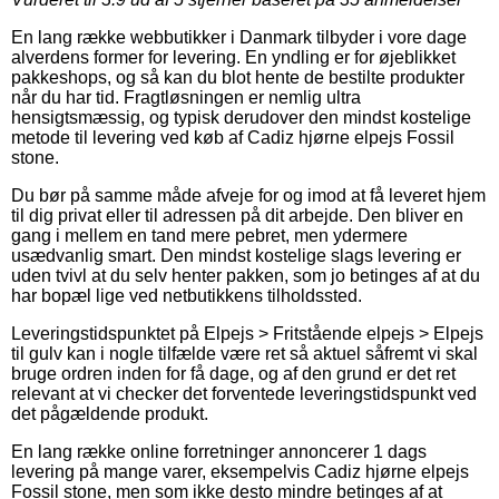
En lang række webbutikker i Danmark tilbyder i vore dage
alverdens former for levering. En yndling er for øjeblikket
pakkeshops, og så kan du blot hente de bestilte produkter
når du har tid. Fragtløsningen er nemlig ultra
hensigtsmæssig, og typisk derudover den mindst kostelige
metode til levering ved køb af Cadiz hjørne elpejs Fossil
stone.
Du bør på samme måde afveje for og imod at få leveret hjem
til dig privat eller til adressen på dit arbejde. Den bliver en
gang i mellem en tand mere pebret, men ydermere
usædvanlig smart. Den mindst kostelige slags levering er
uden tvivl at du selv henter pakken, som jo betinges af at du
har bopæl lige ved netbutikkens tilholdssted.
Leveringstidspunktet på Elpejs > Fritstående elpejs > Elpejs
til gulv kan i nogle tilfælde være ret så aktuel såfremt vi skal
bruge ordren inden for få dage, og af den grund er det ret
relevant at vi checker det forventede leveringstidspunkt ved
det pågældende produkt.
En lang række online forretninger annoncerer 1 dags
levering på mange varer, eksempelvis Cadiz hjørne elpejs
Fossil stone, men som ikke desto mindre betinges af at