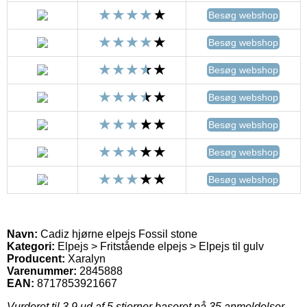
Besøg webshop
Besøg webshop
Besøg webshop
Besøg webshop
Besøg webshop
Besøg webshop
Besøg webshop
Navn:
Cadiz hjørne elpejs Fossil stone
Kategori:
Elpejs > Fritstående elpejs > Elpejs til gulv
Producent:
Xaralyn
Varenummer:
2845888
EAN:
8717853921667
Vurderet til
3.9
ud af 5 stjerner baseret på
35
anmeldelser