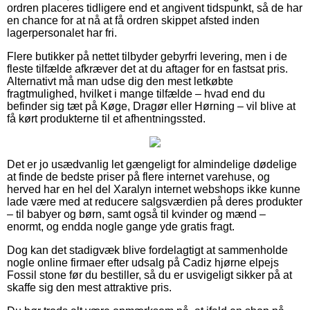
ordren placeres tidligere end et angivent tidspunkt, så de har
en chance for at nå at få ordren skippet afsted inden
lagerpersonalet har fri.
Flere butikker på nettet tilbyder gebyrfri levering, men i de
fleste tilfælde afkræver det at du aftager for en fastsat pris.
Alternativt må man udse dig den mest letkøbte
fragtmulighed, hvilket i mange tilfælde – hvad end du
befinder sig tæt på Køge, Dragør eller Hørning – vil blive at
få kørt produkterne til et afhentningssted.
Det er jo usædvanlig let gængeligt for almindelige dødelige
at finde de bedste priser på flere internet varehuse, og
herved har en hel del Xaralyn internet webshops ikke kunne
lade være med at reducere salgsværdien på deres produkter
– til babyer og børn, samt også til kvinder og mænd –
enormt, og endda nogle gange yde gratis fragt.
Dog kan det stadigvæk blive fordelagtigt at sammenholde
nogle online firmaer efter udsalg på Cadiz hjørne elpejs
Fossil stone før du bestiller, så du er usvigeligt sikker på at
skaffe sig den mest attraktive pris.