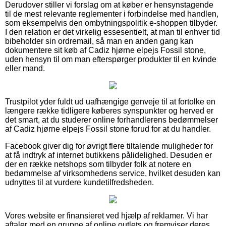
Derudover stiller vi forslag om at køber er hensynstagende
til de mest relevante reglementer i forbindelse med handlen,
som eksempelvis den ombytningspolitik e-shoppen tilbyder.
I den relation er det virkelig essesentielt, at man til enhver tid
bibeholder sin ordremail, så man en anden gang kan
dokumentere sit køb af Cadiz hjørne elpejs Fossil stone,
uden hensyn til om man efterspørger produkter til en kvinde
eller mand.
Trustpilot yder fuldt ud uafhængige genveje til at fortolke en
længere række tidligere køberes synspunkter og herved er
det smart, at du studerer online forhandlerens bedømmelser
af Cadiz hjørne elpejs Fossil stone forud for at du handler.
Facebook giver dig for øvrigt flere tiltalende muligheder for
at få indtryk af internet butikkens pålidelighed. Desuden er
der en række netshops som tilbyder folk at notere en
bedømmelse af virksomhedens service, hvilket desuden kan
udnyttes til at vurdere kundetilfredsheden.
Vores website er finansieret ved hjælp af reklamer. Vi har
aftaler med en gruppe af online outlets og fremviser deres