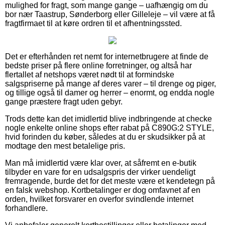
mulighed for fragt, som mange gange – uafhængig om du
bor nær Taastrup, Sønderborg eller Gilleleje – vil være at få
fragtfirmaet til at køre ordren til et afhentningssted.
Det er efterhånden ret nemt for internetbrugere at finde de
bedste priser på flere online forretninger, og altså har
flertallet af netshops været nødt til at formindske
salgspriserne på mange af deres varer – til drenge og piger,
og tillige også til damer og herrer – enormt, og endda nogle
gange præstere fragt uden gebyr.
Trods dette kan det imidlertid blive indbringende at checke
nogle enkelte online shops efter rabat på C890G:2 STYLE,
hvid forinden du køber, således at du er skudsikker på at
modtage den mest betalelige pris.
Man må imidlertid være klar over, at såfremt en e-butik
tilbyder en vare for en udsalgspris der virker uendeligt
fremragende, burde det for det meste være et kendetegn på
en falsk webshop. Kortbetalinger er dog omfavnet af en
orden, hvilket forsvarer en overfor svindlende internet
forhandlere.