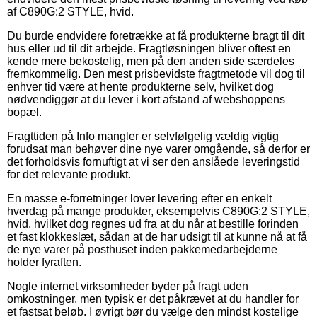
af C890G:2 STYLE, hvid.
Du burde endvidere foretrække at få produkterne bragt til dit
hus eller ud til dit arbejde. Fragtløsningen bliver oftest en
kende mere bekostelig, men på den anden side særdeles
fremkommelig. Den mest prisbevidste fragtmetode vil dog til
enhver tid være at hente produkterne selv, hvilket dog
nødvendiggør at du lever i kort afstand af webshoppens
bopæl.
Fragttiden på Info mangler er selvfølgelig vældig vigtig
forudsat man behøver dine nye varer omgående, så derfor er
det forholdsvis fornuftigt at vi ser den anslåede leveringstid
for det relevante produkt.
En masse e-forretninger lover levering efter en enkelt
hverdag på mange produkter, eksempelvis C890G:2 STYLE,
hvid, hvilket dog regnes ud fra at du når at bestille forinden
et fast klokkeslæt, sådan at de har udsigt til at kunne nå at få
de nye varer på posthuset inden pakkemedarbejderne
holder fyraften.
Nogle internet virksomheder byder på fragt uden
omkostninger, men typisk er det påkrævet at du handler for
et fastsat beløb. I øvrigt bør du vælge den mindst kostelige