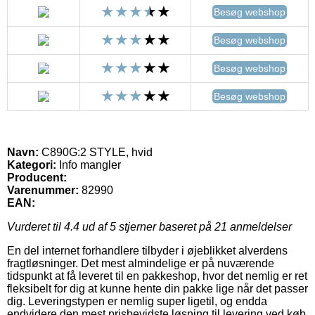
Besøg webshop
Besøg webshop
Besøg webshop
Besøg webshop
Navn:
C890G:2 STYLE, hvid
Kategori:
Info mangler
Producent:
Varenummer:
82990
EAN:
Vurderet til
4.4
ud af 5 stjerner baseret på
21
anmeldelser
En del internet forhandlere tilbyder i øjeblikket alverdens
fragtløsninger. Det mest almindelige er på nuværende
tidspunkt at få leveret til en pakkeshop, hvor det nemlig er ret
fleksibelt for dig at kunne hente din pakke lige når det passer
dig. Leveringstypen er nemlig super ligetil, og endda
endvidere den mest prisbevidste løsning til levering ved køb