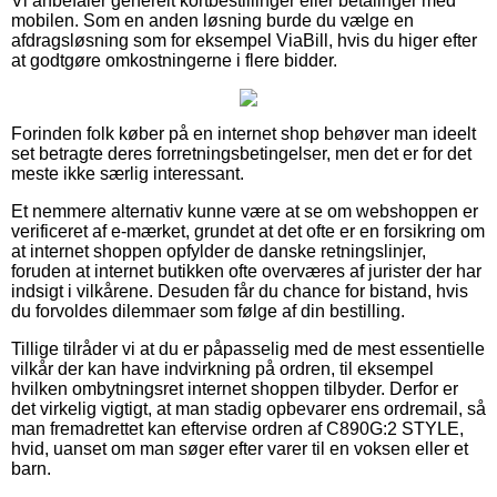
Vi anbefaler generelt kortbestillinger eller betalinger med
mobilen. Som en anden løsning burde du vælge en
afdragsløsning som for eksempel ViaBill, hvis du higer efter
at godtgøre omkostningerne i flere bidder.
Forinden folk køber på en internet shop behøver man ideelt
set betragte deres forretningsbetingelser, men det er for det
meste ikke særlig interessant.
Et nemmere alternativ kunne være at se om webshoppen er
verificeret af e-mærket, grundet at det ofte er en forsikring om
at internet shoppen opfylder de danske retningslinjer,
foruden at internet butikken ofte overværes af jurister der har
indsigt i vilkårene. Desuden får du chance for bistand, hvis
du forvoldes dilemmaer som følge af din bestilling.
Tillige tilråder vi at du er påpasselig med de mest essentielle
vilkår der kan have indvirkning på ordren, til eksempel
hvilken ombytningsret internet shoppen tilbyder. Derfor er
det virkelig vigtigt, at man stadig opbevarer ens ordremail, så
man fremadrettet kan eftervise ordren af C890G:2 STYLE,
hvid, uanset om man søger efter varer til en voksen eller et
barn.