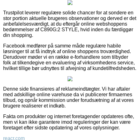
Trustpilot leverer regulære solide chancer for at sondere en
stor portion aktuelle brugeres observationer og derved er det
anbefalelsesværdigt, at du eftergår online webshoppens
bedømmelser af C890G:2 STYLE, hvid inden du færdiggør
din shopping.
Facebook medfører på samme måde regulære habile
løsninger til at få indtryk af online shoppens troværdighed.
Derudover møder vi en række e-forhandlere som tilbyder
folk at tilkendegive en evaluering af virksomhedens service,
hvilket tillige bør udnyttes til afvejning af kundetilfredsheden.
Denne side finansieres af reklameindtægter. Vi har aftaler
med adskillige online varehuse da vi publicerer firmaernes
tilbud, og opnår kommission under forudsætning af at vores
brugere realiserer et indkøb.
Fakta om produkter og internet foretagender opdateres ofte,
men vi kan ikke garantere imod reguleringer der kan være
foretaget efter sidste opdatering af vores oplysninger.
reacr.com