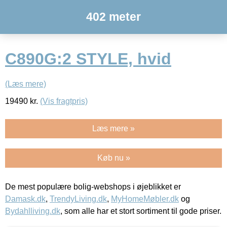
402 meter
C890G:2 STYLE, hvid
(Læs mere)
19490
kr.
(Vis fragtpris)
Læs mere »
Køb nu »
De mest populære bolig-webshops i øjeblikket er
Damask.dk
,
TrendyLiving.dk
,
MyHomeMøbler.dk
og
Bydahlliving.dk
, som alle har et stort sortiment til gode priser.