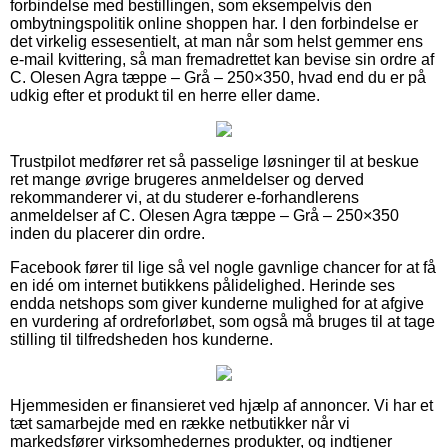
forbindelse med bestillingen, som eksempelvis den
ombytningspolitik online shoppen har. I den forbindelse er
det virkelig essesentielt, at man når som helst gemmer ens
e-mail kvittering, så man fremadrettet kan bevise sin ordre af
C. Olesen Agra tæppe – Grå – 250×350, hvad end du er på
udkig efter et produkt til en herre eller dame.
Trustpilot medfører ret så passelige løsninger til at beskue
ret mange øvrige brugeres anmeldelser og derved
rekommanderer vi, at du studerer e-forhandlerens
anmeldelser af C. Olesen Agra tæppe – Grå – 250×350
inden du placerer din ordre.
Facebook fører til lige så vel nogle gavnlige chancer for at få
en idé om internet butikkens pålidelighed. Herinde ses
endda netshops som giver kunderne mulighed for at afgive
en vurdering af ordreforløbet, som også må bruges til at tage
stilling til tilfredsheden hos kunderne.
Hjemmesiden er finansieret ved hjælp af annoncer. Vi har et
tæt samarbejde med en række netbutikker når vi
markedsfører virksomhedernes produkter, og indtjener