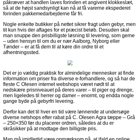
påkræver at handlen laves forinden et angivent klokkeslæt,
så at de højst sandsynligt kan nå at få varerne ekspederet
forinden pakkemedarbejderne får fri.
Nogle enkelte butikker på nettet sikrer fragt uden gebyr, men
tit kun hvis der aftages for et præcist beløb. Desuden skal
man snuppe den prisbilligste løsning til levering, som gerne
– uden hensyn til om du er nær Aalborg, Nyborg eller
Tønder – er at få dem til at køre din ordre til et
afhentningssted.
Det er jo vældig praktisk for almindelige mennesker at finde
information om priser fra diverse e-forhandlere, og så har de
fleste C Olesen internet webshops været nødt til at
nedskære prisniveauet på deres varer – til piger og drenge,
men ligeledes til herrer og damer – enormt, og endda nogle
gange byde på gebyrfri levering.
Derfor kan det til hver en tid være lønnende at undersøge
diverse netshops efter rabat på C. Olesen Agra tæppe – Grå
– 250×350 før du placerer ordren, således at du er
skråsikker på at modtage den billigste pris.
Man må imidlertid være opmærksom på, at ifald en online