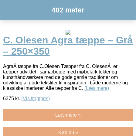
402 meter
C. Olesen Agra tæppe – Grå
– 250×350
AgraÂ tæppe fra C.Olesen Tæpper fra C. OlesenÂ er
tæpper udviklet i samarbejde med møbelarkitekter og
kunsthåndværkere med de gode gamle traditioner om
udvikling af gode tekstiler til inspiration i både moderne og
klassiske interiører. Alle tæpper fra C.
(Læs mere)
6375
kr.
(Vis fragtpris)
Læs mere »
Køb nu »