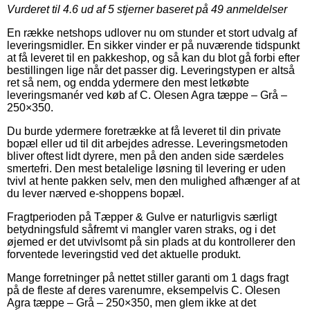
Vurderet til
4.6
ud af 5 stjerner baseret på
49
anmeldelser
En række netshops udlover nu om stunder et stort udvalg af
leveringsmidler. En sikker vinder er på nuværende tidspunkt
at få leveret til en pakkeshop, og så kan du blot gå forbi efter
bestillingen lige når det passer dig. Leveringstypen er altså
ret så nem, og endda ydermere den mest letkøbte
leveringsmanér ved køb af C. Olesen Agra tæppe – Grå –
250×350.
Du burde ydermere foretrække at få leveret til din private
bopæl eller ud til dit arbejdes adresse. Leveringsmetoden
bliver oftest lidt dyrere, men på den anden side særdeles
smertefri. Den mest betalelige løsning til levering er uden
tvivl at hente pakken selv, men den mulighed afhænger af at
du lever nærved e-shoppens bopæl.
Fragtperioden på Tæpper & Gulve er naturligvis særligt
betydningsfuld såfremt vi mangler varen straks, og i det
øjemed er det utvivlsomt på sin plads at du kontrollerer den
forventede leveringstid ved det aktuelle produkt.
Mange forretninger på nettet stiller garanti om 1 dags fragt
på de fleste af deres varenumre, eksempelvis C. Olesen
Agra tæppe – Grå – 250×350, men glem ikke at det