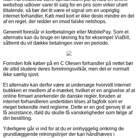
webshop udlover varer til salg for en pris som virker uhørt
tiltalende, så bør det tit være et signal om en uoprigtig
internet forhandler. Køb med kort er ikke desto mindre en del
af en regel, der redder en imod falske netshops.
Generelt foreslår vi kortbetalinger eller MobilePay. Som et
alternativ kan du bruge en løsning fra for eksempel ViaBill,
såfremt du vil dække betalingen over en periode.
Forinden folk køber på en C Olesen forhandler på nettet bør
de altid studere deres forretningsvilkår, men det er normalt
ikke særlig sjovt.
Et alternativ kan derfor være at undersøge hvorvidt internet
butikken er medlem af e-mærket, hvilket er en angivelse af at
online firmaet anerkender de danske regler, foruden at
internet forhandleren undertiden tilses af fagfolk som er
meget bekendte med reglerne. Dette er en god genvej til at
få assistance, ifald du skulle få vanskeligheder som følge af
din bestilling.
Yderligere går vi ind for at du er omhyggelig omkring de
grundlæggende retningslinjer der kan håndhæves i