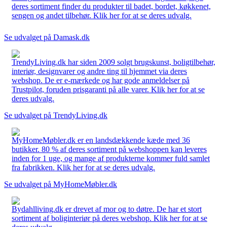
deres sortiment finder du produkter til badet, bordet, køkkenet,
sengen og andet tilbehør. Klik her for at se deres udvalg.
Se udvalget på Damask.dk
TrendyLiving.dk har siden 2009 solgt brugskunst, boligtilbehør,
interiør, designvarer og andre ting til hjemmet via deres
webshop. De er e-mærkede og har gode anmeldelser på
Trustpilot, foruden prisgaranti på alle varer. Klik her for at se
deres udvalg.
Se udvalget på TrendyLiving.dk
MyHomeMøbler.dk er en landsdækkende kæde med 36
butikker. 80 % af deres sortiment på webshoppen kan leveres
inden for 1 uge, og mange af produkterne kommer fuld samlet
fra fabrikken. Klik her for at se deres udvalg.
Se udvalget på MyHomeMøbler.dk
Bydahlliving.dk er drevet af mor og to døtre. De har et stort
sortiment af boliginteriør på deres webshop. Klik her for at se