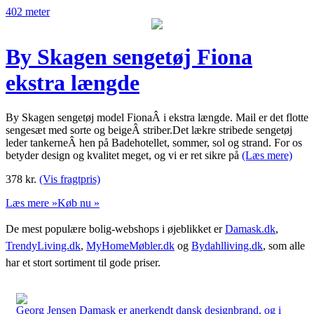
402 meter
By Skagen sengetøj Fiona
ekstra længde
By Skagen sengetøj model FionaÂ i ekstra længde. Mail er det flotte
sengesæt med sorte og beigeÂ striber.Det lækre stribede sengetøj
leder tankerneÂ hen på Badehotellet, sommer, sol og strand. For os
betyder design og kvalitet meget, og vi er ret sikre på
(Læs mere)
378
kr.
(Vis fragtpris)
Læs mere »
Køb nu »
De mest populære bolig-webshops i øjeblikket er
Damask.dk
,
TrendyLiving.dk
,
MyHomeMøbler.dk
og
Bydahlliving.dk
, som alle
har et stort sortiment til gode priser.
Georg Jensen Damask er anerkendt dansk designbrand, og i