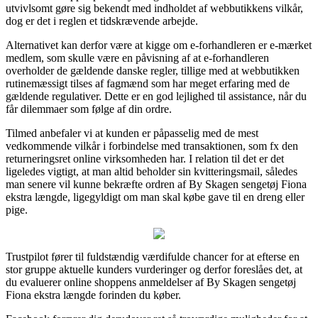
utvivlsomt gøre sig bekendt med indholdet af webbutikkens vilkår,
dog er det i reglen et tidskrævende arbejde.
Alternativet kan derfor være at kigge om e-forhandleren er e-mærket
medlem, som skulle være en påvisning af at e-forhandleren
overholder de gældende danske regler, tillige med at webbutikken
rutinemæssigt tilses af fagmænd som har meget erfaring med de
gældende regulativer. Dette er en god lejlighed til assistance, når du
får dilemmaer som følge af din ordre.
Tilmed anbefaler vi at kunden er påpasselig med de mest
vedkommende vilkår i forbindelse med transaktionen, som fx den
returneringsret online virksomheden har. I relation til det er det
ligeledes vigtigt, at man altid beholder sin kvitteringsmail, således
man senere vil kunne bekræfte ordren af By Skagen sengetøj Fiona
ekstra længde, ligegyldigt om man skal købe gave til en dreng eller
pige.
Trustpilot fører til fuldstændig værdifulde chancer for at efterse en
stor gruppe aktuelle kunders vurderinger og derfor foreslåes det, at
du evaluerer online shoppens anmeldelser af By Skagen sengetøj
Fiona ekstra længde forinden du køber.