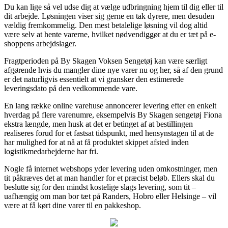
Du kan lige så vel udse dig at vælge udbringning hjem til dig eller til
dit arbejde. Løsningen viser sig gerne en tak dyrere, men desuden
vældig fremkommelig. Den mest betalelige løsning vil dog altid
være selv at hente varerne, hvilket nødvendiggør at du er tæt på e-
shoppens arbejdslager.
Fragtperioden på By Skagen Voksen Sengetøj kan være særligt
afgørende hvis du mangler dine nye varer nu og her, så af den grund
er det naturligvis essentielt at vi gransker den estimerede
leveringsdato på den vedkommende vare.
En lang række online varehuse annoncerer levering efter en enkelt
hverdag på flere varenumre, eksempelvis By Skagen sengetøj Fiona
ekstra længde, men husk at det er betinget af at bestillingen
realiseres forud for et fastsat tidspunkt, med hensynstagen til at de
har mulighed for at nå at få produktet skippet afsted inden
logistikmedarbejderne har fri.
Nogle få internet webshops yder levering uden omkostninger, men
tit påkræves det at man handler for et præcist beløb. Ellers skal du
beslutte sig for den mindst kostelige slags levering, som tit –
uafhængig om man bor tæt på Randers, Hobro eller Helsinge – vil
være at få kørt dine varer til en pakkeshop.