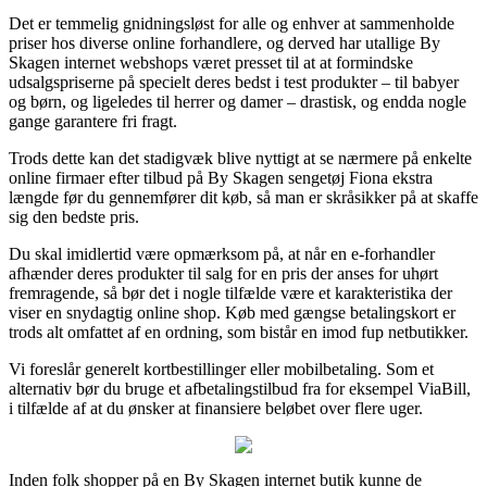
Det er temmelig gnidningsløst for alle og enhver at sammenholde
priser hos diverse online forhandlere, og derved har utallige By
Skagen internet webshops været presset til at at formindske
udsalgspriserne på specielt deres bedst i test produkter – til babyer
og børn, og ligeledes til herrer og damer – drastisk, og endda nogle
gange garantere fri fragt.
Trods dette kan det stadigvæk blive nyttigt at se nærmere på enkelte
online firmaer efter tilbud på By Skagen sengetøj Fiona ekstra
længde før du gennemfører dit køb, så man er skråsikker på at skaffe
sig den bedste pris.
Du skal imidlertid være opmærksom på, at når en e-forhandler
afhænder deres produkter til salg for en pris der anses for uhørt
fremragende, så bør det i nogle tilfælde være et karakteristika der
viser en snydagtig online shop. Køb med gængse betalingskort er
trods alt omfattet af en ordning, som bistår en imod fup netbutikker.
Vi foreslår generelt kortbestillinger eller mobilbetaling. Som et
alternativ bør du bruge et afbetalingstilbud fra for eksempel ViaBill,
i tilfælde af at du ønsker at finansiere beløbet over flere uger.
Inden folk shopper på en By Skagen internet butik kunne de