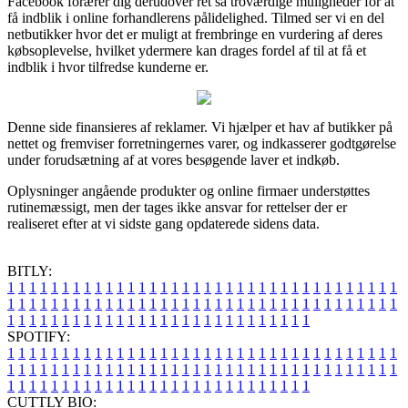
Facebook forærer dig derudover ret så troværdige muligheder for at
få indblik i online forhandlerens pålidelighed. Tilmed ser vi en del
netbutikker hvor det er muligt at frembringe en vurdering af deres
købsoplevelse, hvilket ydermere kan drages fordel af til at få et
indblik i hvor tilfredse kunderne er.
Denne side finansieres af reklamer. Vi hjælper et hav af butikker på
nettet og fremviser forretningernes varer, og indkasserer godtgørelse
under forudsætning af at vores besøgende laver et indkøb.
Oplysninger angående produkter og online firmaer understøttes
rutinemæssigt, men der tages ikke ansvar for rettelser der er
realiseret efter at vi sidste gang opdaterede sidens data.
BITLY:
1
1
1
1
1
1
1
1
1
1
1
1
1
1
1
1
1
1
1
1
1
1
1
1
1
1
1
1
1
1
1
1
1
1
1
1
1
1
1
1
1
1
1
1
1
1
1
1
1
1
1
1
1
1
1
1
1
1
1
1
1
1
1
1
1
1
1
1
1
1
1
1
1
1
1
1
1
1
1
1
1
1
1
1
1
1
1
1
1
1
1
1
1
1
1
1
1
1
1
1
SPOTIFY:
1
1
1
1
1
1
1
1
1
1
1
1
1
1
1
1
1
1
1
1
1
1
1
1
1
1
1
1
1
1
1
1
1
1
1
1
1
1
1
1
1
1
1
1
1
1
1
1
1
1
1
1
1
1
1
1
1
1
1
1
1
1
1
1
1
1
1
1
1
1
1
1
1
1
1
1
1
1
1
1
1
1
1
1
1
1
1
1
1
1
1
1
1
1
1
1
1
1
1
1
CUTTLY BIO: