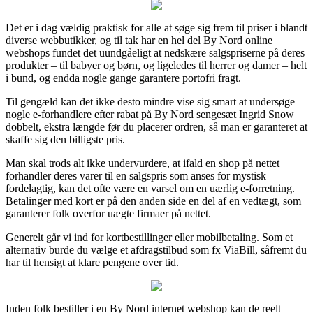
Det er i dag vældig praktisk for alle at søge sig frem til priser i blandt
diverse webbutikker, og til tak har en hel del By Nord online
webshops fundet det uundgåeligt at nedskære salgspriserne på deres
produkter – til babyer og børn, og ligeledes til herrer og damer – helt
i bund, og endda nogle gange garantere portofri fragt.
Til gengæld kan det ikke desto mindre vise sig smart at undersøge
nogle e-forhandlere efter rabat på By Nord sengesæt Ingrid Snow
dobbelt, ekstra længde før du placerer ordren, så man er garanteret at
skaffe sig den billigste pris.
Man skal trods alt ikke undervurdere, at ifald en shop på nettet
forhandler deres varer til en salgspris som anses for mystisk
fordelagtig, kan det ofte være en varsel om en uærlig e-forretning.
Betalinger med kort er på den anden side en del af en vedtægt, som
garanterer folk overfor uægte firmaer på nettet.
Generelt går vi ind for kortbestillinger eller mobilbetaling. Som et
alternativ burde du vælge et afdragstilbud som fx ViaBill, såfremt du
har til hensigt at klare pengene over tid.
Inden folk bestiller i en By Nord internet webshop kan de reelt