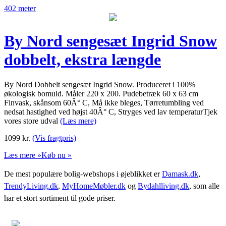
402 meter
By Nord sengesæt Ingrid Snow
dobbelt, ekstra længde
By Nord Dobbelt sengesæt Ingrid Snow. Produceret i 100%
økologisk bomuld. Måler 220 x 200. Pudebetræk 60 x 63 cm
Finvask, skånsom 60Â° C, Må ikke bleges, Tørretumbling ved
nedsat hastighed ved højst 40Â° C, Stryges ved lav temperaturTjek
vores store udval
(Læs mere)
1099
kr.
(Vis fragtpris)
Læs mere »
Køb nu »
De mest populære bolig-webshops i øjeblikket er
Damask.dk
,
TrendyLiving.dk
,
MyHomeMøbler.dk
og
Bydahlliving.dk
, som alle
har et stort sortiment til gode priser.