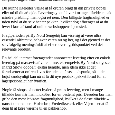
Du kunne ligeledes vælge at få ordren bragt til din private bopæl
eller ud til dit arbejde. Leveringstypen bliver i mange tilfælde en tak
mindre prisbillig, men også ret nem. Den billigste fragtmulighed er
uden tvivl at du selv henter pakken, hvilket dog afhænger af at du
lever i kort afstand af online webshoppens hjemsted.
Fragtperioden på By Nord Sengetøj kan vise sig at være ultra
essentiel såfremt vi behøver varen nu og her, og i det øjemed er det
selvfølgelig meningsfuldt at vi ser leveringstidspunktet ved det
relevante produkt.
En hel del internet foretagender annoncerer levering efter en enkelt
hverdag på massevis af varenumre, eksempelvis By Nord sengesæt
Ingrid Snow dobbelt, ekstra længde, men glem ikke at det
forudsætter at ordren laves forinden et fastsat tidspunkt, så at de
højst sandsynligt kan nå at få dit nye produkt pakket forud for at
lagerpersonalet har fyraften.
Nogle få shops på nettet byder på gratis levering, men i mange
tilfælde kun når man indkøber for en bestemt pris. Desuden bør man
gribe den mest letkøbte fragtmulighed, hvilket i de fleste tilfælde –
uanset om man er i Holstebro, Frederiksværk eller Vejen – er at få
dem til at køre varerne til en pakkeshop.