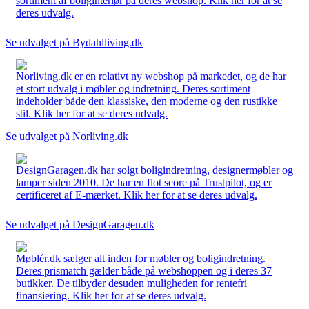
sortiment af boliginteriør på deres webshop. Klik her for at se
deres udvalg.
Se udvalget på Bydahlliving.dk
Norliving.dk er en relativt ny webshop på markedet, og de har
et stort udvalg i møbler og indretning. Deres sortiment
indeholder både den klassiske, den moderne og den rustikke
stil. Klik her for at se deres udvalg.
Se udvalget på Norliving.dk
DesignGaragen.dk har solgt boligindretning, designermøbler og
lamper siden 2010. De har en flot score på Trustpilot, og er
certificeret af E-mærket. Klik her for at se deres udvalg.
Se udvalget på DesignGaragen.dk
Møblér.dk sælger alt inden for møbler og boligindretning.
Deres prismatch gælder både på webshoppen og i deres 37
butikker. De tilbyder desuden muligheden for rentefri
finansiering. Klik her for at se deres udvalg.