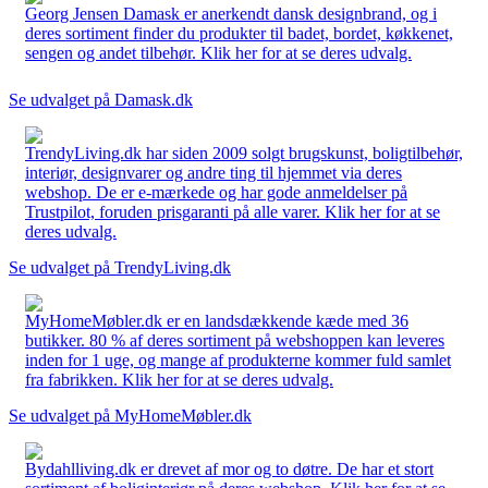
Georg Jensen Damask er anerkendt dansk designbrand, og i
deres sortiment finder du produkter til badet, bordet, køkkenet,
sengen og andet tilbehør. Klik her for at se deres udvalg.
Se udvalget på Damask.dk
TrendyLiving.dk har siden 2009 solgt brugskunst, boligtilbehør,
interiør, designvarer og andre ting til hjemmet via deres
webshop. De er e-mærkede og har gode anmeldelser på
Trustpilot, foruden prisgaranti på alle varer. Klik her for at se
deres udvalg.
Se udvalget på TrendyLiving.dk
MyHomeMøbler.dk er en landsdækkende kæde med 36
butikker. 80 % af deres sortiment på webshoppen kan leveres
inden for 1 uge, og mange af produkterne kommer fuld samlet
fra fabrikken. Klik her for at se deres udvalg.
Se udvalget på MyHomeMøbler.dk
Bydahlliving.dk er drevet af mor og to døtre. De har et stort