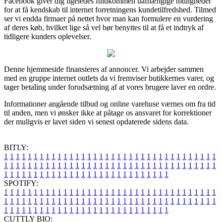
Facebook giver dig ligeledes fuldkommen uafhængige muligheder
for at få kendskab til internet forretningens kundetilfredshed. Tilmed
ser vi endda firmaer på nettet hvor man kan formulere en vurdering
af deres køb, hvilket lige så vel bør benyttes til at få et indtryk af
tidligere kunders oplevelser.
Denne hjemmeside finansieres af annoncer. Vi arbejder sammen
med en gruppe internet outlets da vi fremviser butikkernes varer, og
tager betaling under forudsætning af at vores brugere laver en ordre.
Informationer angående tilbud og online varehuse værnes om fra tid
til anden, men vi ønsker ikke at påtage os ansvaret for korrektioner
der muligvis er lavet siden vi senest opdaterede sidens data.
BITLY:
1
1
1
1
1
1
1
1
1
1
1
1
1
1
1
1
1
1
1
1
1
1
1
1
1
1
1
1
1
1
1
1
1
1
1
1
1
1
1
1
1
1
1
1
1
1
1
1
1
1
1
1
1
1
1
1
1
1
1
1
1
1
1
1
1
1
1
1
1
1
1
1
1
1
1
1
1
1
1
1
1
1
1
1
1
1
1
1
1
1
1
1
1
1
1
1
1
1
1
1
SPOTIFY:
1
1
1
1
1
1
1
1
1
1
1
1
1
1
1
1
1
1
1
1
1
1
1
1
1
1
1
1
1
1
1
1
1
1
1
1
1
1
1
1
1
1
1
1
1
1
1
1
1
1
1
1
1
1
1
1
1
1
1
1
1
1
1
1
1
1
1
1
1
1
1
1
1
1
1
1
1
1
1
1
1
1
1
1
1
1
1
1
1
1
1
1
1
1
1
1
1
1
1
1
CUTTLY BIO: