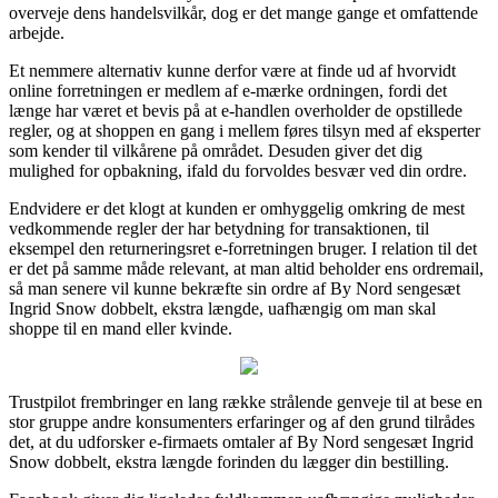
overveje dens handelsvilkår, dog er det mange gange et omfattende
arbejde.
Et nemmere alternativ kunne derfor være at finde ud af hvorvidt
online forretningen er medlem af e-mærke ordningen, fordi det
længe har været et bevis på at e-handlen overholder de opstillede
regler, og at shoppen en gang i mellem føres tilsyn med af eksperter
som kender til vilkårene på området. Desuden giver det dig
mulighed for opbakning, ifald du forvoldes besvær ved din ordre.
Endvidere er det klogt at kunden er omhyggelig omkring de mest
vedkommende regler der har betydning for transaktionen, til
eksempel den returneringsret e-forretningen bruger. I relation til det
er det på samme måde relevant, at man altid beholder ens ordremail,
så man senere vil kunne bekræfte sin ordre af By Nord sengesæt
Ingrid Snow dobbelt, ekstra længde, uafhængig om man skal
shoppe til en mand eller kvinde.
Trustpilot frembringer en lang række strålende genveje til at bese en
stor gruppe andre konsumenters erfaringer og af den grund tilrådes
det, at du udforsker e-firmaets omtaler af By Nord sengesæt Ingrid
Snow dobbelt, ekstra længde forinden du lægger din bestilling.