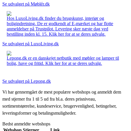
Se udvalget på Møblér.dk
Hos LuxoLiving.dk finder du brugskunst, interiør og
boligindretning. De er godkendt af E-mærket og har flotte
anmeldelser på Trustpilot. Levering sker næste dag ved
bestilling inden kl. 15. Klik her for at se deres udvalg.
Se udvalget på LuxoLiving.dk
Lepong.dk er en danskejet netbutik med møbler og lamper til
bolig, have og fritid. Klik her for at se deres udvalg.
Se udvalget på Lepong.dk
Vi har gennemgået de mest populære webshops og anmeldt dem
med stjerner fra 1 til 5 ud fra bl.a. deres prisniveau,
sortimentstørrelse, kundeservice, brugervenlighed, betingelser,
leveringsformer og betalingsmuligheder.
Bedst anmeldte webshops
Webshop
Stjerner
Link