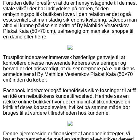
Foruden dette foreslår vi at du er hensynstagende til de mest
vitale vilkår der har indflydelse på ordren, fx den
ombytningspolitik butikken lover. I den relation er det også
essesentielt, at man stadig sikrer ens kvittering, således man
altid vil kunne påvise sin ordre af By Mathilde Vesterskov
Plakat Kaia (50×70 cm), uafhængig om man skal shoppe til
en dame eller herre.
Trustpilot indebærer immervæk hæderlige genveje til at
kontrollere diverse nuværende køberes evalueringer og
herved er det prisværdigt, at du ser nærmere på e-butikkens
anmeldelser af By Mathilde Vesterskov Plakat Kaia (50×70
cm) inden du køber.
Facebook indebærer også forholdsvis sikre løsninger til at få
en idé om netbutikkens kundetilfredshed. Herinde ses en
række online butikker hvor det er muligt at tilkendegive en
kritik af deres købsoplevelse, hvilket på samme måde bør
bruges til at vurdere tilfredsheden hos kunderne.
Denne hjemmeside er finansieret af annonceindtægter. Vi
har et fast samarbejde med en samling af e-butikker derved