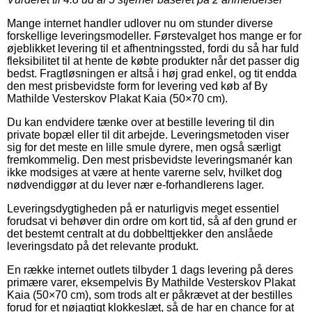
Mange internet handler udlover nu om stunder diverse
forskellige leveringsmodeller. Førstevalget hos mange er for
øjeblikket levering til et afhentningssted, fordi du så har fuld
fleksibilitet til at hente de købte produkter når det passer dig
bedst. Fragtløsningen er altså i høj grad enkel, og tit endda
den mest prisbevidste form for levering ved køb af By
Mathilde Vesterskov Plakat Kaia (50×70 cm).
Du kan endvidere tænke over at bestille levering til din
private bopæl eller til dit arbejde. Leveringsmetoden viser
sig for det meste en lille smule dyrere, men også særligt
fremkommelig. Den mest prisbevidste leveringsmanér kan
ikke modsiges at være at hente varerne selv, hvilket dog
nødvendiggør at du lever nær e-forhandlerens lager.
Leveringsdygtigheden på er naturligvis meget essentiel
forudsat vi behøver din ordre om kort tid, så af den grund er
det bestemt centralt at du dobbelttjekker den anslåede
leveringsdato på det relevante produkt.
En række internet outlets tilbyder 1 dags levering på deres
primære varer, eksempelvis By Mathilde Vesterskov Plakat
Kaia (50×70 cm), som trods alt er påkrævet at der bestilles
forud for et nøjagtigt klokkeslæt, så de har en chance for at