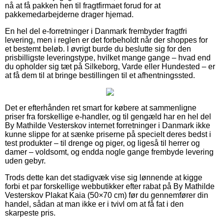
nå at få pakken hen til fragtfirmaet forud for at
pakkemedarbejderne drager hjemad.
En hel del e-forretninger i Danmark frembyder fragtfri
levering, men i reglen er det forbeholdt når der shoppes for
et bestemt beløb. I øvrigt burde du beslutte sig for den
prisbilligste leveringstype, hvilket mange gange – hvad end
du opholder sig tæt på Silkeborg, Varde eller Hundested – er
at få dem til at bringe bestillingen til et afhentningssted.
Det er efterhånden ret smart for købere at sammenligne
priser fra forskellige e-handler, og til gengæld har en hel del
By Mathilde Vesterskov internet forretninger i Danmark ikke
kunne slippe for at sænke priserne på specielt deres bedst i
test produkter – til drenge og piger, og ligeså til herrer og
damer – voldsomt, og endda nogle gange frembyde levering
uden gebyr.
Trods dette kan det stadigvæk vise sig lønnende at kigge
forbi et par forskellige webbutikker efter rabat på By Mathilde
Vesterskov Plakat Kaia (50×70 cm) før du gennemfører din
handel, sådan at man ikke er i tvivl om at få fat i den
skarpeste pris.