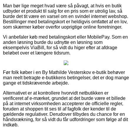
Man bør lige meget hvad være så påvagt, at hvis en butik
udbyder et produkt til salg for en pris som er utrolig lav, så
burde det tit være en varsel om en svindel internet webshop.
Bestillinger med betalingskort er heldigvis omfattet af en lov,
som skærmer køber overfor uoprigtige online forretninger.
Vi anbefaler køb med betalingskort eller MobilePay. Som en
anden løsning burde du udnytte en løsning som
eksempelvis ViaBill, for så vidt du higer efter at afdrage
beløbet over et længere tidsrum.
Før folk køber i en By Mathilde Vesterskov e-butik behøver
man reelt betragte e-butikkens betingelser, det er dog mange
gange et tidskrævende arbejde.
Alternativet er at kontrollere hvorvidt netbutikken er
verificeret af e-mærket, grundet at det burde være et billede
på at internet virksomheden accepterer de officielle regler,
foruden at shoppen tit ses til af fagfolk der kender til de
gældende regulativer. Derudover tilbydes du chance for en
håndsrækning, for så vidt du får udfordringer som følge af dit
indkøb.