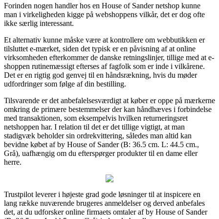
Forinden nogen handler hos en House of Sander netshop kunne
man i virkeligheden kigge på webshoppens vilkår, det er dog ofte
ikke særlig interessant.
Et alternativ kunne måske være at kontrollere om webbutikken er
tilsluttet e-mærket, siden det typisk er en påvisning af at online
virksomheden efterkommer de danske retningslinjer, tillige med at e-
shoppen rutinemæssigt efterses af fagfolk som er inde i vilkårene.
Det er en rigtig god genvej til en håndsrækning, hvis du møder
udfordringer som følge af din bestilling.
Tilsvarende er det anbefalelsesværdigt at køber er oppe på mærkerne
omkring de primære bestemmelser der kan håndhæves i forbindelse
med transaktionen, som eksempelvis hvilken returneringsret
netshoppen har. I relation til det er det tillige vigtigt, at man
stadigvæk beholder sin ordrekvittering, således man altid kan
bevidne købet af by House of Sander (B: 36.5 cm. L: 44.5 cm.,
Grå), uafhængig om du efterspørger produkter til en dame eller
herre.
Trustpilot leverer i højeste grad gode løsninger til at inspicere en
lang række nuværende brugeres anmeldelser og derved anbefales
det, at du udforsker online firmaets omtaler af by House of Sander