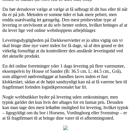
Du bør derudover vælge at vælge at få udbragt til dit hus eller til når
du er på job. Metoden er somme tider et hak mere pebret, men
endda usædvanlig let gængelig. Den mest prisbevidste type af
levering er utvivlsomt at du selv henter ordren, hvilket betinges af at
du lever lige ved online webshoppens arbejdslager.
Leveringsdygtigheden på Dækkeservietter er jo ultra vigtig om vi
skal bruge dine nye varer inden for få dage, så af den grund er det
virkelig fornuftigt at du kontrollerer den anslåede leveringstid ved
det aktuelle produkt.
En del online forretninger yder 1 dags levering på flere varenumre,
eksempelvis by House of Sander (B: 36.5 cm. L: 44.5 cm., Grå),
som alligevel nødvendiggør at handlen laves inden et fast
klokkeslæt, sådan at de højst sandsynligt kan nå at få varerne hen til
fragtfirmaet forinden logistikpersonalet har fri.
Nogle webbutikker byder på levering uden omkostninger, men
typisk gælder det kun hvis der aftages for en fastsat pris. Desuden
kan man tage den mest letkøbte mulighed for levering, hvilket typisk
– ligegyldigt om du bor i Horsens, Vordingborg eller Svenstrup – er
at få fragtfirmaet til at bringe dine varer til et afhentningssted.