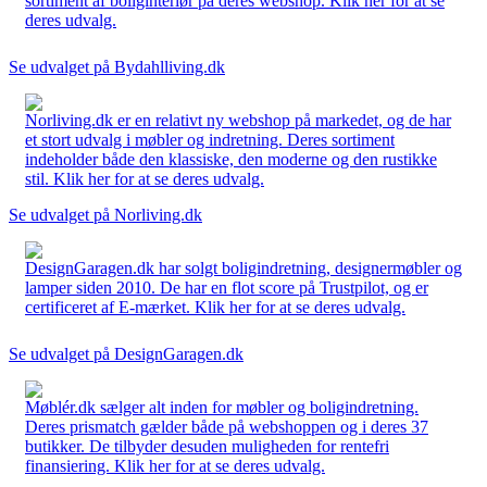
sortiment af boliginteriør på deres webshop. Klik her for at se
deres udvalg.
Se udvalget på Bydahlliving.dk
Norliving.dk er en relativt ny webshop på markedet, og de har
et stort udvalg i møbler og indretning. Deres sortiment
indeholder både den klassiske, den moderne og den rustikke
stil. Klik her for at se deres udvalg.
Se udvalget på Norliving.dk
DesignGaragen.dk har solgt boligindretning, designermøbler og
lamper siden 2010. De har en flot score på Trustpilot, og er
certificeret af E-mærket. Klik her for at se deres udvalg.
Se udvalget på DesignGaragen.dk
Møblér.dk sælger alt inden for møbler og boligindretning.
Deres prismatch gælder både på webshoppen og i deres 37
butikker. De tilbyder desuden muligheden for rentefri
finansiering. Klik her for at se deres udvalg.