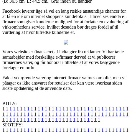
(B: 36.5 cm. L: 44.5 cm., Grå) inden du handler.
Facebook leverer lige så vel en lang række anstændige chancer for
at få en idé om internet shoppens kundefokus. Tilmed ses endda e-
firmaer som giver kunderne mulighed for at forfatte en evaluering af
virksomhedens service, hvilket desuden bør drages fordel af til
vurdering af hvor tilfredse kunderne er.
Vores website er finansieret af indtægter fra reklamer. Vi har tætte
samarbejder med forskellige e-firmaer derved at vi publicerer
firmaernes varer, og får honorar i tilfælde af at vores besøgende
foretager en ordre.
Fakta vedrørende varer og internet firmaer værnes om ofte, men vi
påtager os ikke ansvaret for rettelser der kan være iværksat siden
sidste opdatering af de anvendte data.
BITLY:
1
1
1
1
1
1
1
1
1
1
1
1
1
1
1
1
1
1
1
1
1
1
1
1
1
1
1
1
1
1
1
1
1
1
1
1
1
1
1
1
1
1
1
1
1
1
1
1
1
1
1
1
1
1
1
1
1
1
1
1
1
1
1
1
1
1
1
1
1
1
1
1
1
1
1
1
1
1
1
1
1
1
1
1
1
1
1
1
1
1
1
1
1
1
1
1
1
1
1
1
SPOTIFY:
1
1
1
1
1
1
1
1
1
1
1
1
1
1
1
1
1
1
1
1
1
1
1
1
1
1
1
1
1
1
1
1
1
1
1
1