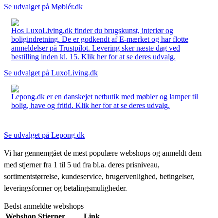
Se udvalget på Møblér.dk
Hos LuxoLiving.dk finder du brugskunst, interiør og
boligindretning. De er godkendt af E-mærket og har flotte
anmeldelser på Trustpilot. Levering sker næste dag ved
bestilling inden kl. 15. Klik her for at se deres udvalg.
Se udvalget på LuxoLiving.dk
Lepong.dk er en danskejet netbutik med møbler og lamper til
bolig, have og fritid. Klik her for at se deres udvalg.
Se udvalget på Lepong.dk
Vi har gennemgået de mest populære webshops og anmeldt dem
med stjerner fra 1 til 5 ud fra bl.a. deres prisniveau,
sortimentstørrelse, kundeservice, brugervenlighed, betingelser,
leveringsformer og betalingsmuligheder.
Bedst anmeldte webshops
Webshop
Stjerner
Link