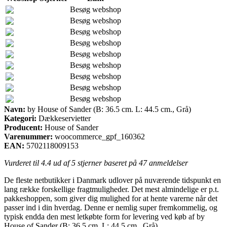
Besøg webshop
Besøg webshop
Besøg webshop
Besøg webshop
Besøg webshop
Besøg webshop
Besøg webshop
Besøg webshop
Besøg webshop
Navn:
by House of Sander (B: 36.5 cm. L: 44.5 cm., Grå)
Kategori:
Dækkeservietter
Producent:
House of Sander
Varenummer:
woocommerce_gpf_160362
EAN:
5702118009153
Vurderet til
4.4
ud af 5 stjerner baseret på
47
anmeldelser
De fleste netbutikker i Danmark udlover på nuværende tidspunkt en
lang række forskellige fragtmuligheder. Det mest almindelige er p.t.
pakkeshoppen, som giver dig mulighed for at hente varerne når det
passer ind i din hverdag. Denne er nemlig super fremkommelig, og
typisk endda den mest letkøbte form for levering ved køb af by
House of Sander (B: 36.5 cm. L: 44.5 cm., Grå).