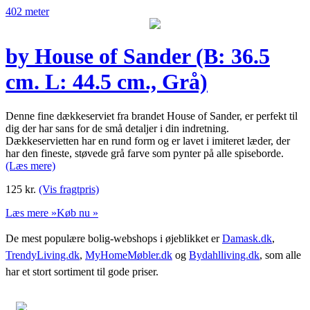
402 meter
by House of Sander (B: 36.5
cm. L: 44.5 cm., Grå)
Denne fine dækkeserviet fra brandet House of Sander, er perfekt til
dig der har sans for de små detaljer i din indretning.
Dækkeservietten har en rund form og er lavet i imiteret læder, der
har den fineste, støvede grå farve som pynter på alle spiseborde.
(Læs mere)
125
kr.
(Vis fragtpris)
Læs mere »
Køb nu »
De mest populære bolig-webshops i øjeblikket er
Damask.dk
,
TrendyLiving.dk
,
MyHomeMøbler.dk
og
Bydahlliving.dk
, som alle
har et stort sortiment til gode priser.