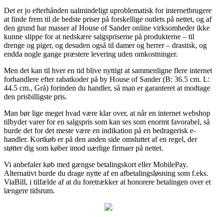
Det er jo efterhånden ualmindeligt uproblematisk for internetbrugere
at finde frem til de bedste priser på forskellige outlets på nettet, og af
den grund har masser af House of Sander online virksomheder ikke
kunne slippe for at nedskære salgspriserne på produkterne – til
drenge og piger, og desuden også til damer og herrer – drastisk, og
endda nogle gange præstere levering uden omkostninger.
Men det kan til hver en tid blive nyttigt at sammenligne flere internet
forhandlere efter rabatkoder på by House of Sander (B: 36.5 cm. L:
44.5 cm., Grå) forinden du handler, så man er garanteret at modtage
den prisbilligste pris.
Man bør lige meget hvad være klar over, at når en internet webshop
tilbyder varer for en salgspris som kan ses som enormt favorabel, så
burde det for det meste være en indikation på en bedragerisk e-
handler. Kortkøb er på den anden side omsluttet af en regel, der
støtter dig som køber imod uærlige firmaer på nettet.
Vi anbefaler køb med gængse betalingskort eller MobilePay.
Alternativt burde du drage nytte af en afbetalingsløsning som f.eks.
ViaBill, i tilfælde af at du foretrækker at honorere betalingen over et
længere tidsrum.