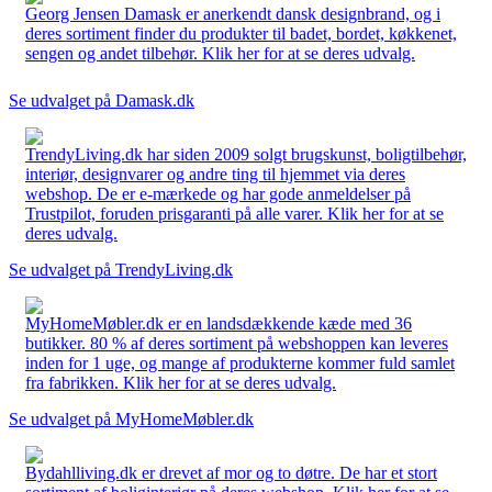
Georg Jensen Damask er anerkendt dansk designbrand, og i
deres sortiment finder du produkter til badet, bordet, køkkenet,
sengen og andet tilbehør. Klik her for at se deres udvalg.
Se udvalget på Damask.dk
TrendyLiving.dk har siden 2009 solgt brugskunst, boligtilbehør,
interiør, designvarer og andre ting til hjemmet via deres
webshop. De er e-mærkede og har gode anmeldelser på
Trustpilot, foruden prisgaranti på alle varer. Klik her for at se
deres udvalg.
Se udvalget på TrendyLiving.dk
MyHomeMøbler.dk er en landsdækkende kæde med 36
butikker. 80 % af deres sortiment på webshoppen kan leveres
inden for 1 uge, og mange af produkterne kommer fuld samlet
fra fabrikken. Klik her for at se deres udvalg.
Se udvalget på MyHomeMøbler.dk
Bydahlliving.dk er drevet af mor og to døtre. De har et stort