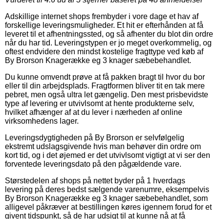
Adskillige internet shops frembyder i vore dage et hav af
forskellige leveringsmuligheder. Et hit er efterhånden at få
leveret til et afhentningssted, og så afhenter du blot din ordre
når du har tid. Leveringstypen er jo meget overkommelig, og
oftest endvidere den mindst kostelige fragttype ved køb af
By Brorson Knagerække eg 3 knager sæbebehandlet.
Du kunne omvendt prøve at få pakken bragt til hvor du bor
eller til din arbejdsplads. Fragtformen bliver tit en tak mere
pebret, men også ultra let gængelig. Den mest prisbevidste
type af levering er utvivlsomt at hente produkterne selv,
hvilket afhænger af at du lever i nærheden af online
virksomhedens lager.
Leveringsdygtigheden på By Brorson er selvfølgelig
ekstremt udslagsgivende hvis man behøver din ordre om
kort tid, og i det øjemed er det utvivlsomt vigtigt at vi ser den
forventede leveringsdato på den pågældende vare.
Størstedelen af shops på nettet byder på 1 hverdags
levering på deres bedst sælgende varenumre, eksempelvis
By Brorson Knagerække eg 3 knager sæbebehandlet, som
alligevel påkræver at bestillingen køres igennem forud for et
givent tidspunkt, så de har udsigt til at kunne nå at få