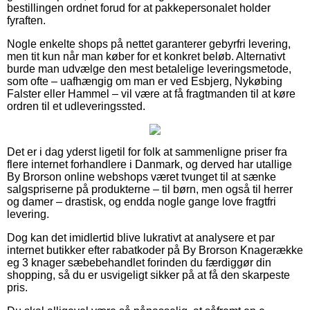
bestillingen ordnet forud for at pakkepersonalet holder
fyraften.
Nogle enkelte shops på nettet garanterer gebyrfri levering,
men tit kun når man køber for et konkret beløb. Alternativt
burde man udvælge den mest betalelige leveringsmetode,
som ofte – uafhængig om man er ved Esbjerg, Nykøbing
Falster eller Hammel – vil være at få fragtmanden til at køre
ordren til et udleveringssted.
Det er i dag yderst ligetil for folk at sammenligne priser fra
flere internet forhandlere i Danmark, og derved har utallige
By Brorson online webshops været tvunget til at sænke
salgspriserne på produkterne – til børn, men også til herrer
og damer – drastisk, og endda nogle gange love fragtfri
levering.
Dog kan det imidlertid blive lukrativt at analysere et par
internet butikker efter rabatkoder på By Brorson Knagerække
eg 3 knager sæbebehandlet forinden du færdiggør din
shopping, så du er usvigeligt sikker på at få den skarpeste
pris.