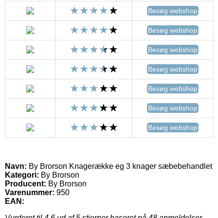
Besøg webshop
Besøg webshop
Besøg webshop
Besøg webshop
Besøg webshop
Besøg webshop
Besøg webshop
Navn:
By Brorson Knagerække eg 3 knager sæbebehandlet
Kategori:
By Brorson
Producent:
By Brorson
Varenummer:
950
EAN:
Vurderet til
4.6
ud af 5 stjerner baseret på
48
anmeldelser