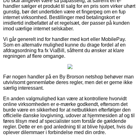
Du skal alligevel være så påpasselig, at såfremt en e-
handler sælger et produkt til salg for en pris som virker uhørt
gunstig, bør det undertiden være et fingerpeg om en fup
internet virksomhed. Bestillinger med betalingskort er
imidlertid indbefattet af et regelsæt, der passer på kunden
imod uærlige internet selskaber.
Vi går generelt ind for handler med kort eller MobilePay.
Som en alternativ mulighed kunne du drage fordel af en
afdragsordning fra fx ViaBill, såfremt du ønsker at klare
regningen af flere omgange.
Før nogen handler på en By Brorson netshop behøver man
utvivlsomt gennemløbe deres regler, men det er gerne ikke
særlig interessant.
En anden valgmulighed kan være at kontrollere hvorvidt
online virksomheden er e-mærke godkendt, eftersom det
burde være en sikkerhed for at netbutikken efterfølger den
officielle danske lovgivning, udover at hjemmesiden af og til
føres tilsyn med af specialister som forstår de gældende
regler. Dette er en god anledning til at blive hjulpet, hvis du
oplever dilemmaer i forbindelse med din ordre.