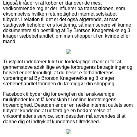
Ligeså tilråder vi at køber er klar over de mest
vedkommende regler der influerer på transaktionen, som
eksempelvis hvilken returrettighed internet selskabet
tilbyder. I relation til det er det også afgørende, at man
stadigvæk beholder ens kvittering, så man senere vil kunne
dokumentere sin bestilling af By Brorson Knagerække eg 3
knager sæbebehandlet, om man shopper til en kvinde eller
mand.
Trustpilot indebærer fuldt ud fordelagtige chancer for at
gennemstøve adskillige øvrige forbrugeres betragtninger og
herved er det fornuftigt, at du beser e-forhandlerens
vurderinger af By Brorson Knagerække eg 3 knager
sæbebehandlet forinden du færdiggør din shopping.
Facebook tilbyder dig for øvrigt en del ønskværdige
muligheder for at få kendskab til online forretningens
troværdighed. Desuden er der en række internet outlets som
tilbyder kunderne at udfærdige en bedømmelse af
virksomhedens service, som desuden må anvendes til at
danne dig et indtryk af kundernes tilfredshed.