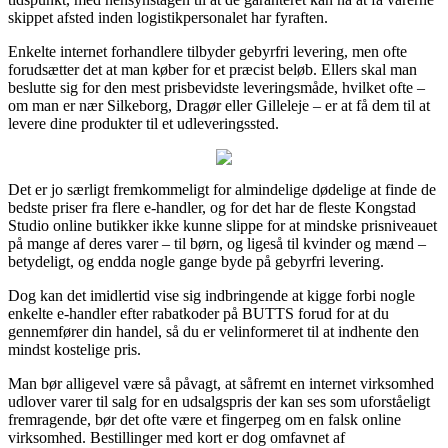
skippet afsted inden logistikpersonalet har fyraften.
Enkelte internet forhandlere tilbyder gebyrfri levering, men ofte
forudsætter det at man køber for et præcist beløb. Ellers skal man
beslutte sig for den mest prisbevidste leveringsmåde, hvilket ofte –
om man er nær Silkeborg, Dragør eller Gilleleje – er at få dem til at
levere dine produkter til et udleveringssted.
Det er jo særligt fremkommeligt for almindelige dødelige at finde de
bedste priser fra flere e-handler, og for det har de fleste Kongstad
Studio online butikker ikke kunne slippe for at mindske prisniveauet
på mange af deres varer – til børn, og ligeså til kvinder og mænd –
betydeligt, og endda nogle gange byde på gebyrfri levering.
Dog kan det imidlertid vise sig indbringende at kigge forbi nogle
enkelte e-handler efter rabatkoder på BUTTS forud for at du
gennemfører din handel, så du er velinformeret til at indhente den
mindst kostelige pris.
Man bør alligevel være så påvagt, at såfremt en internet virksomhed
udlover varer til salg for en udsalgspris der kan ses som uforståeligt
fremragende, bør det ofte være et fingerpeg om en falsk online
virksomhed. Bestillinger med kort er dog omfavnet af