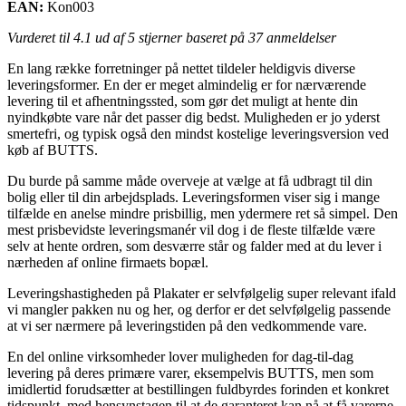
EAN:
Kon003
Vurderet til
4.1
ud af 5 stjerner baseret på
37
anmeldelser
En lang række forretninger på nettet tildeler heldigvis diverse
leveringsformer. En der er meget almindelig er for nærværende
levering til et afhentningssted, som gør det muligt at hente din
nyindkøbte vare når det passer dig bedst. Muligheden er jo yderst
smertefri, og typisk også den mindst kostelige leveringsversion ved
køb af BUTTS.
Du burde på samme måde overveje at vælge at få udbragt til din
bolig eller til din arbejdsplads. Leveringsformen viser sig i mange
tilfælde en anelse mindre prisbillig, men ydermere ret så simpel. Den
mest prisbevidste leveringsmanér vil dog i de fleste tilfælde være
selv at hente ordren, som desværre står og falder med at du lever i
nærheden af online firmaets bopæl.
Leveringshastigheden på Plakater er selvfølgelig super relevant ifald
vi mangler pakken nu og her, og derfor er det selvfølgelig passende
at vi ser nærmere på leveringstiden på den vedkommende vare.
En del online virksomheder lover muligheden for dag-til-dag
levering på deres primære varer, eksempelvis BUTTS, men som
imidlertid forudsætter at bestillingen fuldbyrdes forinden et konkret
tidspunkt, med hensynstagen til at de garanteret kan nå at få varerne