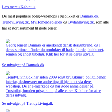
Læs mere »
Køb nu »
De mest populære bolig-webshops i øjeblikket er
Damask.dk
,
TrendyLiving.dk
,
MyHomeMøbler.dk
og
Bydahlliving.dk
, som alle
har et stort sortiment til gode priser.
Georg Jensen Damask er anerkendt dansk designbrand, og i
deres sortiment finder du produkter til badet, bordet, køkkenet,
sengen og andet tilbehør. Klik her for at se deres udvalg.
Se udvalget på Damask.dk
TrendyLiving.dk har siden 2009 solgt brugskunst, boligtilbehør,
interiør, designvarer og andre ting til hjemmet via deres
webshop. De er e-mærkede og har gode anmeldelser på
Trustpilot, foruden prisgaranti på alle varer. Klik her for at se
deres udvalg.
Se udvalget på TrendyLiving.dk