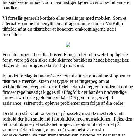
Indsigelsesordningen, som begunstiger køber overfor svindlende e-
handler.
Vi foreslår generelt kortkøb eller betalinger med mobilen. Som et
alternativ kunne du benytte en afdragsordning som fx ViaBill, i
tilfælde af at du tilstræber at honorere omkostningerne ude i
fremtiden.
Forinden nogen bestiller hos en Kongstad Studio webshop bør de
for at være på den sikre side skimme butikkens handelsbetingelser,
dog er det naturligvis ikke særlig morsomt.
Et andet forslag kunne måske være at efterse om online shoppen er
tilsluttet e-mærket, siden det typisk er et fingerpeg om at
webbutikken accepterer de officielle danske regler, foruden at online
firmaet regelmæssigt kigges til af fagfolk der har den nødvendige
knowhow om de gældende vilkår. Det giver dig genvej til
assistance, såfremt du oplever problemer som følge af din ordre.
Dertil foreslår vi at køberen er påpasselig med de mest relevante
forhold der kan spille ind i forbindelse med transaktionen, f.eks. den
returpolitik internet selskabet bruger. I relation til det er det på
samme måde relevant, at man når som helst sikrer sin
ordrekvittering, så man fremadrettet kan bevidne sin bestilling af