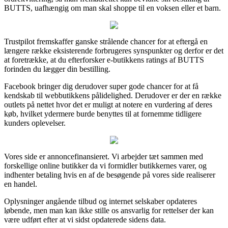
BUTTS, uafhængig om man skal shoppe til en voksen eller et barn.
Trustpilot fremskaffer ganske strålende chancer for at eftergå en
længere række eksisterende forbrugeres synspunkter og derfor er det
at foretrække, at du efterforsker e-butikkens ratings af BUTTS
forinden du lægger din bestilling.
Facebook bringer dig derudover super gode chancer for at få
kendskab til webbutikkens pålidelighed. Derudover er der en række
outlets på nettet hvor det er muligt at notere en vurdering af deres
køb, hvilket ydermere burde benyttes til at fornemme tidligere
kunders oplevelser.
Vores side er annoncefinansieret. Vi arbejder tæt sammen med
forskellige online butikker da vi formidler butikkernes varer, og
indhenter betaling hvis en af de besøgende på vores side realiserer
en handel.
Oplysninger angående tilbud og internet selskaber opdateres
løbende, men man kan ikke stille os ansvarlig for rettelser der kan
være udført efter at vi sidst opdaterede sidens data.