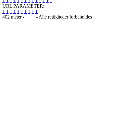
1
1
1
1
1
1
1
1
1
1
1
1
1
1
URL PARAMETER:
1
1
1
1
1
1
1
1
1
1
402 meter -
Blog
- Alle rettigheder forbeholdes