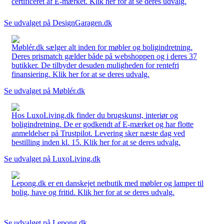
certificeret af E-mærket. Klik her for at se deres udvalg.
Se udvalget på DesignGaragen.dk
Møblér.dk sælger alt inden for møbler og boligindretning.
Deres prismatch gælder både på webshoppen og i deres 37
butikker. De tilbyder desuden muligheden for rentefri
finansiering. Klik her for at se deres udvalg.
Se udvalget på Møblér.dk
Hos LuxoLiving.dk finder du brugskunst, interiør og
boligindretning. De er godkendt af E-mærket og har flotte
anmeldelser på Trustpilot. Levering sker næste dag ved
bestilling inden kl. 15. Klik her for at se deres udvalg.
Se udvalget på LuxoLiving.dk
Lepong.dk er en danskejet netbutik med møbler og lamper til
bolig, have og fritid. Klik her for at se deres udvalg.
Se udvalget på Lepong.dk