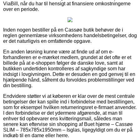
ViaBill, når du har til hensigt at finansiere omkostningerne
over en periode.
Inden nogen bestiller på en Cassøe butik behøver de i
reglen gennemlæse virksomhedens handelsbetingelser, dog
er det naturligvis en omfattende opgave.
En anden løsning kunne være at finde ud af om e-
forhandleren er e-mærket medlem, grundet at det ofte er et
billede på at e-shoppen følger de danske love, samt at
butikken undertiden kontrolleres af sagkyndige som har
indsigt i lovgivningen. Dette er desuden en god genvej til en
hjælpende hånd, såfremt du forvoldes problemstillinger ved
din bestilling.
Endvidere støtter vi at køberen er klar over de mest centrale
betingelser der kan spille ind i forbindelse med bestillingen,
som for eksempel hvilken returneringsret e-firmaet anvender.
I den forbindelse er det ydermere afgørende, at man til
enhver tid opbevarer ens kvitteringsmail, således man
senere kan eftervise sin shopping af Buet hjørne – Cassøe
SLIM – 785x785x1950mm – Isglas, ligegyldigt om du er på
indkøb til en dame eller herre.