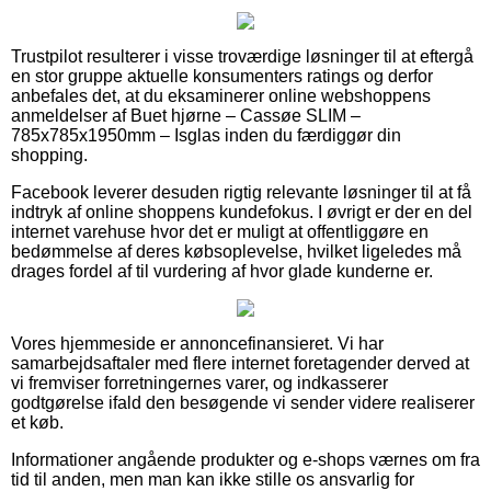
Trustpilot resulterer i visse troværdige løsninger til at eftergå
en stor gruppe aktuelle konsumenters ratings og derfor
anbefales det, at du eksaminerer online webshoppens
anmeldelser af Buet hjørne – Cassøe SLIM –
785x785x1950mm – Isglas inden du færdiggør din
shopping.
Facebook leverer desuden rigtig relevante løsninger til at få
indtryk af online shoppens kundefokus. I øvrigt er der en del
internet varehuse hvor det er muligt at offentliggøre en
bedømmelse af deres købsoplevelse, hvilket ligeledes må
drages fordel af til vurdering af hvor glade kunderne er.
Vores hjemmeside er annoncefinansieret. Vi har
samarbejdsaftaler med flere internet foretagender derved at
vi fremviser forretningernes varer, og indkasserer
godtgørelse ifald den besøgende vi sender videre realiserer
et køb.
Informationer angående produkter og e-shops værnes om fra
tid til anden, men man kan ikke stille os ansvarlig for