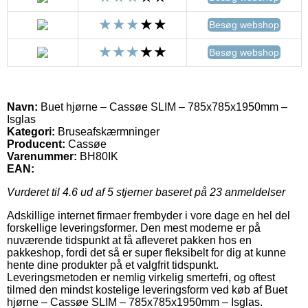
Besøg webshop
Besøg webshop
Navn:
Buet hjørne – Cassøe SLIM – 785x785x1950mm –
Isglas
Kategori:
Bruseafskærmninger
Producent:
Cassøe
Varenummer:
BH80IK
EAN:
Vurderet til
4.6
ud af 5 stjerner baseret på
23
anmeldelser
Adskillige internet firmaer frembyder i vore dage en hel del
forskellige leveringsformer. Den mest moderne er på
nuværende tidspunkt at få afleveret pakken hos en
pakkeshop, fordi det så er super fleksibelt for dig at kunne
hente dine produkter på et valgfrit tidspunkt.
Leveringsmetoden er nemlig virkelig smertefri, og oftest
tilmed den mindst kostelige leveringsform ved køb af Buet
hjørne – Cassøe SLIM – 785x785x1950mm – Isglas.