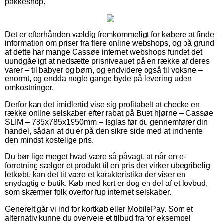
pakkeshop.
Det er efterhånden vældig fremkommeligt for købere at finde
information om priser fra flere online webshops, og på grund
af dette har mange Cassøe internet webshops fundet det
uundgåeligt at nedsætte prisniveauet på en række af deres
varer – til babyer og børn, og endvidere også til voksne –
enormt, og endda nogle gange byde på levering uden
omkostninger.
Derfor kan det imidlertid vise sig profitabelt at checke en
række online selskaber efter rabat på Buet hjørne – Cassøe
SLIM – 785x785x1950mm – Isglas før du gennemfører din
handel, sådan at du er på den sikre side med at indhente
den mindst kostelige pris.
Du bør lige meget hvad være så påvagt, at når en e-
forretning sælger et produkt til en pris der virker ubegribelig
letkøbt, kan det tit være et karakteristika der viser en
snydagtig e-butik. Køb med kort er dog en del af et lovbud,
som skærmer folk overfor fup internet selskaber.
Generelt går vi ind for kortkøb eller MobilePay. Som et
alternativ kunne du overveje et tilbud fra for eksempel