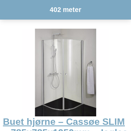
402 meter
Buet hjørne – Cassøe SLIM