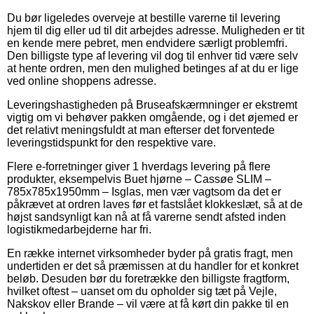
Du bør ligeledes overveje at bestille varerne til levering
hjem til dig eller ud til dit arbejdes adresse. Muligheden er tit
en kende mere pebret, men endvidere særligt problemfri.
Den billigste type af levering vil dog til enhver tid være selv
at hente ordren, men den mulighed betinges af at du er lige
ved online shoppens adresse.
Leveringshastigheden på Bruseafskærmninger er ekstremt
vigtig om vi behøver pakken omgående, og i det øjemed er
det relativt meningsfuldt at man efterser det forventede
leveringstidspunkt for den respektive vare.
Flere e-forretninger giver 1 hverdags levering på flere
produkter, eksempelvis Buet hjørne – Cassøe SLIM –
785x785x1950mm – Isglas, men vær vagtsom da det er
påkrævet at ordren laves før et fastslået klokkeslæt, så at de
højst sandsynligt kan nå at få varerne sendt afsted inden
logistikmedarbejderne har fri.
En række internet virksomheder byder på gratis fragt, men
undertiden er det så præmissen at du handler for et konkret
beløb. Desuden bør du foretrække den billigste fragtform,
hvilket oftest – uanset om du opholder sig tæt på Vejle,
Nakskov eller Brande – vil være at få kørt din pakke til en