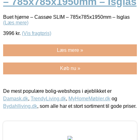
– 785x785x1950mm – Isglas
Buet hjørne – Cassøe SLIM – 785x785x1950mm – Isglas
(Læs mere)
3996
kr.
(Vis fragtpris)
Læs mere »
Køb nu »
De mest populære bolig-webshops i øjeblikket er
Damask.dk
,
TrendyLiving.dk
,
MyHomeMøbler.dk
og
Bydahlliving.dk
, som alle har et stort sortiment til gode priser.