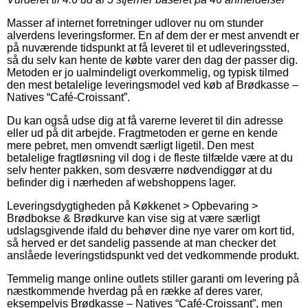
Masser af internet forretninger udlover nu om stunder
alverdens leveringsformer. En af dem der er mest anvendt er
på nuværende tidspunkt at få leveret til et udleveringssted,
så du selv kan hente de købte varer den dag der passer dig.
Metoden er jo ualmindeligt overkommelig, og typisk tilmed
den mest betalelige leveringsmodel ved køb af Brødkasse –
Natives “Café-Croissant”.
Du kan også udse dig at få varerne leveret til din adresse
eller ud på dit arbejde. Fragtmetoden er gerne en kende
mere pebret, men omvendt særligt ligetil. Den mest
betalelige fragtløsning vil dog i de fleste tilfælde være at du
selv henter pakken, som desværre nødvendiggør at du
befinder dig i nærheden af webshoppens lager.
Leveringsdygtigheden på Køkkenet > Opbevaring >
Brødbokse & Brødkurve kan vise sig at være særligt
udslagsgivende ifald du behøver dine nye varer om kort tid,
så herved er det sandelig passende at man checker det
anslåede leveringstidspunkt ved det vedkommende produkt.
Temmelig mange online outlets stiller garanti om levering på
næstkommende hverdag på en række af deres varer,
eksempelvis Brødkasse – Natives “Café-Croissant”, men