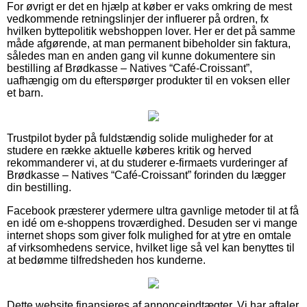
For øvrigt er det en hjælp at køber er vaks omkring de mest
vedkommende retningslinjer der influerer på ordren, fx
hvilken byttepolitik webshoppen lover. Her er det på samme
måde afgørende, at man permanent bibeholder sin faktura,
således man en anden gang vil kunne dokumentere sin
bestilling af Brødkasse – Natives “Café-Croissant”,
uafhængig om du efterspørger produkter til en voksen eller
et barn.
Trustpilot byder på fuldstændig solide muligheder for at
studere en række aktuelle køberes kritik og herved
rekommanderer vi, at du studerer e-firmaets vurderinger af
Brødkasse – Natives “Café-Croissant” forinden du lægger
din bestilling.
Facebook præsterer ydermere ultra gavnlige metoder til at få
en idé om e-shoppens troværdighed. Desuden ser vi mange
internet shops som giver folk mulighed for at ytre en omtale
af virksomhedens service, hvilket lige så vel kan benyttes til
at bedømme tilfredsheden hos kunderne.
Dette website finansieres af annonceindtægter. Vi har aftaler