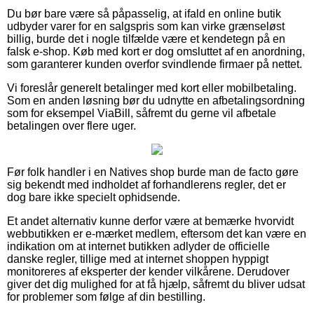
Du bør bare være så påpasselig, at ifald en online butik
udbyder varer for en salgspris som kan virke grænseløst
billig, burde det i nogle tilfælde være et kendetegn på en
falsk e-shop. Køb med kort er dog omsluttet af en anordning,
som garanterer kunden overfor svindlende firmaer på nettet.
Vi foreslår generelt betalinger med kort eller mobilbetaling.
Som en anden løsning bør du udnytte en afbetalingsordning
som for eksempel ViaBill, såfremt du gerne vil afbetale
betalingen over flere uger.
Før folk handler i en Natives shop burde man de facto gøre
sig bekendt med indholdet af forhandlerens regler, det er
dog bare ikke specielt ophidsende.
Et andet alternativ kunne derfor være at bemærke hvorvidt
webbutikken er e-mærket medlem, eftersom det kan være en
indikation om at internet butikken adlyder de officielle
danske regler, tillige med at internet shoppen hyppigt
monitoreres af eksperter der kender vilkårene. Derudover
giver det dig mulighed for at få hjælp, såfremt du bliver udsat
for problemer som følge af din bestilling.