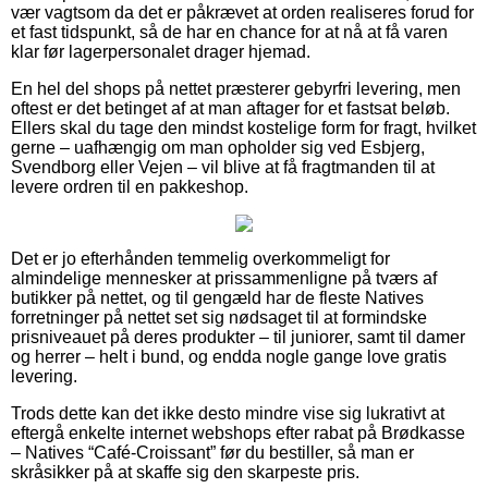
vær vagtsom da det er påkrævet at orden realiseres forud for
et fast tidspunkt, så de har en chance for at nå at få varen
klar før lagerpersonalet drager hjemad.
En hel del shops på nettet præsterer gebyrfri levering, men
oftest er det betinget af at man aftager for et fastsat beløb.
Ellers skal du tage den mindst kostelige form for fragt, hvilket
gerne – uafhængig om man opholder sig ved Esbjerg,
Svendborg eller Vejen – vil blive at få fragtmanden til at
levere ordren til en pakkeshop.
Det er jo efterhånden temmelig overkommeligt for
almindelige mennesker at prissammenligne på tværs af
butikker på nettet, og til gengæld har de fleste Natives
forretninger på nettet set sig nødsaget til at formindske
prisniveauet på deres produkter – til juniorer, samt til damer
og herrer – helt i bund, og endda nogle gange love gratis
levering.
Trods dette kan det ikke desto mindre vise sig lukrativt at
eftergå enkelte internet webshops efter rabat på Brødkasse
– Natives “Café-Croissant” før du bestiller, så man er
skråsikker på at skaffe sig den skarpeste pris.