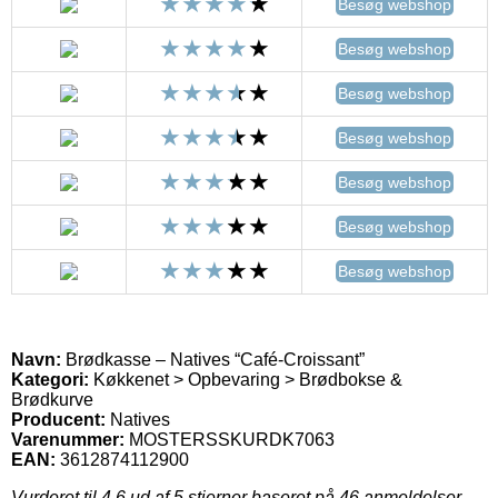
Besøg webshop
Besøg webshop
Besøg webshop
Besøg webshop
Besøg webshop
Besøg webshop
Besøg webshop
Navn:
Brødkasse – Natives “Café-Croissant”
Kategori:
Køkkenet > Opbevaring > Brødbokse &
Brødkurve
Producent:
Natives
Varenummer:
MOSTERSSKURDK7063
EAN:
3612874112900
Vurderet til
4.6
ud af 5 stjerner baseret på
46
anmeldelser