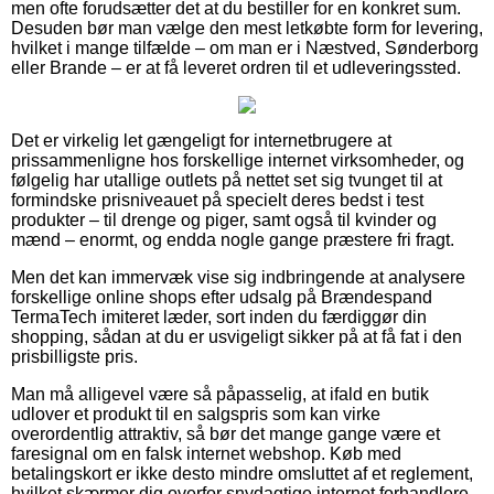
men ofte forudsætter det at du bestiller for en konkret sum.
Desuden bør man vælge den mest letkøbte form for levering,
hvilket i mange tilfælde – om man er i Næstved, Sønderborg
eller Brande – er at få leveret ordren til et udleveringssted.
Det er virkelig let gængeligt for internetbrugere at
prissammenligne hos forskellige internet virksomheder, og
følgelig har utallige outlets på nettet set sig tvunget til at
formindske prisniveauet på specielt deres bedst i test
produkter – til drenge og piger, samt også til kvinder og
mænd – enormt, og endda nogle gange præstere fri fragt.
Men det kan immervæk vise sig indbringende at analysere
forskellige online shops efter udsalg på Brændespand
TermaTech imiteret læder, sort inden du færdiggør din
shopping, sådan at du er usvigeligt sikker på at få fat i den
prisbilligste pris.
Man må alligevel være så påpasselig, at ifald en butik
udlover et produkt til en salgspris som kan virke
overordentlig attraktiv, så bør det mange gange være et
faresignal om en falsk internet webshop. Køb med
betalingskort er ikke desto mindre omsluttet af et reglement,
hvilket skærmer dig overfor snydagtige internet forhandlere.