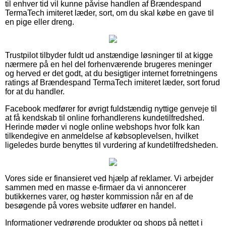
til enhver tid vil kunne påvise handlen af Brændespand
TermaTech imiteret læder, sort, om du skal købe en gave til
en pige eller dreng.
Trustpilot tilbyder fuldt ud anstændige løsninger til at kigge
nærmere på en hel del forhenværende brugeres meninger
og herved er det godt, at du besigtiger internet forretningens
ratings af Brændespand TermaTech imiteret læder, sort forud
for at du handler.
Facebook medfører for øvrigt fuldstændig nyttige genveje til
at få kendskab til online forhandlerens kundetilfredshed.
Herinde møder vi nogle online webshops hvor folk kan
tilkendegive en anmeldelse af købsoplevelsen, hvilket
ligeledes burde benyttes til vurdering af kundetilfredsheden.
Vores side er finansieret ved hjælp af reklamer. Vi arbejder
sammen med en masse e-firmaer da vi annoncerer
butikkernes varer, og høster kommission når en af de
besøgende på vores website udfører en handel.
Informationer vedrørende produkter og shops på nettet i