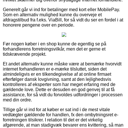
Generelt går vi ind for betalinger med kort eller MobilePay.
Som en alternativ mulighed kunne du overveje et
afdragstilbud fra f.eks. ViaBill, for så vidt du ser en fordel i at
honorere pengene over en periode.
Før nogen køber i en shop kunne de egentlig se på
forhandlerens forretningsvilkår, men det er gerne et
tidskrævende projekt.
Et andet alternativ kunne måske være at bemærke hvorvidt
internet forhandleren er e-mærke tilsluttet, siden det
almindeligvis er en tilkendegivelse af at online firmaet
efterfølger dansk lovgivning, samt at den lejlighedsvis
kontrolleres af eksperter som har meget erfaring med de
gældende love. Dette er desuden en god genvej til at få
assistance, for så vidt du forvoldes udfordringer i processen
med din ordre.
Tillige går vi ind for at køber er sat ind i de mest vitale
vedtægter gældende for handlen, fx den ombytningsret e-
forretningen tilsikrer. I relation til det er det virkelig
afgørende, at man stadigvæk bevarer ens kvittering, så man