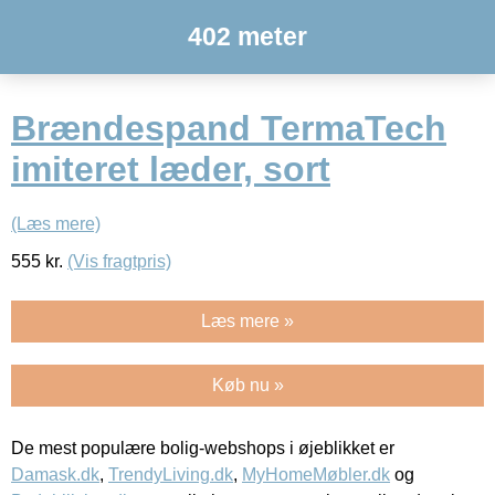
402 meter
Brændespand TermaTech
imiteret læder, sort
(Læs mere)
555
kr.
(Vis fragtpris)
Læs mere »
Køb nu »
De mest populære bolig-webshops i øjeblikket er
Damask.dk
,
TrendyLiving.dk
,
MyHomeMøbler.dk
og