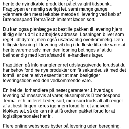
hente de nyindkøbte produkter på et valgfrit tidspunkt.
Fragttypen er nemlig særligt let, samt mange gange
ydermere den mest letkøbte metode til levering ved køb af
Brændespand TermaTech imiteret læder, sort.
Du kan også planlægge at bestille pakken til levering hjem
til dig eller ud til dit arbejdes adresse. Løsningen bliver som
regel lidt dyrere, men også usædvanlig overkommelig. Den
billigste løsning til levering vil dog i de fleste tilfælde være at
hente varerne selv, men den løsning betinges af at du
befinder dig med kort afstand til e-handlens lager.
Fragttiden på Info mangler er ret udslagsgivende forudsat du
har behov for dine nye produkter om få sekunder, så med det
formål er det relativt essentielt at man besigtiger
leveringstiden ved den vedkommende vare.
En hel del forhandlere på nettet garanterer 1 hverdags
levering på massevis af varer, eksempelvis Brændespand
TermaTech imiteret læder, sort, men som trods alt afhænger
af at bestillingen køres igennem forud for et angivent
klokkeslæt, så de kan nå at få ordren pakket forud for at
logistikpersonalet har fri.
Flere online webshops byder på levering uden beregning,