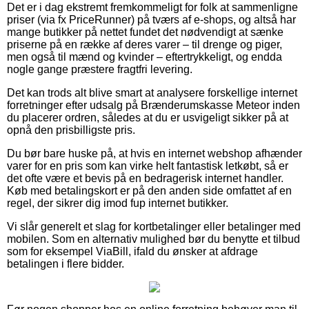
Det er i dag ekstremt fremkommeligt for folk at sammenligne
priser (via fx PriceRunner) på tværs af e-shops, og altså har
mange butikker på nettet fundet det nødvendigt at sænke
priserne på en række af deres varer – til drenge og piger,
men også til mænd og kvinder – eftertrykkeligt, og endda
nogle gange præstere fragtfri levering.
Det kan trods alt blive smart at analysere forskellige internet
forretninger efter udsalg på Brænderumskasse Meteor inden
du placerer ordren, således at du er usvigeligt sikker på at
opnå den prisbilligste pris.
Du bør bare huske på, at hvis en internet webshop afhænder
varer for en pris som kan virke helt fantastisk letkøbt, så er
det ofte være et bevis på en bedragerisk internet handler.
Køb med betalingskort er på den anden side omfattet af en
regel, der sikrer dig imod fup internet butikker.
Vi slår generelt et slag for kortbetalinger eller betalinger med
mobilen. Som en alternativ mulighed bør du benytte et tilbud
som for eksempel ViaBill, ifald du ønsker at afdrage
betalingen i flere bidder.