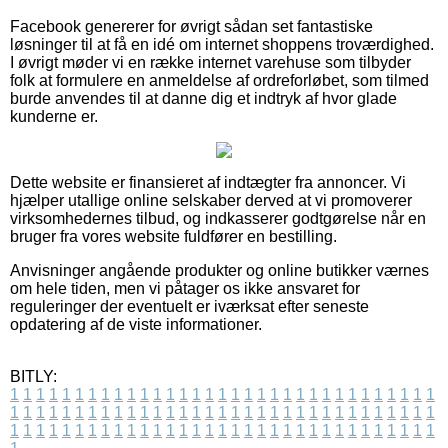
Facebook genererer for øvrigt sådan set fantastiske
løsninger til at få en idé om internet shoppens troværdighed.
I øvrigt møder vi en række internet varehuse som tilbyder
folk at formulere en anmeldelse af ordreforløbet, som tilmed
burde anvendes til at danne dig et indtryk af hvor glade
kunderne er.
Dette website er finansieret af indtægter fra annoncer. Vi
hjælper utallige online selskaber derved at vi promoverer
virksomhedernes tilbud, og indkasserer godtgørelse når en
bruger fra vores website fuldfører en bestilling.
Anvisninger angående produkter og online butikker værnes
om hele tiden, men vi påtager os ikke ansvaret for
reguleringer der eventuelt er iværksat efter seneste
opdatering af de viste informationer.
BITLY:
1
1
1
1
1
1
1
1
1
1
1
1
1
1
1
1
1
1
1
1
1
1
1
1
1
1
1
1
1
1
1
1
1
1
1
1
1
1
1
1
1
1
1
1
1
1
1
1
1
1
1
1
1
1
1
1
1
1
1
1
1
1
1
1
1
1
1
1
1
1
1
1
1
1
1
1
1
1
1
1
1
1
1
1
1
1
1
1
1
1
1
1
1
1
1
1
1
1
1