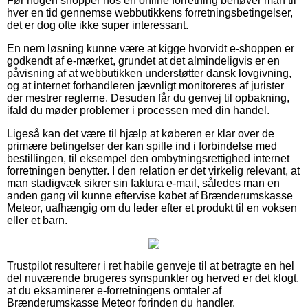
Før nogen shopper hos en online forretning behøver man til
hver en tid gennemse webbutikkens forretningsbetingelser,
det er dog ofte ikke super interessant.
En nem løsning kunne være at kigge hvorvidt e-shoppen er
godkendt af e-mærket, grundet at det almindeligvis er en
påvisning af at webbutikken understøtter dansk lovgivning,
og at internet forhandleren jævnligt monitoreres af jurister
der mestrer reglerne. Desuden får du genvej til opbakning,
ifald du møder problemer i processen med din handel.
Ligeså kan det være til hjælp at køberen er klar over de
primære betingelser der kan spille ind i forbindelse med
bestillingen, til eksempel den ombytningsrettighed internet
forretningen benytter. I den relation er det virkelig relevant, at
man stadigvæk sikrer sin faktura e-mail, således man en
anden gang vil kunne eftervise købet af Brænderumskasse
Meteor, uafhængig om du leder efter et produkt til en voksen
eller et barn.
Trustpilot resulterer i ret habile genveje til at betragte en hel
del nuværende brugeres synspunkter og herved er det klogt,
at du eksaminerer e-forretningens omtaler af
Brænderumskasse Meteor forinden du handler.