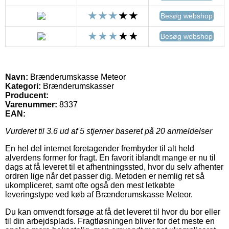
Besøg webshop
Besøg webshop
Navn:
Brænderumskasse Meteor
Kategori:
Brænderumskasser
Producent:
Varenummer:
8337
EAN:
Vurderet til
3.6
ud af 5 stjerner baseret på
20
anmeldelser
En hel del internet foretagender frembyder til alt held
alverdens former for fragt. En favorit iblandt mange er nu til
dags at få leveret til et afhentningssted, hvor du selv afhenter
ordren lige når det passer dig. Metoden er nemlig ret så
ukompliceret, samt ofte også den mest letkøbte
leveringstype ved køb af Brænderumskasse Meteor.
Du kan omvendt forsøge at få det leveret til hvor du bor eller
til din arbejdsplads. Fragtløsningen bliver for det meste en