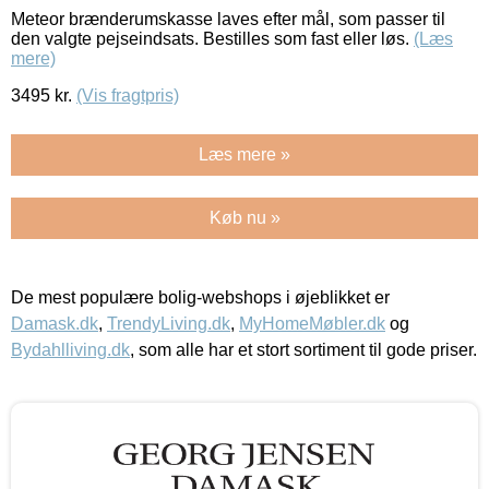
Meteor brænderumskasse laves efter mål, som passer til
den valgte pejseindsats. Bestilles som fast eller løs.
(Læs
mere)
3495
kr.
(Vis fragtpris)
Læs mere »
Køb nu »
De mest populære bolig-webshops i øjeblikket er
Damask.dk
,
TrendyLiving.dk
,
MyHomeMøbler.dk
og
Bydahlliving.dk
, som alle har et stort sortiment til gode priser.