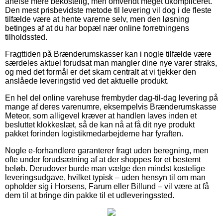
anelse mere bekostelig, men omvendt meget ukompliceret.
Den mest prisbevidste metode til levering vil dog i de fleste
tilfælde være at hente varerne selv, men den løsning
betinges af at du har bopæl nær online forretningens
tilholdssted.
Fragttiden på Brænderumskasser kan i nogle tilfælde være
særdeles aktuel forudsat man mangler dine nye varer straks,
og med det formål er det skam centralt at vi tjekker den
anslåede leveringstid ved det aktuelle produkt.
En hel del online varehuse frembyder dag-til-dag levering på
mange af deres varenumre, eksempelvis Brænderumskasse
Meteor, som alligevel kræver at handlen laves inden et
besluttet klokkeslæt, så de kan nå at få dit nye produkt
pakket forinden logistikmedarbejderne har fyraften.
Nogle e-forhandlere garanterer fragt uden beregning, men
ofte under forudsætning af at der shoppes for et bestemt
beløb. Derudover burde man vælge den mindst kostelige
leveringsudgave, hvilket typisk – uden hensyn til om man
opholder sig i Horsens, Farum eller Billund – vil være at få
dem til at bringe din pakke til et udleveringssted.