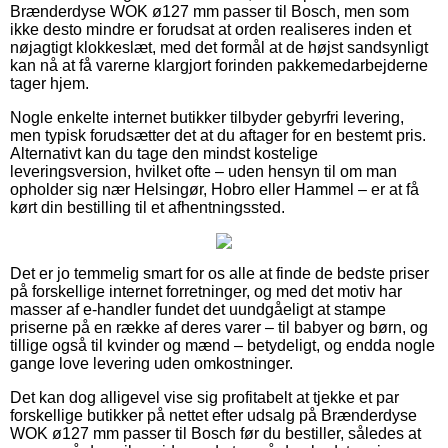
Brænderdyse WOK ø127 mm passer til Bosch, men som
ikke desto mindre er forudsat at orden realiseres inden et
nøjagtigt klokkeslæt, med det formål at de højst sandsynligt
kan nå at få varerne klargjort forinden pakkemedarbejderne
tager hjem.
Nogle enkelte internet butikker tilbyder gebyrfri levering,
men typisk forudsætter det at du aftager for en bestemt pris.
Alternativt kan du tage den mindst kostelige
leveringsversion, hvilket ofte – uden hensyn til om man
opholder sig nær Helsingør, Hobro eller Hammel – er at få
kørt din bestilling til et afhentningssted.
Det er jo temmelig smart for os alle at finde de bedste priser
på forskellige internet forretninger, og med det motiv har
masser af e-handler fundet det uundgåeligt at stampe
priserne på en række af deres varer – til babyer og børn, og
tillige også til kvinder og mænd – betydeligt, og endda nogle
gange love levering uden omkostninger.
Det kan dog alligevel vise sig profitabelt at tjekke et par
forskellige butikker på nettet efter udsalg på Brænderdyse
WOK ø127 mm passer til Bosch før du bestiller, således at