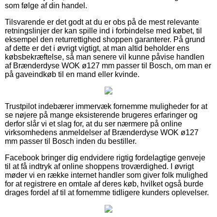
som følge af din handel.
Tilsvarende er det godt at du er obs på de mest relevante
retningslinjer der kan spille ind i forbindelse med købet, til
eksempel den returrettighed shoppen garanterer. På grund
af dette er det i øvrigt vigtigt, at man altid beholder ens
købsbekræftelse, så man senere vil kunne påvise handlen
af Brænderdyse WOK ø127 mm passer til Bosch, om man er
på gaveindkøb til en mand eller kvinde.
Trustpilot indebærer immervæk fornemme muligheder for at
se nøjere på mange eksisterende brugeres erfaringer og
derfor slår vi et slag for, at du ser nærmere på online
virksomhedens anmeldelser af Brænderdyse WOK ø127
mm passer til Bosch inden du bestiller.
Facebook bringer dig endvidere rigtig fordelagtige genveje
til at få indtryk af online shoppens troværdighed. I øvrigt
møder vi en række internet handler som giver folk mulighed
for at registrere en omtale af deres køb, hvilket også burde
drages fordel af til at fornemme tidligere kunders oplevelser.