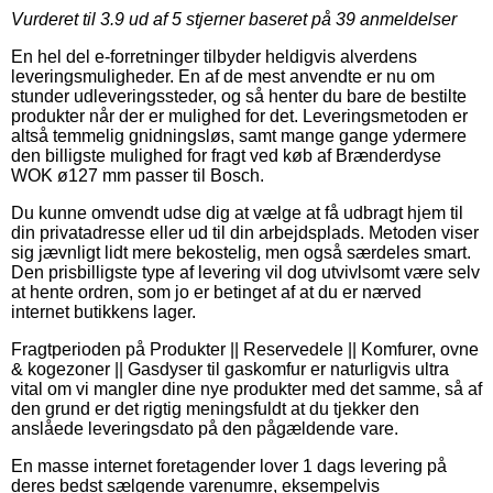
Vurderet til
3.9
ud af 5 stjerner baseret på
39
anmeldelser
En hel del e-forretninger tilbyder heldigvis alverdens
leveringsmuligheder. En af de mest anvendte er nu om
stunder udleveringssteder, og så henter du bare de bestilte
produkter når der er mulighed for det. Leveringsmetoden er
altså temmelig gnidningsløs, samt mange gange ydermere
den billigste mulighed for fragt ved køb af Brænderdyse
WOK ø127 mm passer til Bosch.
Du kunne omvendt udse dig at vælge at få udbragt hjem til
din privatadresse eller ud til din arbejdsplads. Metoden viser
sig jævnligt lidt mere bekostelig, men også særdeles smart.
Den prisbilligste type af levering vil dog utvivlsomt være selv
at hente ordren, som jo er betinget af at du er nærved
internet butikkens lager.
Fragtperioden på Produkter || Reservedele || Komfurer, ovne
& kogezoner || Gasdyser til gaskomfur er naturligvis ultra
vital om vi mangler dine nye produkter med det samme, så af
den grund er det rigtig meningsfuldt at du tjekker den
anslåede leveringsdato på den pågældende vare.
En masse internet foretagender lover 1 dags levering på
deres bedst sælgende varenumre, eksempelvis