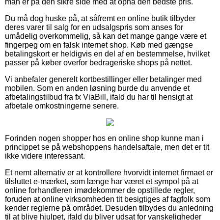
man er på den sikre side med at opnå den bedste pris.
Du må dog huske på, at såfremt en online butik tilbyder
deres varer til salg for en udsalgspris som anses for
umådelig overkommelig, så kan det mange gange være et
fingerpeg om en falsk internet shop. Køb med gængse
betalingskort er heldigvis en del af en bestemmelse, hvilket
passer på køber overfor bedrageriske shops på nettet.
Vi anbefaler generelt kortbestillinger eller betalinger med
mobilen. Som en anden løsning burde du anvende et
afbetalingstilbud fra fx ViaBill, ifald du har til hensigt at
afbetale omkostningerne senere.
Forinden nogen shopper hos en online shop kunne man i
princippet se på webshoppens handelsaftale, men det er tit
ikke videre interessant.
Et nemt alternativ er at kontrollere hvorvidt internet firmaet er
tilsluttet e-mærket, som længe har været et sympol på at
online forhandleren imødekommer de opstillede regler,
foruden at online virksomheden tit besigtiges af fagfolk som
kender reglerne på området. Desuden tilbydes du anledning
til at blive hjulpet, ifald du bliver udsat for vanskeligheder