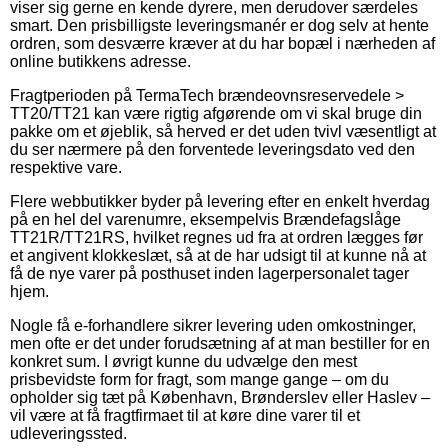
viser sig gerne en kende dyrere, men derudover særdeles
smart. Den prisbilligste leveringsmanér er dog selv at hente
ordren, som desværre kræver at du har bopæl i nærheden af
online butikkens adresse.
Fragtperioden på TermaTech brændeovnsreservedele >
TT20/TT21 kan være rigtig afgørende om vi skal bruge din
pakke om et øjeblik, så herved er det uden tvivl væsentligt at
du ser nærmere på den forventede leveringsdato ved den
respektive vare.
Flere webbutikker byder på levering efter en enkelt hverdag
på en hel del varenumre, eksempelvis Brændefagslåge
TT21R/TT21RS, hvilket regnes ud fra at ordren lægges før
et angivent klokkeslæt, så at de har udsigt til at kunne nå at
få de nye varer på posthuset inden lagerpersonalet tager
hjem.
Nogle få e-forhandlere sikrer levering uden omkostninger,
men ofte er det under forudsætning af at man bestiller for en
konkret sum. I øvrigt kunne du udvælge den mest
prisbevidste form for fragt, som mange gange – om du
opholder sig tæt på København, Brønderslev eller Haslev –
vil være at få fragtfirmaet til at køre dine varer til et
udleveringssted.