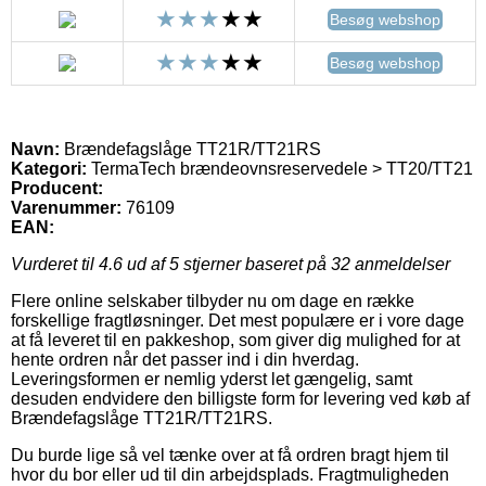
Besøg webshop
Besøg webshop
Navn:
Brændefagslåge TT21R/TT21RS
Kategori:
TermaTech brændeovnsreservedele > TT20/TT21
Producent:
Varenummer:
76109
EAN:
Vurderet til
4.6
ud af 5 stjerner baseret på
32
anmeldelser
Flere online selskaber tilbyder nu om dage en række
forskellige fragtløsninger. Det mest populære er i vore dage
at få leveret til en pakkeshop, som giver dig mulighed for at
hente ordren når det passer ind i din hverdag.
Leveringsformen er nemlig yderst let gængelig, samt
desuden endvidere den billigste form for levering ved køb af
Brændefagslåge TT21R/TT21RS.
Du burde lige så vel tænke over at få ordren bragt hjem til
hvor du bor eller ud til din arbejdsplads. Fragtmuligheden