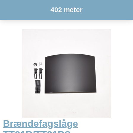
402 meter
Brændefagslåge