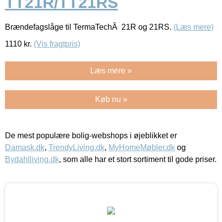
TT21R/TT21RS
Brændefagslåge til TermaTechÂ 21R og 21RS.
(Læs mere)
1110
kr.
(Vis fragtpris)
Læs mere »
Køb nu »
De mest populære bolig-webshops i øjeblikket er
Damask.dk
,
TrendyLiving.dk
,
MyHomeMøbler.dk
og
Bydahlliving.dk
, som alle har et stort sortiment til gode priser.