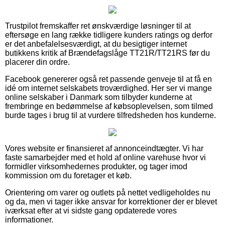
Trustpilot fremskaffer ret ønskværdige løsninger til at
eftersøge en lang række tidligere kunders ratings og derfor
er det anbefalelsesværdigt, at du besigtiger internet
butikkens kritik af Brændefagslåge TT21R/TT21RS før du
placerer din ordre.
Facebook genererer også ret passende genveje til at få en
idé om internet selskabets troværdighed. Her ser vi mange
online selskaber i Danmark som tilbyder kunderne at
frembringe en bedømmelse af købsoplevelsen, som tilmed
burde tages i brug til at vurdere tilfredsheden hos kunderne.
Vores website er finansieret af annonceindtægter. Vi har
faste samarbejder med et hold af online varehuse hvor vi
formidler virksomhedernes produkter, og tager imod
kommission om du foretager et køb.
Orientering om varer og outlets på nettet vedligeholdes nu
og da, men vi tager ikke ansvar for korrektioner der er blevet
iværksat efter at vi sidste gang opdaterede vores
informationer.