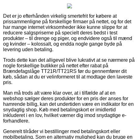
Det er jo efterhånden virkelig smertefrit for købere at
prissammenligne på forskellige firmaer på nettet, og for det
har mange internet virksomheder ikke kunne slippe for at
reducere salgspriserne på specielt deres bedst i test
produkter – til drenge og piger, og endvidere også til mænd
og kvinder – kolossalt, og endda nogle gange byde på
levering uden betaling.
Trods dette kan det alligevel blive lukrativt at se nærmere på
nogle forskellige butikker på nettet efter rabat på
Brændefagslåge TT21R/TT21RS før du gennemfører dit
køb, sådan at du er velinformeret til at modtage den laveste
pris.
Man må trods alt være klar over, at i tilfælde af at en
webshop sælger deres produkter for en pris der anses for
hamrende billig, kan det undertiden være en indikator for en
snydagtig shop. Køb med betalingskort er imidlertid
inkluderet i en lov, hvilket værner dig imod snydagtige e-
forhandlere.
Generelt tilråder vi bestillinger med betalingskort eller
mobilbetaling. Som en alternativ mulighed kan du bruge en