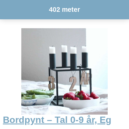
402 meter
Bordpynt – Tal 0-9 år, Eg