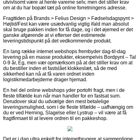
utvivlsomt være at hente varerne selv, men det stiller krav
om at du har bopæl tæt på online forretningens adresse.
Fragttiden på Brands > Felius Design > Fødselsdagspynt >
Højtid/Fest kan være usædvanlig vigtig ifald man absolut
skal bruge pakken inden for få dage, og i det øjemed er det
ganske afgørende at vi efterser det estimerede
leveringstidspunkt på det vedkommende produkt.
En lang række internet webshops frembyder dag-til-dag
levering på en masse produkter, eksempelvis Bordpynt – Tal
0-9 år, Eg, men vær opmærksom på at det stiller krav om at
du bestiller inden et fastslået klokkeslæt, så de med
sikkerhed kan nå at få varen ordnet inden
logistikmedarbejderne drager hjemad.
En hel del online webshops yder portofri fragt, men i de
fleste tilfælde kun når man handler for en fastsat sum.
Derudover skal du udvælge den mest betalelige
leveringsmulighed, som i de fleste tilfælde – uafhængig om
du er ved Herning, Slagelse eller Lystrup – vil være at få
fragtfirmaet til at levere ordren til en pakkeshop.
Det er i dag ultra enkelt for internetbrugere at sammenligne