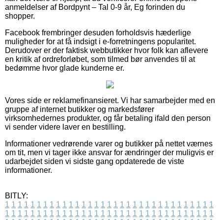
anmeldelser af Bordpynt – Tal 0-9 år, Eg forinden du
shopper.
Facebook frembringer desuden forholdsvis hæderlige
muligheder for at få indsigt i e-forretningens popularitet.
Derudover er der faktisk webbutikker hvor folk kan aflevere
en kritik af ordreforløbet, som tilmed bør anvendes til at
bedømme hvor glade kunderne er.
Vores side er reklamefinansieret. Vi har samarbejder med en
gruppe af internet butikker og markedsfører
virksomhedernes produkter, og får betaling ifald den person
vi sender videre laver en bestilling.
Informationer vedrørende varer og butikker på nettet værnes
om tit, men vi tager ikke ansvar for ændringer der muligvis er
udarbejdet siden vi sidste gang opdaterede de viste
informationer.
BITLY:
1
1
1
1
1
1
1
1
1
1
1
1
1
1
1
1
1
1
1
1
1
1
1
1
1
1
1
1
1
1
1
1
1
1
1
1
1
1
1
1
1
1
1
1
1
1
1
1
1
1
1
1
1
1
1
1
1
1
1
1
1
1
1
1
1
1