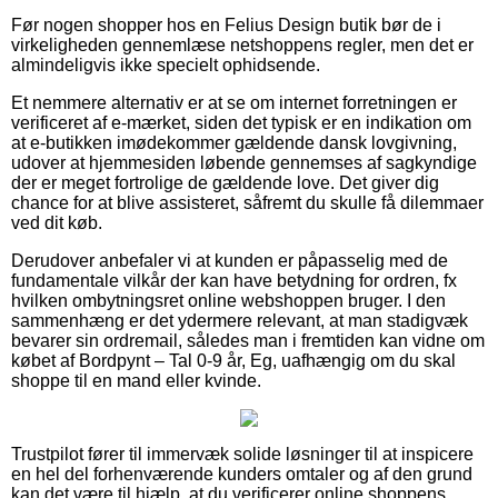
Før nogen shopper hos en Felius Design butik bør de i
virkeligheden gennemlæse netshoppens regler, men det er
almindeligvis ikke specielt ophidsende.
Et nemmere alternativ er at se om internet forretningen er
verificeret af e-mærket, siden det typisk er en indikation om
at e-butikken imødekommer gældende dansk lovgivning,
udover at hjemmesiden løbende gennemses af sagkyndige
der er meget fortrolige de gældende love. Det giver dig
chance for at blive assisteret, såfremt du skulle få dilemmaer
ved dit køb.
Derudover anbefaler vi at kunden er påpasselig med de
fundamentale vilkår der kan have betydning for ordren, fx
hvilken ombytningsret online webshoppen bruger. I den
sammenhæng er det ydermere relevant, at man stadigvæk
bevarer sin ordremail, således man i fremtiden kan vidne om
købet af Bordpynt – Tal 0-9 år, Eg, uafhængig om du skal
shoppe til en mand eller kvinde.
Trustpilot fører til immervæk solide løsninger til at inspicere
en hel del forhenværende kunders omtaler og af den grund
kan det være til hjælp, at du verificerer online shoppens