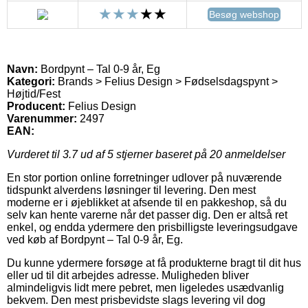
Besøg webshop
Navn:
Bordpynt – Tal 0-9 år, Eg
Kategori:
Brands > Felius Design > Fødselsdagspynt >
Højtid/Fest
Producent:
Felius Design
Varenummer:
2497
EAN:
Vurderet til
3.7
ud af 5 stjerner baseret på
20
anmeldelser
En stor portion online forretninger udlover på nuværende
tidspunkt alverdens løsninger til levering. Den mest
moderne er i øjeblikket at afsende til en pakkeshop, så du
selv kan hente varerne når det passer dig. Den er altså ret
enkel, og endda ydermere den prisbilligste leveringsudgave
ved køb af Bordpynt – Tal 0-9 år, Eg.
Du kunne ydermere forsøge at få produkterne bragt til dit hus
eller ud til dit arbejdes adresse. Muligheden bliver
almindeligvis lidt mere pebret, men ligeledes usædvanlig
bekvem. Den mest prisbevidste slags levering vil dog