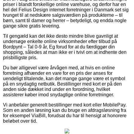
priser i blandt forskellige online varehuse, og derfor har en
hel del Felius Design internet forretninger i Danmark set sig
tvunget til at nedskære salgsværdien på produkterne – til
børn, samt til damer og herrer – betydeligt, og endda nogle
gange sikre gratis levering.
Til gengæld kan det ikke desto mindre blive gavnligt at
undersøge enkelte online virksomheder efter tilbud på
Bordpynt – Tal 0-9 år, Eg forud for at du færdiggør din
shopping, således at man ikke er i tvivl om at indhente den
prisbilligste pris.
Du bør alligevel være årvågen med, at hvis en online
forretning afhænder en vare for en pris der anses for
uendeligt tiltalende, kan det mange gange være et symbol
på en snydagtig netbutik. Bestillinger med kort er på den
anden side dækket ind under en forordning, hvilket
assisterer køber imod snydagtige online forretninger.
Vi anbefaler generelt bestillinger med kort eller MobilePay.
Som en anden løsning kan du bruge en afdragsløsning fra
for eksempel ViaBill, forudsat du har til hensigt at honorere
beløbet over tid.