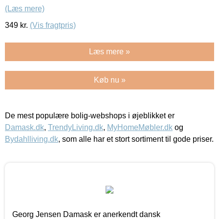
(Læs mere)
349
kr.
(Vis fragtpris)
Læs mere »
Køb nu »
De mest populære bolig-webshops i øjeblikket er
Damask.dk
,
TrendyLiving.dk
,
MyHomeMøbler.dk
og
Bydahlliving.dk
, som alle har et stort sortiment til gode priser.
Georg Jensen Damask er anerkendt dansk