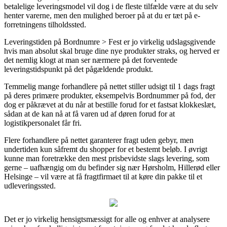
betalelige leveringsmodel vil dog i de fleste tilfælde være at du selv
henter varerne, men den mulighed beroer på at du er tæt på e-
forretningens tilholdssted.
Leveringstiden på Bordnumre > Fest er jo virkelig udslagsgivende
hvis man absolut skal bruge dine nye produkter straks, og herved er
det nemlig klogt at man ser nærmere på det forventede
leveringstidspunkt på det pågældende produkt.
Temmelig mange forhandlere på nettet stiller udsigt til 1 dags fragt
på deres primære produkter, eksempelvis Bordnummer på fod, der
dog er påkrævet at du når at bestille forud for et fastsat klokkeslæt,
sådan at de kan nå at få varen ud af døren forud for at
logistikpersonalet får fri.
Flere forhandlere på nettet garanterer fragt uden gebyr, men
undertiden kun såfremt du shopper for et bestemt beløb. I øvrigt
kunne man foretrække den mest prisbevidste slags levering, som
gerne – uafhængig om du befinder sig nær Hørsholm, Hillerød eller
Helsinge – vil være at få fragtfirmaet til at køre din pakke til et
udleveringssted.
Det er jo virkelig hensigtsmæssigt for alle og enhver at analysere