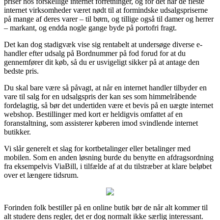
priser hos forskellige internet forretninger, og for det har de fleste
internet virksomheder været nødt til at formindske udsalgspriserne
på mange af deres varer – til børn, og tillige også til damer og herrer
– markant, og endda nogle gange byde på portofri fragt.
Det kan dog stadigvæk vise sig rentabelt at undersøge diverse e-
handler efter udsalg på Bordnummer på fod forud for at du
gennemfører dit køb, så du er usvigeligt sikker på at antage den
bedste pris.
Du skal bare være så påvagt, at når en internet handler tilbyder en
vare til salg for en udsalgspris der kan ses som himmelråbende
fordelagtig, så bør det undertiden være et bevis på en uægte internet
webshop. Bestillinger med kort er heldigvis omfattet af en
foranstaltning, som assisterer køberen imod svindlende internet
butikker.
Vi slår generelt et slag for kortbetalinger eller betalinger med
mobilen. Som en anden løsning burde du benytte en afdragsordning
fra eksempelvis ViaBill, i tilfælde af at du tilstræber at klare beløbet
over et længere tidsrum.
Forinden folk bestiller på en online butik bør de når alt kommer til
alt studere dens regler, det er dog normalt ikke særlig interessant.