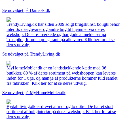
Se udvalget på Damask.dk
TrendyLiving.dk har siden 2009 solgt brugskunst, boligtilbehør,
interiør, designvarer og andre ting til hjemmet via deres
webshop. De er e-mærkede og har gode anmeldelser på
Trustpilot, foruden prisgaranti på alle varer. Klik her for at se
deres udvalg.
Se udvalget på TrendyLiving.dk
MyHomeMøbler.dk er en landsdækkende kæde med 36
butikker. 80 % af deres sortiment på webshoppen kan leveres
inden for 1 uge, og mange af produkterne kommer fuld samlet
fra fabrikken. Klik her for at se deres udvalg.
Se udvalget på MyHomeMøbler.dk
Bydahlliving.dk er drevet af mor og to døtre. De har et stort
sortiment af boliginteriør på deres webshop. Klik her for at se
deres udvalg.