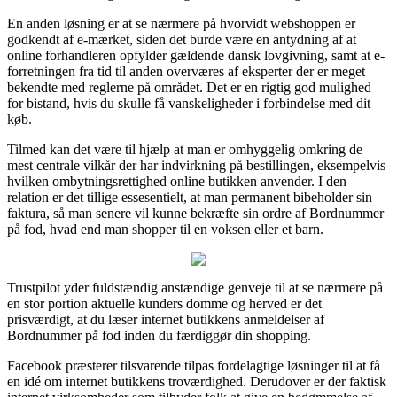
En anden løsning er at se nærmere på hvorvidt webshoppen er
godkendt af e-mærket, siden det burde være en antydning af at
online forhandleren opfylder gældende dansk lovgivning, samt at e-
forretningen fra tid til anden overværes af eksperter der er meget
bekendte med reglerne på området. Det er en rigtig god mulighed
for bistand, hvis du skulle få vanskeligheder i forbindelse med dit
køb.
Tilmed kan det være til hjælp at man er omhyggelig omkring de
mest centrale vilkår der har indvirkning på bestillingen, eksempelvis
hvilken ombytningsrettighed online butikken anvender. I den
relation er det tillige essesentielt, at man permanent bibeholder sin
faktura, så man senere vil kunne bekræfte sin ordre af Bordnummer
på fod, hvad end man shopper til en voksen eller et barn.
Trustpilot yder fuldstændig anstændige genveje til at se nærmere på
en stor portion aktuelle kunders domme og herved er det
prisværdigt, at du læser internet butikkens anmeldelser af
Bordnummer på fod inden du færdiggør din shopping.
Facebook præsterer tilsvarende tilpas fordelagtige løsninger til at få
en idé om internet butikkens troværdighed. Derudover er der faktisk