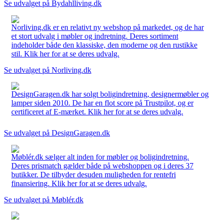
Se udvalget på Bydahlliving.dk
Norliving.dk er en relativt ny webshop på markedet, og de har
et stort udvalg i møbler og indretning. Deres sortiment
indeholder både den klassiske, den moderne og den rustikke
stil. Klik her for at se deres udvalg.
Se udvalget på Norliving.dk
DesignGaragen.dk har solgt boligindretning, designermøbler og
lamper siden 2010. De har en flot score på Trustpilot, og er
certificeret af E-mærket. Klik her for at se deres udvalg.
Se udvalget på DesignGaragen.dk
Møblér.dk sælger alt inden for møbler og boligindretning.
Deres prismatch gælder både på webshoppen og i deres 37
butikker. De tilbyder desuden muligheden for rentefri
finansiering. Klik her for at se deres udvalg.
Se udvalget på Møblér.dk