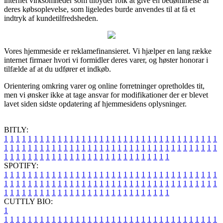
internet virksomheder som tilbyder folk at give en bedømmelse af
deres købsoplevelse, som ligeledes burde anvendes til at få et
indtryk af kundetilfredsheden.
Vores hjemmeside er reklamefinansieret. Vi hjælper en lang række
internet firmaer hvori vi formidler deres varer, og høster honorar i
tilfælde af at du udfører et indkøb.
Orientering omkring varer og online forretninger opretholdes tit,
men vi ønsker ikke at tage ansvar for modifikationer der er blevet
lavet siden sidste opdatering af hjemmesidens oplysninger.
BITLY:
1
1
1
1
1
1
1
1
1
1
1
1
1
1
1
1
1
1
1
1
1
1
1
1
1
1
1
1
1
1
1
1
1
1
1
1
1
1
1
1
1
1
1
1
1
1
1
1
1
1
1
1
1
1
1
1
1
1
1
1
1
1
1
1
1
1
1
1
1
1
1
1
1
1
1
1
1
1
1
1
1
1
1
1
1
1
1
1
1
1
1
1
1
1
1
1
1
1
1
1
SPOTIFY:
1
1
1
1
1
1
1
1
1
1
1
1
1
1
1
1
1
1
1
1
1
1
1
1
1
1
1
1
1
1
1
1
1
1
1
1
1
1
1
1
1
1
1
1
1
1
1
1
1
1
1
1
1
1
1
1
1
1
1
1
1
1
1
1
1
1
1
1
1
1
1
1
1
1
1
1
1
1
1
1
1
1
1
1
1
1
1
1
1
1
1
1
1
1
1
1
1
1
1
1
CUTTLY BIO:
1
1
1
1
1
1
1
1
1
1
1
1
1
1
1
1
1
1
1
1
1
1
1
1
1
1
1
1
1
1
1
1
1
1
1
1
1