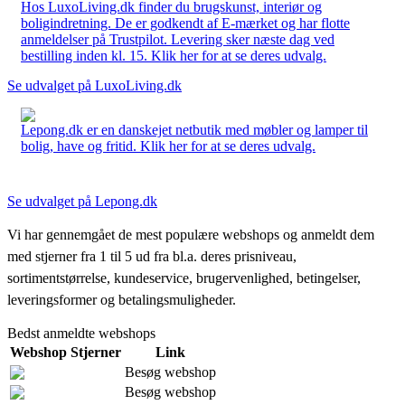
Hos LuxoLiving.dk finder du brugskunst, interiør og
boligindretning. De er godkendt af E-mærket og har flotte
anmeldelser på Trustpilot. Levering sker næste dag ved
bestilling inden kl. 15. Klik her for at se deres udvalg.
Se udvalget på LuxoLiving.dk
Lepong.dk er en danskejet netbutik med møbler og lamper til
bolig, have og fritid. Klik her for at se deres udvalg.
Se udvalget på Lepong.dk
Vi har gennemgået de mest populære webshops og anmeldt dem
med stjerner fra 1 til 5 ud fra bl.a. deres prisniveau,
sortimentstørrelse, kundeservice, brugervenlighed, betingelser,
leveringsformer og betalingsmuligheder.
Bedst anmeldte webshops
Webshop
Stjerner
Link
Besøg webshop
Besøg webshop