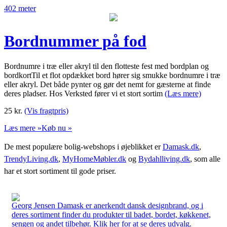
402 meter
Bordnummer på fod
Bordnumre i træ eller akryl til den flotteste fest med bordplan og
bordkortTil et flot opdækket bord hører sig smukke bordnumre i træ
eller akryl. Det både pynter og gør det nemt for gæsterne at finde
deres pladser. Hos Verksted fører vi et stort sortim
(Læs mere)
25
kr.
(Vis fragtpris)
Læs mere »
Køb nu »
De mest populære bolig-webshops i øjeblikket er
Damask.dk
,
TrendyLiving.dk
,
MyHomeMøbler.dk
og
Bydahlliving.dk
, som alle
har et stort sortiment til gode priser.
Georg Jensen Damask er anerkendt dansk designbrand, og i
deres sortiment finder du produkter til badet, bordet, køkkenet,
sengen og andet tilbehør. Klik her for at se deres udvalg.