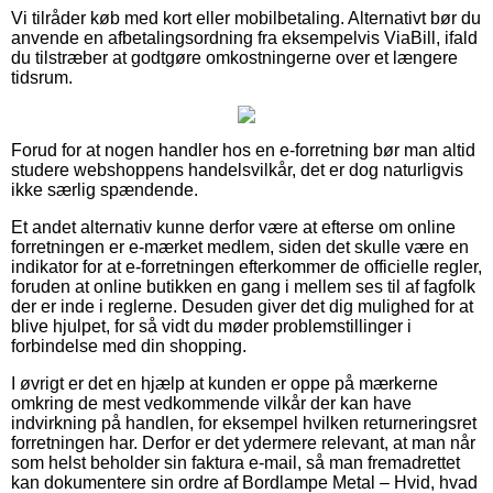
Vi tilråder køb med kort eller mobilbetaling. Alternativt bør du
anvende en afbetalingsordning fra eksempelvis ViaBill, ifald
du tilstræber at godtgøre omkostningerne over et længere
tidsrum.
Forud for at nogen handler hos en e-forretning bør man altid
studere webshoppens handelsvilkår, det er dog naturligvis
ikke særlig spændende.
Et andet alternativ kunne derfor være at efterse om online
forretningen er e-mærket medlem, siden det skulle være en
indikator for at e-forretningen efterkommer de officielle regler,
foruden at online butikken en gang i mellem ses til af fagfolk
der er inde i reglerne. Desuden giver det dig mulighed for at
blive hjulpet, for så vidt du møder problemstillinger i
forbindelse med din shopping.
I øvrigt er det en hjælp at kunden er oppe på mærkerne
omkring de mest vedkommende vilkår der kan have
indvirkning på handlen, for eksempel hvilken returneringsret
forretningen har. Derfor er det ydermere relevant, at man når
som helst beholder sin faktura e-mail, så man fremadrettet
kan dokumentere sin ordre af Bordlampe Metal – Hvid, hvad