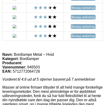
Besøg webshop
Besøg webshop
Besøg webshop
Besøg webshop
Navn:
Bordlampe Metal – Hvid
Kategori:
Bordlamper
Producent:
Varenummer:
946503
EAN:
5712772064726
Vurderet til
4.6
ud af 5 stjerner baseret på
7
anmeldelser
Masser af online firmaer tilbyder til alt held mange forskellige
leveringsmetoder. Den mest almindelige er for øjeblikket
udleveringssteder, fordi du så har fuld fleksibilitet til at hente
din nyindkøbte vare den dag der passer dig. Den er altså
særdeles smart, og i mange tilfælde ligeledes den mest