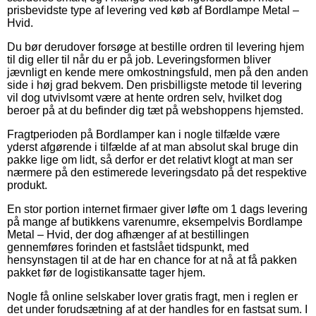
prisbevidste type af levering ved køb af Bordlampe Metal –
Hvid.
Du bør derudover forsøge at bestille ordren til levering hjem
til dig eller til når du er på job. Leveringsformen bliver
jævnligt en kende mere omkostningsfuld, men på den anden
side i høj grad bekvem. Den prisbilligste metode til levering
vil dog utvivlsomt være at hente ordren selv, hvilket dog
beroer på at du befinder dig tæt på webshoppens hjemsted.
Fragtperioden på Bordlamper kan i nogle tilfælde være
yderst afgørende i tilfælde af at man absolut skal bruge din
pakke lige om lidt, så derfor er det relativt klogt at man ser
nærmere på den estimerede leveringsdato på det respektive
produkt.
En stor portion internet firmaer giver løfte om 1 dags levering
på mange af butikkens varenumre, eksempelvis Bordlampe
Metal – Hvid, der dog afhænger af at bestillingen
gennemføres forinden et fastslået tidspunkt, med
hensynstagen til at de har en chance for at nå at få pakken
pakket før de logistikansatte tager hjem.
Nogle få online selskaber lover gratis fragt, men i reglen er
det under forudsætning af at der handles for en fastsat sum. I