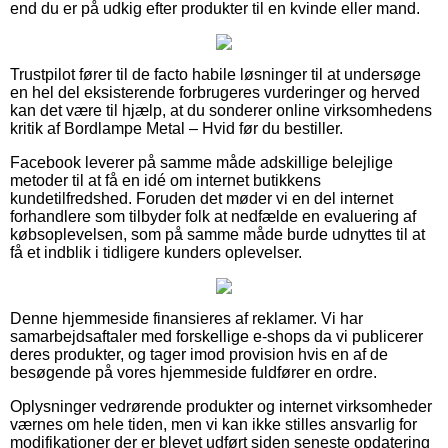
end du er på udkig efter produkter til en kvinde eller mand.
Trustpilot fører til de facto habile løsninger til at undersøge
en hel del eksisterende forbrugeres vurderinger og herved
kan det være til hjælp, at du sonderer online virksomhedens
kritik af Bordlampe Metal – Hvid før du bestiller.
Facebook leverer på samme måde adskillige belejlige
metoder til at få en idé om internet butikkens
kundetilfredshed. Foruden det møder vi en del internet
forhandlere som tilbyder folk at nedfælde en evaluering af
købsoplevelsen, som på samme måde burde udnyttes til at
få et indblik i tidligere kunders oplevelser.
Denne hjemmeside finansieres af reklamer. Vi har
samarbejdsaftaler med forskellige e-shops da vi publicerer
deres produkter, og tager imod provision hvis en af de
besøgende på vores hjemmeside fuldfører en ordre.
Oplysninger vedrørende produkter og internet virksomheder
værnes om hele tiden, men vi kan ikke stilles ansvarlig for
modifikationer der er blevet udført siden seneste opdatering