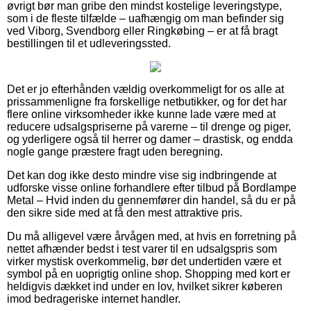
øvrigt bør man gribe den mindst kostelige leveringstype,
som i de fleste tilfælde – uafhængig om man befinder sig
ved Viborg, Svendborg eller Ringkøbing – er at få bragt
bestillingen til et udleveringssted.
Det er jo efterhånden vældig overkommeligt for os alle at
prissammenligne fra forskellige netbutikker, og for det har
flere online virksomheder ikke kunne lade være med at
reducere udsalgspriserne på varerne – til drenge og piger,
og yderligere også til herrer og damer – drastisk, og endda
nogle gange præstere fragt uden beregning.
Det kan dog ikke desto mindre vise sig indbringende at
udforske visse online forhandlere efter tilbud på Bordlampe
Metal – Hvid inden du gennemfører din handel, så du er på
den sikre side med at få den mest attraktive pris.
Du må alligevel være årvågen med, at hvis en forretning på
nettet afhænder bedst i test varer til en udsalgspris som
virker mystisk overkommelig, bør det undertiden være et
symbol på en uoprigtig online shop. Shopping med kort er
heldigvis dækket ind under en lov, hvilket sikrer køberen
imod bedrageriske internet handler.