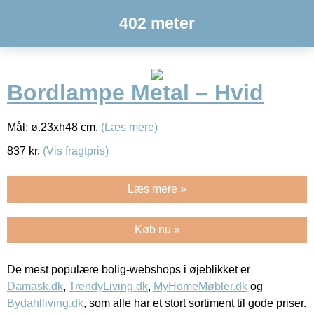
402 meter
Bordlampe Metal – Hvid
Mål: ø.23xh48 cm.
(Læs mere)
837
kr.
(Vis fragtpris)
Læs mere »
Køb nu »
De mest populære bolig-webshops i øjeblikket er
Damask.dk
,
TrendyLiving.dk
,
MyHomeMøbler.dk
og
Bydahlliving.dk
, som alle har et stort sortiment til gode priser.