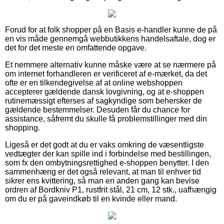
Forud for at folk shopper på en Basis e-handler kunne de på
en vis måde gennemgå webbutikkens handelsaftale, dog er
det for det meste en omfattende opgave.
Et nemmere alternativ kunne måske være at se nærmere på
om internet forhandleren er verificeret af e-mærket, da det
ofte er en tilkendegivelse af at online webshoppen
accepterer gældende dansk lovgivning, og at e-shoppen
rutinemæssigt efterses af sagkyndige som behersker de
gældende bestemmelser. Desuden får du chance for
assistance, såfremt du skulle få problemstillinger med din
shopping.
Ligeså er det godt at du er vaks omkring de væsentligste
vedtægter der kan spille ind i forbindelse med bestillingen,
som fx den ombytningsrettighed e-shoppen benytter. I den
sammenhæng er det også relevant, at man til enhver tid
sikrer ens kvittering, så man en anden gang kan bevise
ordren af Bordkniv P1, rustfrit stål, 21 cm, 12 stk., uafhængig
om du er på gaveindkøb til en kvinde eller mand.