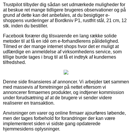
Trustpilot tilbyder dig sådan set udmærkede muligheder for
at beskue ret mange tidligere brugeres observationer og på
grund af dette kan det anbefales, at du besigtiger e-
shoppens vurderinger af Bordkniv P1, rustfrit stål, 21 cm, 12
stk. inden du bestiller.
Facebook forærer dig tilsvarende en lang række solide
metoder til at få en idé om e-forhandlerens pålidelighed.
Tilmed er der mange internet shops hvor det er muligt at
udfærdige en anmeldelse af virksomhedens service, som
tillige burde tages i brug til at få et indtryk af kundernes
tilfredshed.
Denne side finansieres af annoncer. Vi arbejder tæt sammen
med massevis af forretninger på nettet eftersom vi
annoncerer firmaernes produkter, og indtjener kommission
under forudsætning af at de brugere vi sender videre
realiserer en transaktion.
Anvisninger om varer og online firmaer ajourføres løbende,
men der tages forbehold for forandringer der kan være
implementeret siden vi sidste gang opdaterede
hjemmesidens oplysninger.