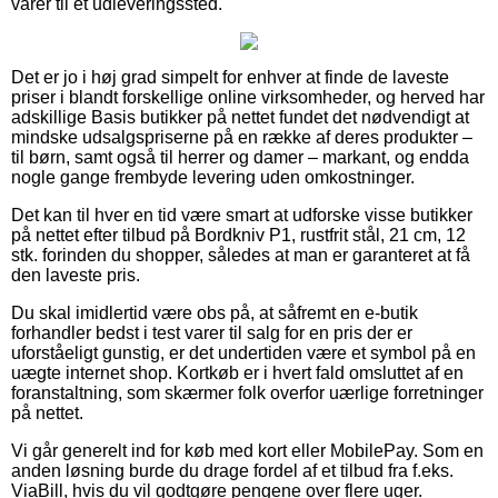
varer til et udleveringssted.
Det er jo i høj grad simpelt for enhver at finde de laveste
priser i blandt forskellige online virksomheder, og herved har
adskillige Basis butikker på nettet fundet det nødvendigt at
mindske udsalgspriserne på en række af deres produkter –
til børn, samt også til herrer og damer – markant, og endda
nogle gange frembyde levering uden omkostninger.
Det kan til hver en tid være smart at udforske visse butikker
på nettet efter tilbud på Bordkniv P1, rustfrit stål, 21 cm, 12
stk. forinden du shopper, således at man er garanteret at få
den laveste pris.
Du skal imidlertid være obs på, at såfremt en e-butik
forhandler bedst i test varer til salg for en pris der er
uforståeligt gunstig, er det undertiden være et symbol på en
uægte internet shop. Kortkøb er i hvert fald omsluttet af en
foranstaltning, som skærmer folk overfor uærlige forretninger
på nettet.
Vi går generelt ind for køb med kort eller MobilePay. Som en
anden løsning burde du drage fordel af et tilbud fra f.eks.
ViaBill, hvis du vil godtgøre pengene over flere uger.