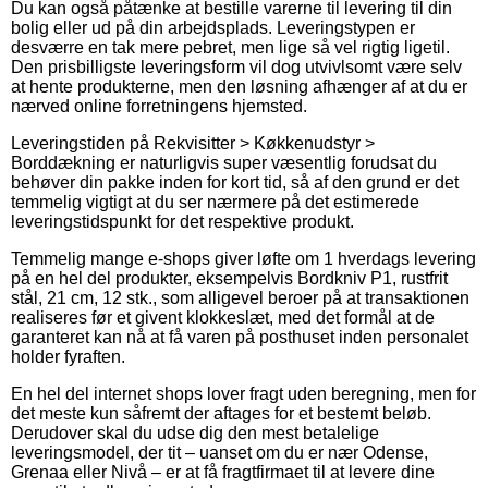
Du kan også påtænke at bestille varerne til levering til din
bolig eller ud på din arbejdsplads. Leveringstypen er
desværre en tak mere pebret, men lige så vel rigtig ligetil.
Den prisbilligste leveringsform vil dog utvivlsomt være selv
at hente produkterne, men den løsning afhænger af at du er
nærved online forretningens hjemsted.
Leveringstiden på Rekvisitter > Køkkenudstyr >
Borddækning er naturligvis super væsentlig forudsat du
behøver din pakke inden for kort tid, så af den grund er det
temmelig vigtigt at du ser nærmere på det estimerede
leveringstidspunkt for det respektive produkt.
Temmelig mange e-shops giver løfte om 1 hverdags levering
på en hel del produkter, eksempelvis Bordkniv P1, rustfrit
stål, 21 cm, 12 stk., som alligevel beroer på at transaktionen
realiseres før et givent klokkeslæt, med det formål at de
garanteret kan nå at få varen på posthuset inden personalet
holder fyraften.
En hel del internet shops lover fragt uden beregning, men for
det meste kun såfremt der aftages for et bestemt beløb.
Derudover skal du udse dig den mest betalelige
leveringsmodel, der tit – uanset om du er nær Odense,
Grenaa eller Nivå – er at få fragtfirmaet til at levere dine