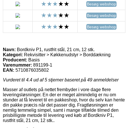
Besøg webshop
Besøg webshop
Besøg webshop
Navn:
Bordkniv P1, rustfrit stål, 21 cm, 12 stk.
Kategori:
Rekvisitter > Køkkenudstyr > Borddækning
Producent:
Basis
Varenummer:
891199-1
EAN:
5710876035802
Vurderet til
4.4
ud af 5 stjerner baseret på
49
anmeldelser
Masser af outlets på nettet frembyder i vore dage flere
leveringsløsninger. En der er meget almindelig er nu om
stunder at få leveret til en pakkeshop, hvor du selv kan hente
din pakke præcis når det passer dig. Fragtløsningen er
nemlig temmelig simpel, samt i mange tilfælde tilmed den
prisbilligste metode til levering ved køb af Bordkniv P1,
rustfrit stål, 21 cm, 12 stk..