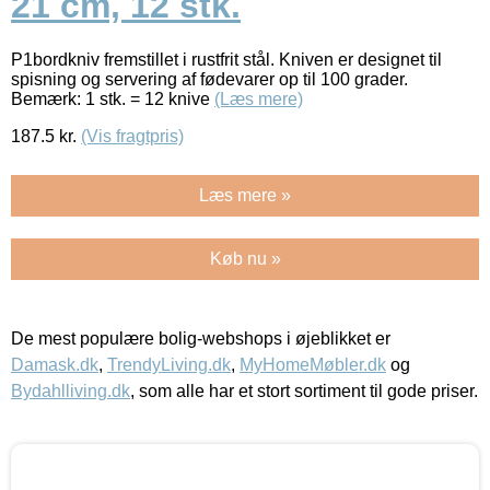
21 cm, 12 stk.
P1bordkniv fremstillet i rustfrit stål. Kniven er designet til
spisning og servering af fødevarer op til 100 grader.
Bemærk: 1 stk. = 12 knive
(Læs mere)
187.5
kr.
(Vis fragtpris)
Læs mere »
Køb nu »
De mest populære bolig-webshops i øjeblikket er
Damask.dk
,
TrendyLiving.dk
,
MyHomeMøbler.dk
og
Bydahlliving.dk
, som alle har et stort sortiment til gode priser.