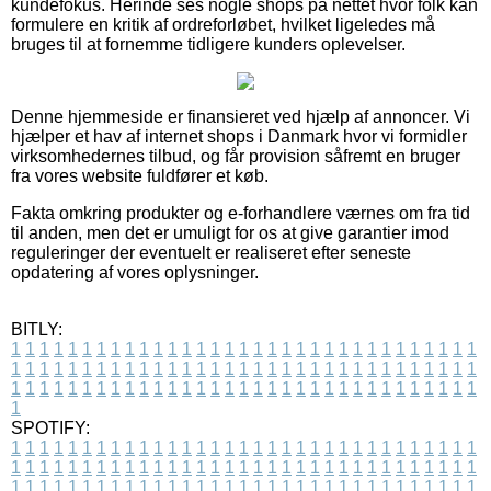
kundefokus. Herinde ses nogle shops på nettet hvor folk kan
formulere en kritik af ordreforløbet, hvilket ligeledes må
bruges til at fornemme tidligere kunders oplevelser.
Denne hjemmeside er finansieret ved hjælp af annoncer. Vi
hjælper et hav af internet shops i Danmark hvor vi formidler
virksomhedernes tilbud, og får provision såfremt en bruger
fra vores website fuldfører et køb.
Fakta omkring produkter og e-forhandlere værnes om fra tid
til anden, men det er umuligt for os at give garantier imod
reguleringer der eventuelt er realiseret efter seneste
opdatering af vores oplysninger.
BITLY:
1
1
1
1
1
1
1
1
1
1
1
1
1
1
1
1
1
1
1
1
1
1
1
1
1
1
1
1
1
1
1
1
1
1
1
1
1
1
1
1
1
1
1
1
1
1
1
1
1
1
1
1
1
1
1
1
1
1
1
1
1
1
1
1
1
1
1
1
1
1
1
1
1
1
1
1
1
1
1
1
1
1
1
1
1
1
1
1
1
1
1
1
1
1
1
1
1
1
1
1
SPOTIFY:
1
1
1
1
1
1
1
1
1
1
1
1
1
1
1
1
1
1
1
1
1
1
1
1
1
1
1
1
1
1
1
1
1
1
1
1
1
1
1
1
1
1
1
1
1
1
1
1
1
1
1
1
1
1
1
1
1
1
1
1
1
1
1
1
1
1
1
1
1
1
1
1
1
1
1
1
1
1
1
1
1
1
1
1
1
1
1
1
1
1
1
1
1
1
1
1
1
1
1