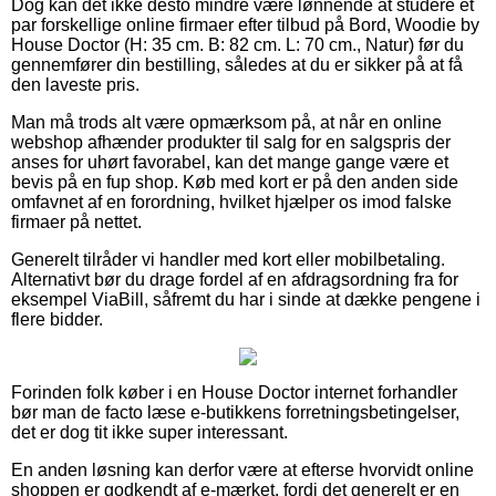
Dog kan det ikke desto mindre være lønnende at studere et
par forskellige online firmaer efter tilbud på Bord, Woodie by
House Doctor (H: 35 cm. B: 82 cm. L: 70 cm., Natur) før du
gennemfører din bestilling, således at du er sikker på at få
den laveste pris.
Man må trods alt være opmærksom på, at når en online
webshop afhænder produkter til salg for en salgspris der
anses for uhørt favorabel, kan det mange gange være et
bevis på en fup shop. Køb med kort er på den anden side
omfavnet af en forordning, hvilket hjælper os imod falske
firmaer på nettet.
Generelt tilråder vi handler med kort eller mobilbetaling.
Alternativt bør du drage fordel af en afdragsordning fra for
eksempel ViaBill, såfremt du har i sinde at dække pengene i
flere bidder.
Forinden folk køber i en House Doctor internet forhandler
bør man de facto læse e-butikkens forretningsbetingelser,
det er dog tit ikke super interessant.
En anden løsning kan derfor være at efterse hvorvidt online
shoppen er godkendt af e-mærket, fordi det generelt er en