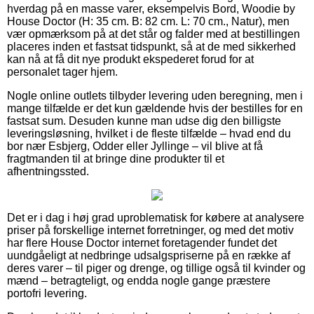
hverdag på en masse varer, eksempelvis Bord, Woodie by
House Doctor (H: 35 cm. B: 82 cm. L: 70 cm., Natur), men
vær opmærksom på at det står og falder med at bestillingen
placeres inden et fastsat tidspunkt, så at de med sikkerhed
kan nå at få dit nye produkt ekspederet forud for at
personalet tager hjem.
Nogle online outlets tilbyder levering uden beregning, men i
mange tilfælde er det kun gældende hvis der bestilles for en
fastsat sum. Desuden kunne man udse dig den billigste
leveringsløsning, hvilket i de fleste tilfælde – hvad end du
bor nær Esbjerg, Odder eller Jyllinge – vil blive at få
fragtmanden til at bringe dine produkter til et
afhentningssted.
Det er i dag i høj grad uproblematisk for købere at analysere
priser på forskellige internet forretninger, og med det motiv
har flere House Doctor internet foretagender fundet det
uundgåeligt at nedbringe udsalgspriserne på en række af
deres varer – til piger og drenge, og tillige også til kvinder og
mænd – betragteligt, og endda nogle gange præstere
portofri levering.