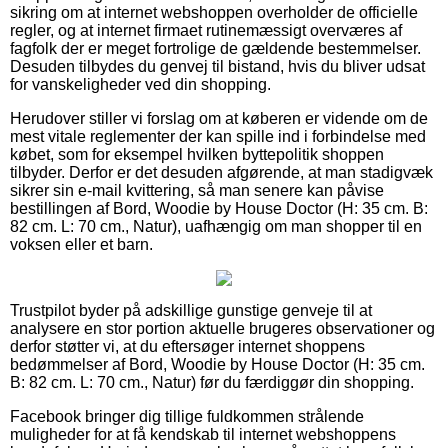
sikring om at internet webshoppen overholder de officielle
regler, og at internet firmaet rutinemæssigt overværes af
fagfolk der er meget fortrolige de gældende bestemmelser.
Desuden tilbydes du genvej til bistand, hvis du bliver udsat
for vanskeligheder ved din shopping.
Herudover stiller vi forslag om at køberen er vidende om de
mest vitale reglementer der kan spille ind i forbindelse med
købet, som for eksempel hvilken byttepolitik shoppen
tilbyder. Derfor er det desuden afgørende, at man stadigvæk
sikrer sin e-mail kvittering, så man senere kan påvise
bestillingen af Bord, Woodie by House Doctor (H: 35 cm. B:
82 cm. L: 70 cm., Natur), uafhængig om man shopper til en
voksen eller et barn.
Trustpilot byder på adskillige gunstige genveje til at
analysere en stor portion aktuelle brugeres observationer og
derfor støtter vi, at du eftersøger internet shoppens
bedømmelser af Bord, Woodie by House Doctor (H: 35 cm.
B: 82 cm. L: 70 cm., Natur) før du færdiggør din shopping.
Facebook bringer dig tillige fuldkommen strålende
muligheder for at få kendskab til internet webshoppens