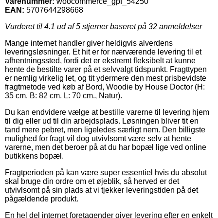
Varenummer:
woocommerce_gpf_54250
EAN:
5707644298668
Vurderet til
4.1
ud af 5 stjerner baseret på
32
anmeldelser
Mange internet handler giver heldigvis alverdens
leveringsløsninger. Et hit er for nærværende levering til et
afhentningssted, fordi det er ekstremt fleksibelt at kunne
hente de bestilte varer på et selvvalgt tidspunkt. Fragttypen
er nemlig virkelig let, og tit ydermere den mest prisbevidste
fragtmetode ved køb af Bord, Woodie by House Doctor (H:
35 cm. B: 82 cm. L: 70 cm., Natur).
Du kan endvidere vælge at bestille varerne til levering hjem
til dig eller ud til din arbejdsplads. Løsningen bliver tit en
tand mere pebret, men ligeledes særligt nem. Den billigste
mulighed for fragt vil dog utvivlsomt være selv at hente
varerne, men det beroer på at du har bopæl lige ved online
butikkens bopæl.
Fragtperioden på kan være super essentiel hvis du absolut
skal bruge din ordre om et øjeblik, så herved er det
utvivlsomt på sin plads at vi tjekker leveringstiden på det
pågældende produkt.
En hel del internet foretagender giver levering efter en enkelt