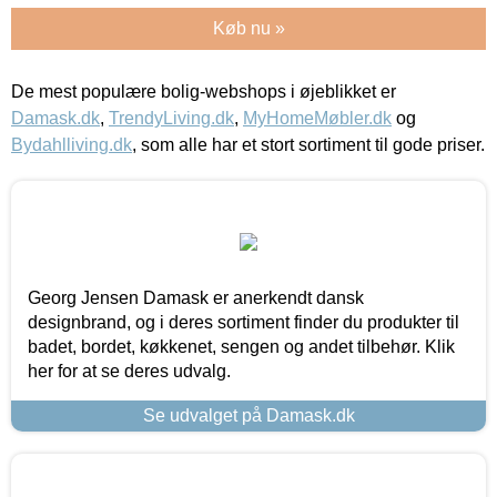
Køb nu »
De mest populære bolig-webshops i øjeblikket er
Damask.dk
,
TrendyLiving.dk
,
MyHomeMøbler.dk
og
Bydahlliving.dk
, som alle har et stort sortiment til gode priser.
Georg Jensen Damask er anerkendt dansk
designbrand, og i deres sortiment finder du produkter til
badet, bordet, køkkenet, sengen og andet tilbehør. Klik
her for at se deres udvalg.
Se udvalget på Damask.dk