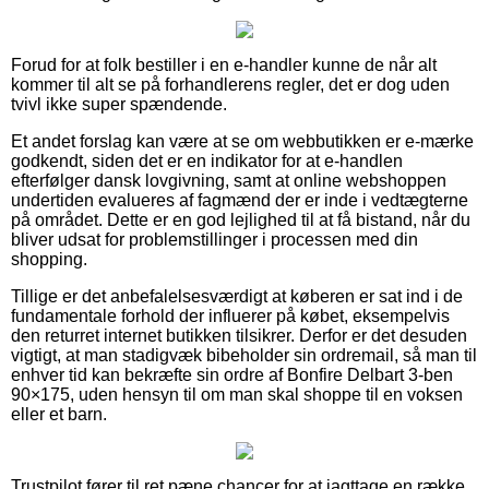
Forud for at folk bestiller i en e-handler kunne de når alt
kommer til alt se på forhandlerens regler, det er dog uden
tvivl ikke super spændende.
Et andet forslag kan være at se om webbutikken er e-mærke
godkendt, siden det er en indikator for at e-handlen
efterfølger dansk lovgivning, samt at online webshoppen
undertiden evalueres af fagmænd der er inde i vedtægterne
på området. Dette er en god lejlighed til at få bistand, når du
bliver udsat for problemstillinger i processen med din
shopping.
Tillige er det anbefalelsesværdigt at køberen er sat ind i de
fundamentale forhold der influerer på købet, eksempelvis
den returret internet butikken tilsikrer. Derfor er det desuden
vigtigt, at man stadigvæk bibeholder sin ordremail, så man til
enhver tid kan bekræfte sin ordre af Bonfire Delbart 3-ben
90×175, uden hensyn til om man skal shoppe til en voksen
eller et barn.
Trustpilot fører til ret pæne chancer for at iagttage en række