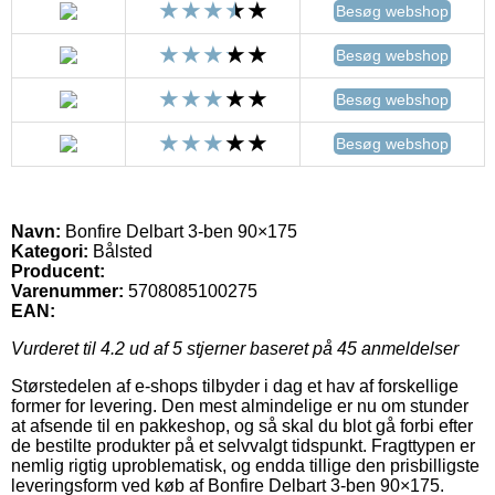
Besøg webshop
Besøg webshop
Besøg webshop
Besøg webshop
Navn:
Bonfire Delbart 3-ben 90×175
Kategori:
Bålsted
Producent:
Varenummer:
5708085100275
EAN:
Vurderet til
4.2
ud af 5 stjerner baseret på
45
anmeldelser
Størstedelen af e-shops tilbyder i dag et hav af forskellige
former for levering. Den mest almindelige er nu om stunder
at afsende til en pakkeshop, og så skal du blot gå forbi efter
de bestilte produkter på et selvvalgt tidspunkt. Fragttypen er
nemlig rigtig uproblematisk, og endda tillige den prisbilligste
leveringsform ved køb af Bonfire Delbart 3-ben 90×175.