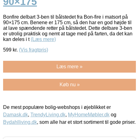
90×175
Bonfire delbart 3-ben til bålstedet fra Bon-fire i matsort på
90×175 cm. Benene er 175 cm, så den har en god højde til
at lave spændende retter på bålstedet. Dette delbare 3-ben
er utrolig praktisk og nemt at tage med på farten, da det kan
kan deles i t
(Læs mere)
599
kr.
(Vis fragtpris)
Læs mere »
Køb nu »
De mest populære bolig-webshops i øjeblikket er
Damask.dk
,
TrendyLiving.dk
,
MyHomeMøbler.dk
og
Bydahlliving.dk
, som alle har et stort sortiment til gode priser.