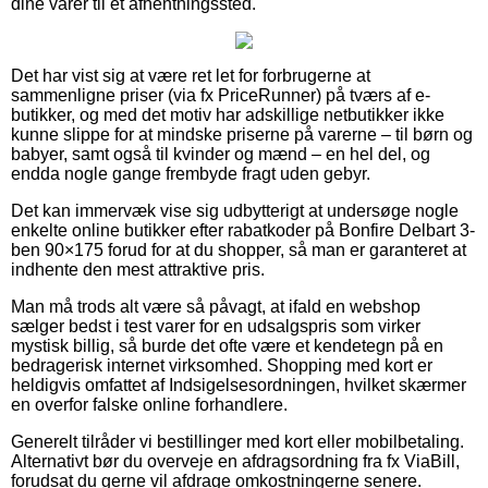
dine varer til et afhentningssted.
Det har vist sig at være ret let for forbrugerne at
sammenligne priser (via fx PriceRunner) på tværs af e-
butikker, og med det motiv har adskillige netbutikker ikke
kunne slippe for at mindske priserne på varerne – til børn og
babyer, samt også til kvinder og mænd – en hel del, og
endda nogle gange frembyde fragt uden gebyr.
Det kan immervæk vise sig udbytterigt at undersøge nogle
enkelte online butikker efter rabatkoder på Bonfire Delbart 3-
ben 90×175 forud for at du shopper, så man er garanteret at
indhente den mest attraktive pris.
Man må trods alt være så påvagt, at ifald en webshop
sælger bedst i test varer for en udsalgspris som virker
mystisk billig, så burde det ofte være et kendetegn på en
bedragerisk internet virksomhed. Shopping med kort er
heldigvis omfattet af Indsigelsesordningen, hvilket skærmer
en overfor falske online forhandlere.
Generelt tilråder vi bestillinger med kort eller mobilbetaling.
Alternativt bør du overveje en afdragsordning fra fx ViaBill,
forudsat du gerne vil afdrage omkostningerne senere.