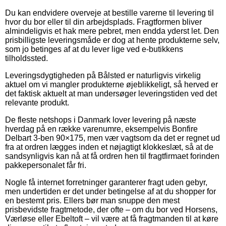
Du kan endvidere overveje at bestille varerne til levering til
hvor du bor eller til din arbejdsplads. Fragtformen bliver
almindeligvis et hak mere pebret, men endda yderst let. Den
prisbilligste leveringsmåde er dog at hente produkterne selv,
som jo betinges af at du lever lige ved e-butikkens
tilholdssted.
Leveringsdygtigheden på Bålsted er naturligvis virkelig
aktuel om vi mangler produkterne øjeblikkeligt, så herved er
det faktisk aktuelt at man undersøger leveringstiden ved det
relevante produkt.
De fleste netshops i Danmark lover levering på næste
hverdag på en række varenumre, eksempelvis Bonfire
Delbart 3-ben 90×175, men vær vagtsom da det er regnet ud
fra at ordren lægges inden et nøjagtigt klokkeslæt, så at de
sandsynligvis kan nå at få ordren hen til fragtfirmaet forinden
pakkepersonalet får fri.
Nogle få internet forretninger garanterer fragt uden gebyr,
men undertiden er det under betingelse af at du shopper for
en bestemt pris. Ellers bør man snuppe den mest
prisbevidste fragtmetode, der ofte – om du bor ved Horsens,
Værløse eller Ebeltoft – vil være at få fragtmanden til at køre