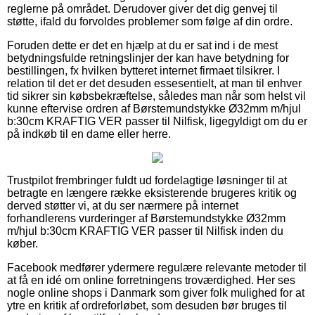
reglerne på området. Derudover giver det dig genvej til
støtte, ifald du forvoldes problemer som følge af din ordre.
Foruden dette er det en hjælp at du er sat ind i de mest
betydningsfulde retningslinjer der kan have betydning for
bestillingen, fx hvilken bytteret internet firmaet tilsikrer. I
relation til det er det desuden essesentielt, at man til enhver
tid sikrer sin købsbekræftelse, således man når som helst vil
kunne eftervise ordren af Børstemundstykke Ø32mm m/hjul
b:30cm KRAFTIG VER passer til Nilfisk, ligegyldigt om du er
på indkøb til en dame eller herre.
Trustpilot frembringer fuldt ud fordelagtige løsninger til at
betragte en længere række eksisterende brugeres kritik og
derved støtter vi, at du ser nærmere på internet
forhandlerens vurderinger af Børstemundstykke Ø32mm
m/hjul b:30cm KRAFTIG VER passer til Nilfisk inden du
køber.
Facebook medfører ydermere regulære relevante metoder til
at få en idé om online forretningens troværdighed. Her ses
nogle online shops i Danmark som giver folk mulighed for at
ytre en kritik af ordreforløbet, som desuden bør bruges til