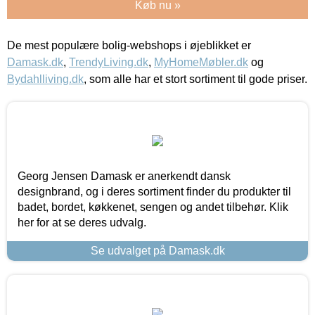
Køb nu »
De mest populære bolig-webshops i øjeblikket er
Damask.dk
,
TrendyLiving.dk
,
MyHomeMøbler.dk
og
Bydahlliving.dk
, som alle har et stort sortiment til gode priser.
Georg Jensen Damask er anerkendt dansk
designbrand, og i deres sortiment finder du produkter til
badet, bordet, køkkenet, sengen og andet tilbehør. Klik
her for at se deres udvalg.
Se udvalget på Damask.dk