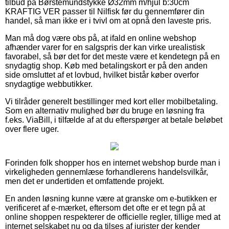
tilbud på Børstemundstykke Ø32mm m/hjul b:30cm
KRAFTIG VER passer til Nilfisk før du gennemfører din
handel, så man ikke er i tvivl om at opnå den laveste pris.
Man må dog være obs på, at ifald en online webshop
afhænder varer for en salgspris der kan virke urealistisk
favorabel, så bør det for det meste være et kendetegn på en
snydagtig shop. Køb med betalingskort er på den anden
side omsluttet af et lovbud, hvilket bistår køber overfor
snydagtige webbutikker.
Vi tilråder generelt bestillinger med kort eller mobilbetaling.
Som en alternativ mulighed bør du bruge en løsning fra
f.eks. ViaBill, i tilfælde af at du efterspørger at betale beløbet
over flere uger.
Forinden folk shopper hos en internet webshop burde man i
virkeligheden gennemlæse forhandlerens handelsvilkår,
men det er undertiden et omfattende projekt.
En anden løsning kunne være at granske om e-butikken er
verificeret af e-mærket, eftersom det ofte er et tegn på at
online shoppen respekterer de officielle regler, tillige med at
internet selskabet nu og da tilses af jurister der kender