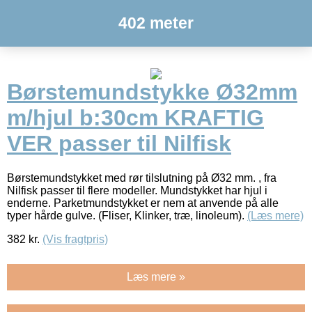
402 meter
Børstemundstykke Ø32mm
m/hjul b:30cm KRAFTIG
VER passer til Nilfisk
Børstemundstykket med rør tilslutning på Ø32 mm. , fra
Nilfisk passer til flere modeller. Mundstykket har hjul i
enderne. Parketmundstykket er nem at anvende på alle
typer hårde gulve. (Fliser, Klinker, træ, linoleum).
(Læs mere)
382
kr.
(Vis fragtpris)
Læs mere »