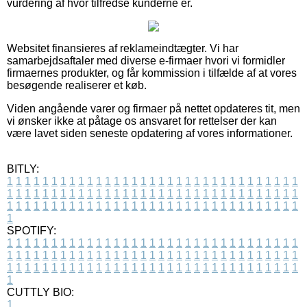
vurdering af hvor tilfredse kunderne er.
Websitet finansieres af reklameindtægter. Vi har
samarbejdsaftaler med diverse e-firmaer hvori vi formidler
firmaernes produkter, og får kommission i tilfælde af at vores
besøgende realiserer et køb.
Viden angående varer og firmaer på nettet opdateres tit, men
vi ønsker ikke at påtage os ansvaret for rettelser der kan
være lavet siden seneste opdatering af vores informationer.
BITLY:
1
1
1
1
1
1
1
1
1
1
1
1
1
1
1
1
1
1
1
1
1
1
1
1
1
1
1
1
1
1
1
1
1
1
1
1
1
1
1
1
1
1
1
1
1
1
1
1
1
1
1
1
1
1
1
1
1
1
1
1
1
1
1
1
1
1
1
1
1
1
1
1
1
1
1
1
1
1
1
1
1
1
1
1
1
1
1
1
1
1
1
1
1
1
1
1
1
1
1
1
SPOTIFY:
1
1
1
1
1
1
1
1
1
1
1
1
1
1
1
1
1
1
1
1
1
1
1
1
1
1
1
1
1
1
1
1
1
1
1
1
1
1
1
1
1
1
1
1
1
1
1
1
1
1
1
1
1
1
1
1
1
1
1
1
1
1
1
1
1
1
1
1
1
1
1
1
1
1
1
1
1
1
1
1
1
1
1
1
1
1
1
1
1
1
1
1
1
1
1
1
1
1
1
1
CUTTLY BIO:
1