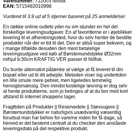
Varenummer:
712003 Nilfisk
EAN:
5715492010998
Vurderet til
3.9
ud af 5 stjerner baseret på
25
anmeldelser
En række online outlets yder nu om stunder en hel del
forskellige leveringsudgaver. En af favoritterne er i øjeblikket
levering til et afhentningssted, hvor du selv henter de bestilte
produkter når der er tid til det. Den er altså super bekvem, og
i mange tilfælde desuden den mest betalelige
leveringsudgave ved køb af Børstemundstykke Ø32mm
m/hjul b:30cm KRAFTIG VER passer til Nilfisk.
Du burde alternativt påtænke at vælge at få leveret til din
bopæl eller ud til dit arbejde. Metoden viser sig undertiden
en lille smule mere pebret, men ligeledes temmelig
hensigtsmæssig. Den mindst kostelige løsning er dog selv
at hente produkterne, som jo betinges af at du bor med kort
afstand til internet shoppens lager.
Fragttiden på Produkter || Reservedele || Støvsugere ||
Børstemundstykker er naturligvis usædvanlig væsentlig
forudsat man har behov for varerne inden for få dage, så
herved er det bestemt centralt at du checker den anslåede
leveringsdato på det respektive produkt.