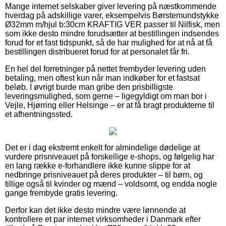
Mange internet selskaber giver levering på næstkommende
hverdag på adskillige varer, eksempelvis Børstemundstykke
Ø32mm m/hjul b:30cm KRAFTIG VER passer til Nilfisk, men
som ikke desto mindre forudsætter at bestillingen indsendes
forud for et fast tidspunkt, så de har mulighed for at nå at få
bestillingen distribueret forud for at personalet får fri.
En hel del forretninger på nettet frembyder levering uden
betaling, men oftest kun når man indkøber for et fastsat
beløb. I øvrigt burde man gribe den prisbilligste
leveringsmulighed, som gerne – ligegyldigt om man bor i
Vejle, Hjørring eller Helsinge – er at få bragt produkterne til
et afhentningssted.
Det er i dag ekstremt enkelt for almindelige dødelige at
vurdere prisniveauet på forskellige e-shops, og følgelig har
en lang række e-forhandlere ikke kunne slippe for at
nedbringe prisniveauet på deres produkter – til børn, og
tillige også til kvinder og mænd – voldsomt, og endda nogle
gange frembyde gratis levering.
Derfor kan det ikke desto mindre være lønnende at
kontrollere et par internet virksomheder i Danmark efter