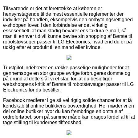
Tilsvarende er det at foretrække at køberen er
hensynstagende til de mest essentielle reglementer der
indvirker på handlen, eksempelvis den ombytningsrettighed
e-shoppen lover. I den forbindelse er det virkelig
essesentielt, at man stadig bevarer ens faktura e-mail, så
man til enhver tid vil kunne bevise sin shopping af Børste til
robotstøvsuger passer til LG Electronics, hvad end du er på
udkig efter et produkt til en mand eller kvinde.
Trustpilot indebærer en række passelige muligheder for at
gennemsøge en stor gruppe øvrige forbrugeres domme og
på grund af dette slår vi et slag for, at du besigtiger
webshoppens kritik af Børste til robotstøvsuger passer til LG
Electronics før du bestiller.
Facebook medfører lige så vel rigtig solide chancer for at få
kendskab til online butikkens troværdighed. Her møder vi en
del online butikker hvor du kan frembringe en omtale af
ordreforløbet, som på samme måde kan drages fordel af til at
tage stilling til kundernes tilfredshed.