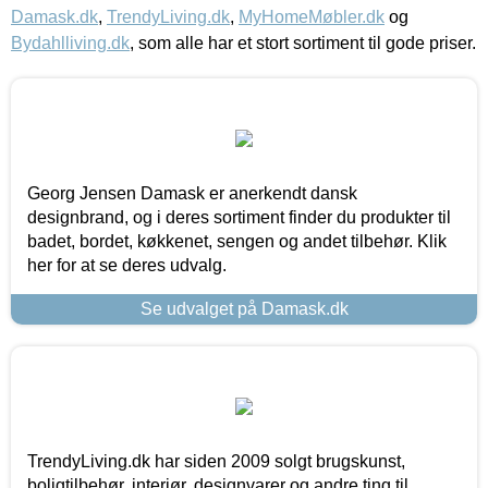
Damask.dk
,
TrendyLiving.dk
,
MyHomeMøbler.dk
og
Bydahlliving.dk
, som alle har et stort sortiment til gode priser.
Georg Jensen Damask er anerkendt dansk
designbrand, og i deres sortiment finder du produkter til
badet, bordet, køkkenet, sengen og andet tilbehør. Klik
her for at se deres udvalg.
Se udvalget på Damask.dk
TrendyLiving.dk har siden 2009 solgt brugskunst,
boligtilbehør, interiør, designvarer og andre ting til