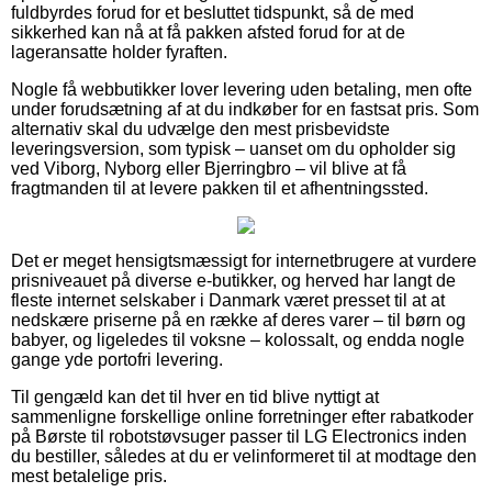
fuldbyrdes forud for et besluttet tidspunkt, så de med
sikkerhed kan nå at få pakken afsted forud for at de
lageransatte holder fyraften.
Nogle få webbutikker lover levering uden betaling, men ofte
under forudsætning af at du indkøber for en fastsat pris. Som
alternativ skal du udvælge den mest prisbevidste
leveringsversion, som typisk – uanset om du opholder sig
ved Viborg, Nyborg eller Bjerringbro – vil blive at få
fragtmanden til at levere pakken til et afhentningssted.
Det er meget hensigtsmæssigt for internetbrugere at vurdere
prisniveauet på diverse e-butikker, og herved har langt de
fleste internet selskaber i Danmark været presset til at at
nedskære priserne på en række af deres varer – til børn og
babyer, og ligeledes til voksne – kolossalt, og endda nogle
gange yde portofri levering.
Til gengæld kan det til hver en tid blive nyttigt at
sammenligne forskellige online forretninger efter rabatkoder
på Børste til robotstøvsuger passer til LG Electronics inden
du bestiller, således at du er velinformeret til at modtage den
mest betalelige pris.