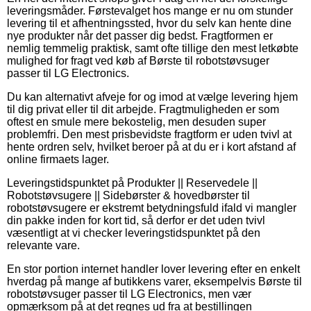
leveringsmåder. Førstevalget hos mange er nu om stunder
levering til et afhentningssted, hvor du selv kan hente dine
nye produkter når det passer dig bedst. Fragtformen er
nemlig temmelig praktisk, samt ofte tillige den mest letkøbte
mulighed for fragt ved køb af Børste til robotstøvsuger
passer til LG Electronics.
Du kan alternativt afveje for og imod at vælge levering hjem
til dig privat eller til dit arbejde. Fragtmuligheden er som
oftest en smule mere bekostelig, men desuden super
problemfri. Den mest prisbevidste fragtform er uden tvivl at
hente ordren selv, hvilket beroer på at du er i kort afstand af
online firmaets lager.
Leveringstidspunktet på Produkter || Reservedele ||
Robotstøvsugere || Sidebørster & hovedbørster til
robotstøvsugere er ekstremt betydningsfuld ifald vi mangler
din pakke inden for kort tid, så derfor er det uden tvivl
væsentligt at vi checker leveringstidspunktet på den
relevante vare.
En stor portion internet handler lover levering efter en enkelt
hverdag på mange af butikkens varer, eksempelvis Børste til
robotstøvsuger passer til LG Electronics, men vær
opmærksom på at det regnes ud fra at bestillingen