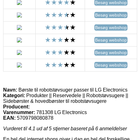
Besøg webshop
Besøg webshop
Besøg webshop
Besøg webshop
Besøg webshop
Besøg webshop
Navn:
Børste til robotstøvsuger passer til LG Electronics
Kategori:
Produkter || Reservedele || Robotstøvsugere ||
Sidebørster & hovedbørster til robotstøvsugere
Producent:
Varenummer:
781308 LG Electronics
EAN:
5709798080878
Vurderet til
4.1
ud af 5 stjerner baseret på
6
anmeldelser
En hel del internet shops giver i dag en hel del forskellige