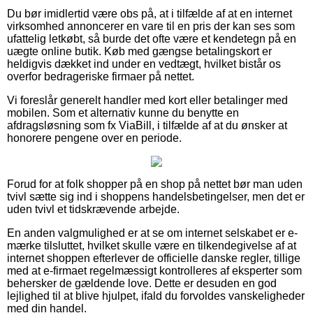
Du bør imidlertid være obs på, at i tilfælde af at en internet
virksomhed annoncerer en vare til en pris der kan ses som
ufattelig letkøbt, så burde det ofte være et kendetegn på en
uægte online butik. Køb med gængse betalingskort er
heldigvis dækket ind under en vedtægt, hvilket bistår os
overfor bedrageriske firmaer på nettet.
Vi foreslår generelt handler med kort eller betalinger med
mobilen. Som et alternativ kunne du benytte en
afdragsløsning som fx ViaBill, i tilfælde af at du ønsker at
honorere pengene over en periode.
Forud for at folk shopper på en shop på nettet bør man uden
tvivl sætte sig ind i shoppens handelsbetingelser, men det er
uden tvivl et tidskrævende arbejde.
En anden valgmulighed er at se om internet selskabet er e-
mærke tilsluttet, hvilket skulle være en tilkendegivelse af at
internet shoppen efterlever de officielle danske regler, tillige
med at e-firmaet regelmæssigt kontrolleres af eksperter som
behersker de gældende love. Dette er desuden en god
lejlighed til at blive hjulpet, ifald du forvoldes vanskeligheder
med din handel.