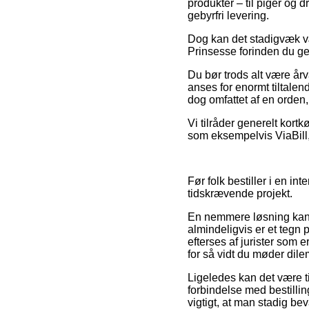
produkter – til piger og
gebyrfri levering.
Dog kan det stadigvæk vær
Prinsesse forinden du gen
Du bør trods alt være årv
anses for enormt tiltalen
dog omfattet af en orden,
Vi tilråder generelt kor
som eksempelvis ViaBill,
Før folk bestiller i en i
tidskrævende projekt.
En nemmere løsning kan 
almindeligvis er et tegn
efterses af jurister som e
for så vidt du møder dile
Ligeledes kan det være ti
forbindelse med bestillin
vigtigt, at man stadig b