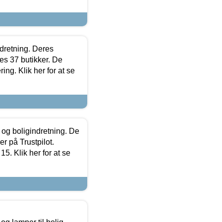
ndretning. Deres
s 37 butikker. De
ing. Klik her for at se
 og boligindretning. De
r på Trustpilot.
5. Klik her for at se