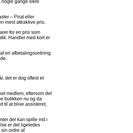
a nogle gange sikre
ter – Pirat eller
n mest attraktive pris.
arer for en pris som
utik. Handler med kort er
 af en afbetalingsordning
ode.
, det er dog oftest et
ket medlem, eftersom det
ne butikken nu og da
til at blive assisteret,
ter der kan spille ind i
lse er det ligeledes
sin ordre af