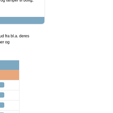
g lamper til bolig,
 fra bl.a. deres
mer og