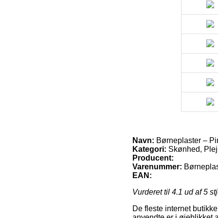
Navn:
Børneplaster – Pir
Kategori:
Skønhed, Plej
Producent:
Varenummer:
Børneplast
EAN:
Vurderet til
4.1
ud af 5 st
De fleste internet butikk
anvendte er i øjeblikket 