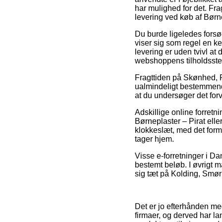
har mulighed for det. Fra
levering ved køb af Børne
Du burde ligeledes forsøg
viser sig som regel en 
levering er uden tvivl a
webshoppens tilholdsste
Fragttiden på Skønhed, 
ualmindeligt bestemmende
at du undersøger det forv
Adskillige online forret
Børneplaster – Pirat ell
klokkeslæt, med det formå
tager hjem.
Visse e-forretninger i Da
bestemt beløb. I øvrigt 
sig tæt på Kolding, Smør
Det er jo efterhånden meg
firmaer, og derved har la