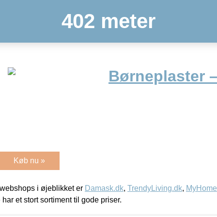
402 meter
Børneplaster – 
Køb nu »
webshops i øjeblikket er
Damask.dk
,
TrendyLiving.dk
,
MyHomeM
 har et stort sortiment til gode priser.