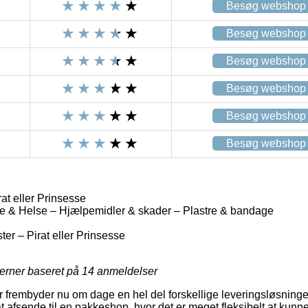
Besøg webshop
Besøg webshop
Besøg webshop
Besøg webshop
Besøg webshop
Besøg webshop
at eller Prinsesse
e & Helse – Hjælpemidler & skader – Plastre & bandage
er – Pirat eller Prinsesse
jerner baseret på
14
anmeldelser
er frembyder nu om dage en hel del forskellige leveringsløsninge
at afsende til en pakkeshop, hvor det er meget fleksibelt at kun