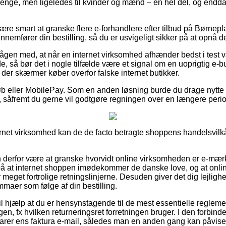
 drenge, men ligeledes til kvinder og mænd – en hel del, og endd
e smart at granske flere e-forhandlere efter tilbud på Børneplas
nemfører din bestilling, så du er usvigeligt sikker på at opnå de
ågen med, at når en internet virksomhed afhænder bedst i test v
de, så bør det i nogle tilfælde være et signal om en uoprigtig e-b
 der skærmer køber overfor falske internet butikker.
tkøb eller MobilePay. Som en anden løsning burde du drage nytte
 såfremt du gerne vil godtgøre regningen over en længere peri
nternet virksomhed kan de de facto betragte shoppens handelsvilkår
derfor være at granske hvorvidt online virksomheden er e-mær
 på at internet shoppen imødekommer de danske love, og at onli
r meget fortrolige retningslinjerne. Desuden giver det dig lejlighed 
mmaer som følge af din bestilling.
l hjælp at du er hensynstagende til de mest essentielle reglemen
gen, fx hvilken returneringsret forretningen bruger. I den forbinde
evarer ens faktura e-mail, således man en anden gang kan påvise 