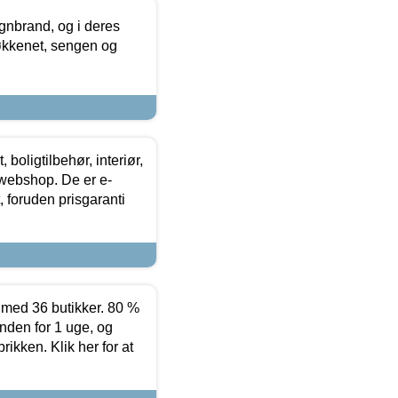
nbrand, og i deres
køkkenet, sengen og
boligtilbehør, interiør,
 webshop. De er e-
 foruden prisgaranti
ed 36 butikker. 80 %
nden for 1 uge, og
ikken. Klik her for at