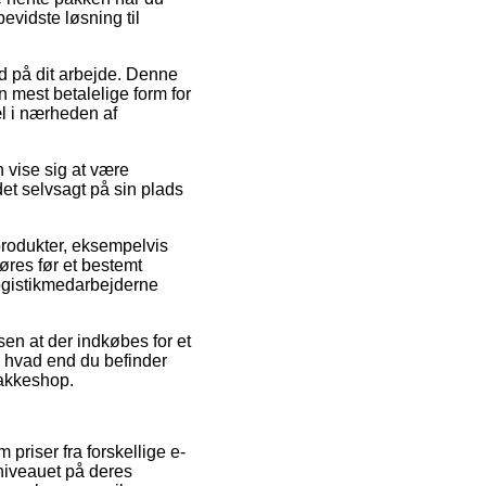
evidste løsning til
 ud på dit arbejde. Denne
mest betalelige form for
æl i nærheden af
 vise sig at være
et selvsagt på sin plads
produkter, eksempelvis
øres før et bestemt
logistikmedarbejderne
sen at der indkøbes for et
– hvad end du befinder
pakkeshop.
priser fra forskellige e-
sniveauet på deres