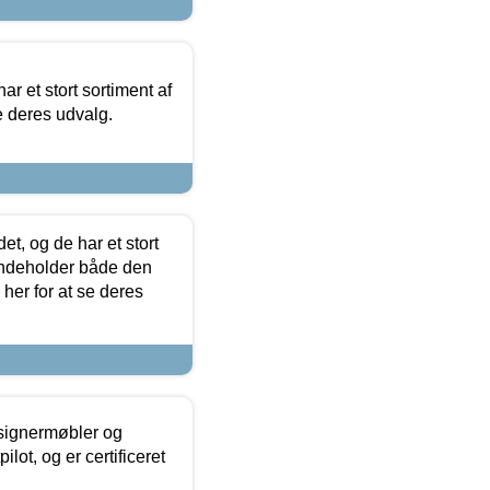
ar et stort sortiment af
e deres udvalg.
t, og de har et stort
 indeholder både den
 her for at se deres
esignermøbler og
lot, og er certificeret