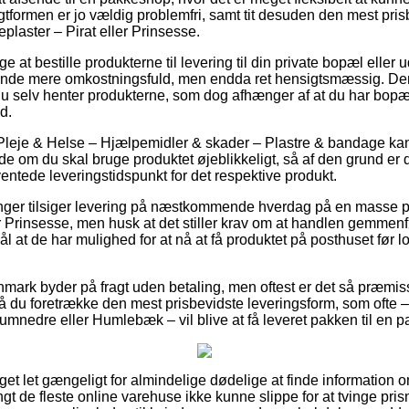
gtformen er jo vældig problemfri, samt tit desuden den mest prisb
plaster – Pirat eller Prinsesse.
e at bestille produkterne til levering til din private bopæl eller
kende mere omkostningsfuld, men endda ret hensigtsmæssig. Den 
t du selv henter produkterne, som dog afhænger af at du har bop
d.
Pleje & Helse – Hjælpemidler & skader – Plastre & bandage kan
 om du skal bruge produktet øjeblikkeligt, så af den grund er d
entede leveringstidspunkt for det respektive produkt.
ninger tilsiger levering på næstkommende hverdag på en masse 
er Prinsesse, men husk at det stiller krav om at handlen gemmenf
l at de har mulighed for at nå at få produktet på posthuset før 
nmark byder på fragt uden betaling, men oftest er det så præmis
må du foretrække den mest prisbevidste leveringsform, som ofte 
umnedre eller Humlebæk – vil blive at få leveret pakken til en 
et let gængeligt for almindelige dødelige at finde information om 
ngt de fleste online varehuse ikke kunne slippe for at tvinge pri