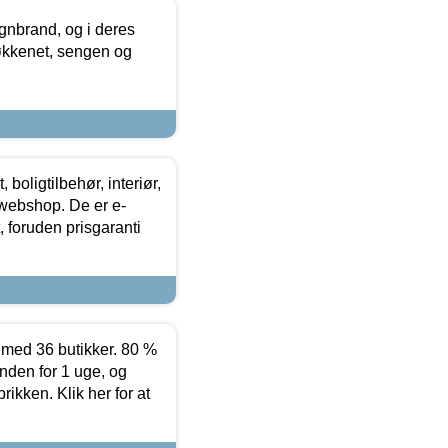
nbrand, og i deres
køkkenet, sengen og
boligtilbehør, interiør,
 webshop. De er e-
 foruden prisgaranti
ed 36 butikker. 80 %
nden for 1 uge, og
ikken. Klik her for at