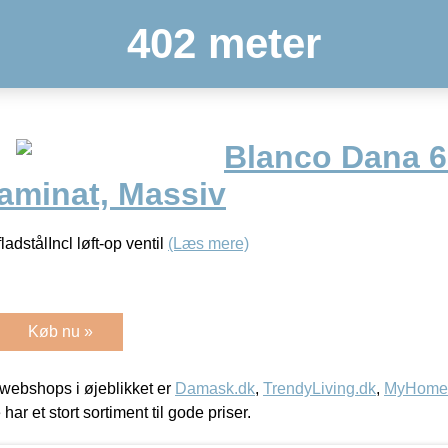
402 meter
Blanco Dana 6
Laminat, Massiv
adstålIncl løft-op ventil
(Læs mere)
Køb nu »
webshops i øjeblikket er
Damask.dk
,
TrendyLiving.dk
,
MyHomeM
 har et stort sortiment til gode priser.