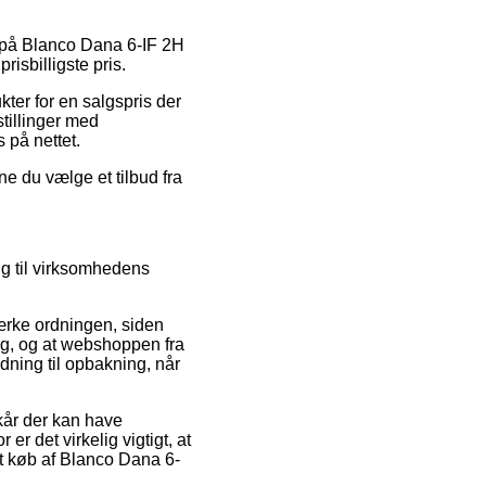
g på Blanco Dana 6-IF 2H
risbilligste pris.
ter for en salgspris der
stillinger med
s på nettet.
ne du vælge et tilbud fra
ng til virksomhedens
mærke ordningen, siden
ing, og at webshoppen fra
edning til opbakning, når
kår der kan have
r det virkelig vigtigt, at
it køb af Blanco Dana 6-