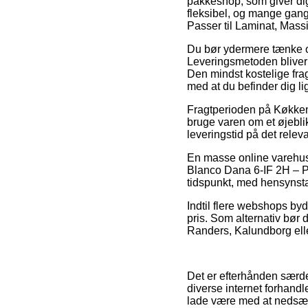
pakkeshop, som giver dig 
fleksibel, og mange gang
Passer til Laminat, Massi
Du bør ydermere tænke over
Leveringsmetoden bliver
Den mindst kostelige fra
med at du befinder dig li
Fragtperioden på Køkkenv
bruge varen om et øjebli
leveringstid på det relev
En masse online varehuse
Blanco Dana 6-IF 2H – Pa
tidspunkt, med hensynstag
Indtil flere webshops by
pris. Som alternativ bør 
Randers, Kalundborg eller
Det er efterhånden særde
diverse internet forhand
lade være med at nedsætt