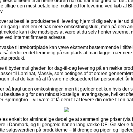
fleksibiliteten til at hente ordren når du har mulighed for det. 
e tillige den mest betalelige mulighed for levering ved køb af 
v.
 at bestille produkterne til levering hjem til dig selv eller ud t
 en gang i mellem et hak mere omkostningsfuld, men på den an
gtmetode kan ikke modsiges at være at du selv henter varerne, m
ge ved internet firmaets adresse.
aske til træbordplade kan være ekstremt bestemmende i tilfælde
k, så derfor er det temmelig på sin plads at man kigger nærmere
ante produkt.
 tilbyder muligheden for dag-til-dag levering på en række pro
sser til Laminat, Massiv, som betinges af at ordren gennemføres 
en til at de kan nå at få varerne ekspederet før personalet får fr
der på fragt uden omkostninger, men tit gælder det kun hvis der 
du beslutte sig for den mindst kostelige leveringstype, hvilket of
 Bjerringbro – vil være at få dem til at levere din ordre til en p
les enkelt for almindelige dødelige at sammenligne priser (via f
lere i Danmark, og til gengæld har en lang række DFI-Geisler e-f
e salgsværdien på produkterne – til drenge og piger, og ligeled