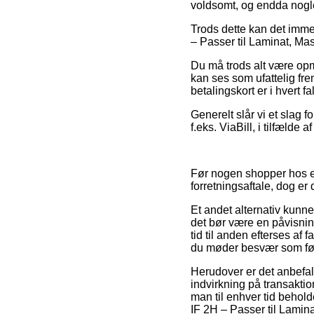
voldsomt, og endda nogle
Trods dette kan det imme
– Passer til Laminat, Mass
Du må trods alt være opm
kan ses som ufattelig fre
betalingskort er i hvert f
Generelt slår vi et slag 
f.eks. ViaBill, i tilfælde 
Før nogen shopper hos en
forretningsaftale, dog er 
Et andet alternativ kunn
det bør være en påvisning
tid til anden efterses af
du møder besvær som føl
Herudover er det anbefal
indvirkning på transaktio
man til enhver tid behol
IF 2H – Passer til Lamin