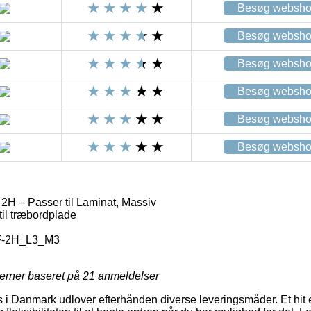
Besøg websh
Besøg websh
Besøg websh
Besøg websh
Besøg websh
Besøg websh
2H – Passer til Laminat, Massiv
il træbordplade
F-2H_L3_M3
jerner baseret på
21
anmeldelser
 Danmark udlover efterhånden diverse leveringsmåder. Et hit er