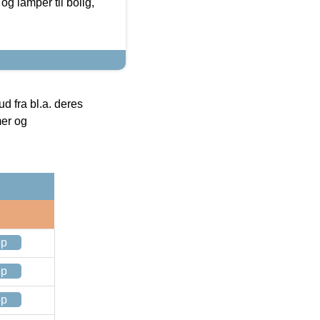
g lamper til bolig,
 fra bl.a. deres
mer og
op
op
op