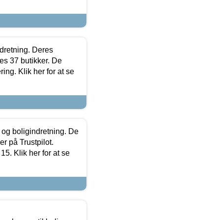
ndretning. Deres
s 37 butikker. De
ing. Klik her for at se
 og boligindretning. De
r på Trustpilot.
5. Klik her for at se