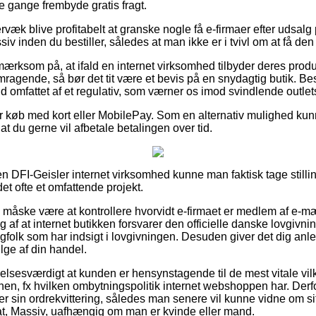
 gange frembyde gratis fragt.
rvæk blive profitabelt at granske nogle få e-firmaer efter udsal
iv inden du bestiller, således at man ikke er i tvivl om at få den p
ærksom på, at ifald en internet virksomhed tilbyder deres produk
mragende, så bør det tit være et bevis på en snydagtig butik. Be
ald omfattet af et regulativ, som værner os imod svindlende outlet
for køb med kort eller MobilePay. Som en alternativ mulighed kun
af at du gerne vil afbetale betalingen over tid.
 DFI-Geisler internet virksomhed kunne man faktisk tage stilli
det ofte et omfattende projekt.
e måske være at kontrollere hvorvidt e-firmaet er medlem af e-
 af at internet butikken forsvarer den officielle danske lovgivn
 fagfolk som har indsigt i lovgivningen. Desuden giver det dig anl
ge af din handel.
elsesværdigt at kunden er hensynstagende til de mest vitale vil
nen, fx hvilken ombytningspolitik internet webshoppen har. Derfor e
der sin ordrekvittering, således man senere vil kunne vidne om s
at, Massiv, uafhængig om man er kvinde eller mand.