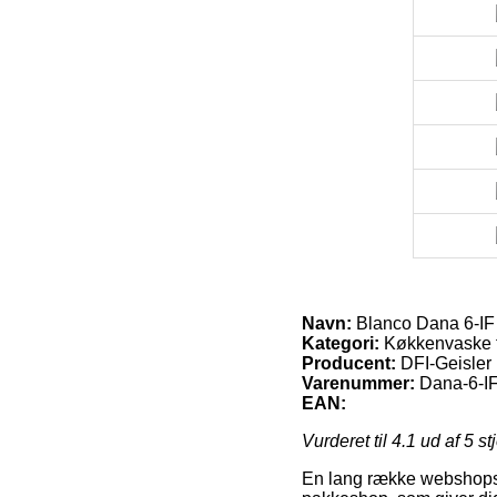
Navn:
Blanco Dana 6-IF 
Kategori:
Køkkenvaske t
Producent:
DFI-Geisler
Varenummer:
Dana-6-I
EAN:
Vurderet til
4.1
ud af 5 st
En lang række webshops i