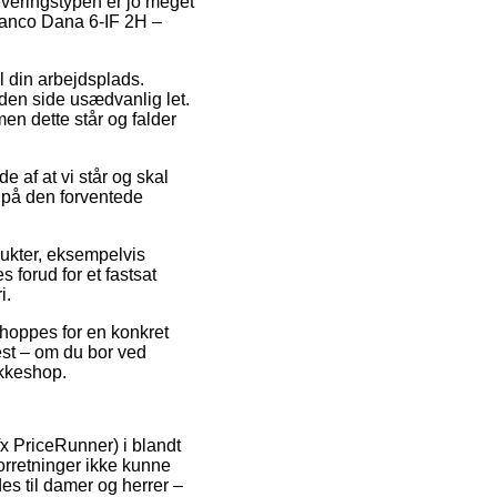
Leveringstypen er jo meget
Blanco Dana 6-IF 2H –
il din arbejdsplads.
den side usædvanlig let.
en dette står og falder
 af at vi står og skal
 på den forventede
dukter, eksempelvis
forud for et fastsat
i.
shoppes for en konkret
test – om du bor ved
akkeshop.
x PriceRunner) i blandt
orretninger ikke kunne
es til damer og herrer –