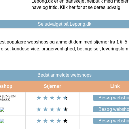
Lepong.dk er en danskejet netbutik med møbler o
have og fritid. Klik her for at se deres udvalg.
Se udvalget på Lepong.dk
t populære webshops og anmeldt dem med stjerner fra 1 til 5 ud
rrelse, kundeservice, brugervenlighed, betingelser, leveringsfor
Bedst anmeldte webshops
bshop
Stjerner
Link
Besøg websh
Besøg websh
Besøg websh