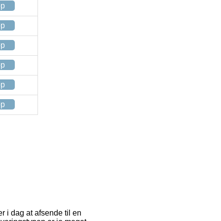
op
op
op
op
op
op
 i dag at afsende til en