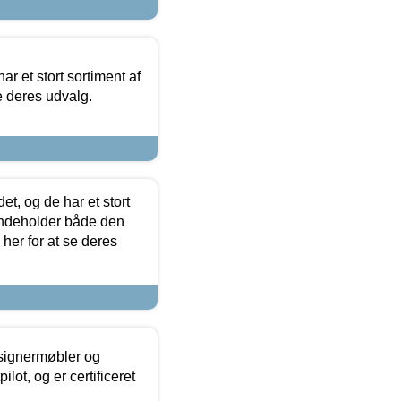
ar et stort sortiment af
e deres udvalg.
t, og de har et stort
 indeholder både den
 her for at se deres
esignermøbler og
lot, og er certificeret