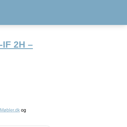
-IF 2H –
øbler.dk
og