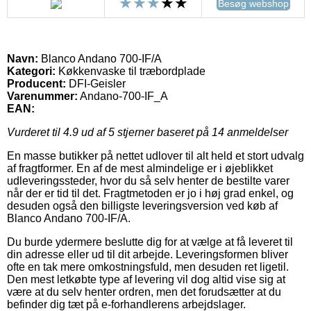
Besøg webshop
Navn:
Blanco Andano 700-IF/A
Kategori:
Køkkenvaske til træbordplade
Producent:
DFI-Geisler
Varenummer:
Andano-700-IF_A
EAN:
Vurderet til
4.9
ud af 5 stjerner baseret på
14
anmeldelser
En masse butikker på nettet udlover til alt held et stort udvalg
af fragtformer. En af de mest almindelige er i øjeblikket
udleveringssteder, hvor du så selv henter de bestilte varer
når der er tid til det. Fragtmetoden er jo i høj grad enkel, og
desuden også den billigste leveringsversion ved køb af
Blanco Andano 700-IF/A.
Du burde ydermere beslutte dig for at vælge at få leveret til
din adresse eller ud til dit arbejde. Leveringsformen bliver
ofte en tak mere omkostningsfuld, men desuden ret ligetil.
Den mest letkøbte type af levering vil dog altid vise sig at
være at du selv henter ordren, men det forudsætter at du
befinder dig tæt på e-forhandlerens arbejdslager.