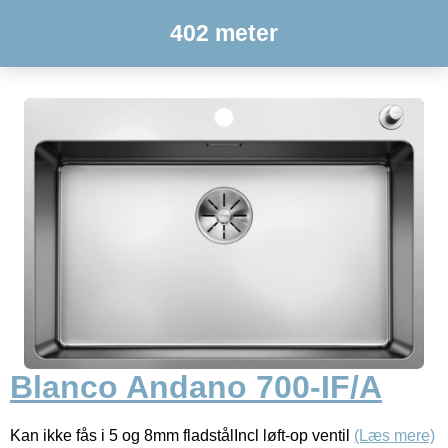
402 meter
Blanco Andano 700-IF/A
Kan ikke fås i 5 og 8mm fladstålIncl løft-op ventil
(Læs mere)