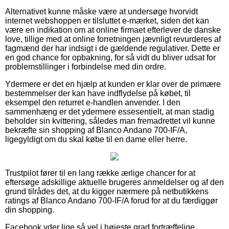
Alternativet kunne måske være at undersøge hvorvidt
internet webshoppen er tilsluttet e-mærket, siden det kan
være en indikation om at online firmaet efterlever de danske
love, tillige med at online forretningen jævnligt revurderes af
fagmænd der har indsigt i de gældende regulativer. Dette er
en god chance for opbakning, for så vidt du bliver udsat for
problemstillinger i forbindelse med din ordre.
Ydermere er det en hjælp at kunden er klar over de primære
bestemmelser der kan have indflydelse på købet, til
eksempel den returret e-handlen anvender. I den
sammenhæng er det ydermere essesentielt, at man stadig
beholder sin kvittering, således man fremadrettet vil kunne
bekræfte sin shopping af Blanco Andano 700-IF/A,
ligegyldigt om du skal købe til en dame eller herre.
Trustpilot fører til en lang række ærlige chancer for at
eftersøge adskillige aktuelle brugeres anmeldelser og af den
grund tilrådes det, at du kigger nærmere på netbutikkens
ratings af Blanco Andano 700-IF/A forud for at du færdiggør
din shopping.
Facebook yder lige så vel i højeste grad fortræffelige