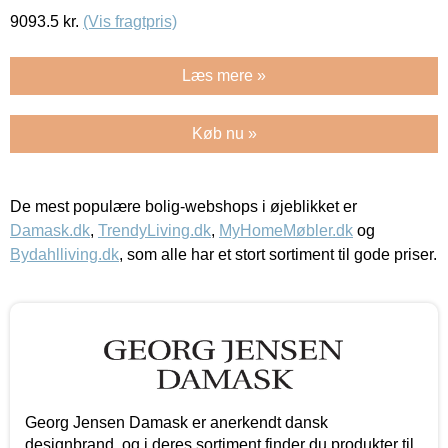
9093.5
kr.
(Vis fragtpris)
Læs mere »
Køb nu »
De mest populære bolig-webshops i øjeblikket er
Damask.dk
,
TrendyLiving.dk
,
MyHomeMøbler.dk
og
Bydahlliving.dk
, som alle har et stort sortiment til gode priser.
Georg Jensen Damask er anerkendt dansk
designbrand, og i deres sortiment finder du produkter til