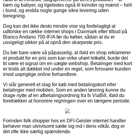
børn og babyer, og ligeledes også til kvinder og mænd – helt
i bund, og endda nogle gange sikre levering uden
beregning.
Dog kan det ikke desto mindre vise sig fordelagtigt at
udforske en række internet shops i Danmark efter tilbud på
Blanco Andano 700-IF/A før du køber, sådan at du er
usvigeligt sikker på at opnå den skarpeste pris.
Du bør bare være så påpasselig, at ifald en shop reklamerer
et produkt for en pris som kan virke uhørt letkøbt, burde det
tit være et signal om en uægte webshop. Betalinger med kort
er trods alt dækket ind under en regel, som forsvarer kunden
imod uoprigtige online forhandlere.
Vi slår generelt et slag for køb med betalingskort eller
betalinger med mobilen. Som en anden løsning kunne du
drage nytte af en afbetalingsordning fra fx ViaBill, ifald du
foretrækker at honorere regningen over en længere periode.
Forinden folk shopper hos en DFI-Geisler internet handler
behøver man utvivlsomt sætte sig ind i dens vilkår, dog er
det ofte ikke særlig spændende.