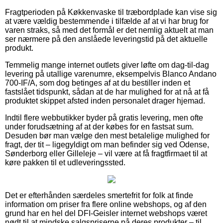
Fragtperioden på Køkkenvaske til træbordplade kan vise sig
at være vældig bestemmende i tilfælde af at vi har brug for
varen straks, så med det formål er det nemlig aktuelt at man
ser nærmere på den anslåede leveringstid på det aktuelle
produkt.
Temmelig mange internet outlets giver løfte om dag-til-dag
levering på utallige varenumre, eksempelvis Blanco Andano
700-IF/A, som dog betinges af at du bestiller inden et
fastslået tidspunkt, sådan at de har mulighed for at nå at få
produktet skippet afsted inden personalet drager hjemad.
Indtil flere webbutikker byder på gratis levering, men ofte
under forudsætning af at der købes for en fastsat sum.
Desuden bør man vælge den mest betalelige mulighed for
fragt, der tit – ligegyldigt om man befinder sig ved Odense,
Sønderborg eller Gilleleje – vil være at få fragtfirmaet til at
køre pakken til et udleveringssted.
Det er efterhånden særdeles smertefrit for folk at finde
information om priser fra flere online webshops, og af den
grund har en hel del DFI-Geisler internet webshops været
nødt til at mindske salgspriserne på deres produkter – til