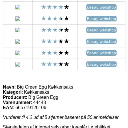
Besøg webshop
Besøg webshop
Besøg webshop
Besøg webshop
Besøg webshop
Besøg webshop
Navn:
Big Green Egg Køkkensaks
Kategori:
Køkkensaks
Producent:
Big Green Egg
Varenummer:
44448
EAN:
665719120106
Vurderet til
4.2
ud af 5 stjerner baseret på
50
anmeldelser
Størstedelen af internet selskaber foreslår i øjeblikket