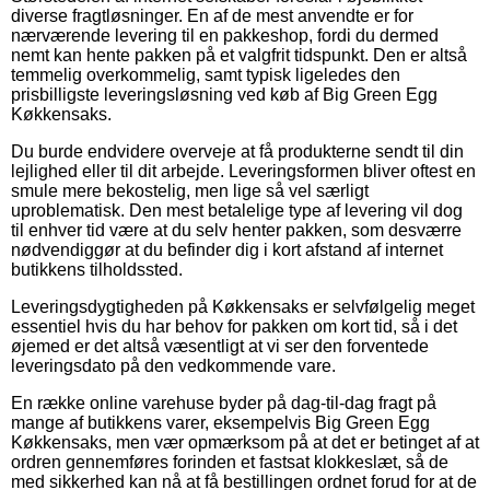
diverse fragtløsninger. En af de mest anvendte er for
nærværende levering til en pakkeshop, fordi du dermed
nemt kan hente pakken på et valgfrit tidspunkt. Den er altså
temmelig overkommelig, samt typisk ligeledes den
prisbilligste leveringsløsning ved køb af Big Green Egg
Køkkensaks.
Du burde endvidere overveje at få produkterne sendt til din
lejlighed eller til dit arbejde. Leveringsformen bliver oftest en
smule mere bekostelig, men lige så vel særligt
uproblematisk. Den mest betalelige type af levering vil dog
til enhver tid være at du selv henter pakken, som desværre
nødvendiggør at du befinder dig i kort afstand af internet
butikkens tilholdssted.
Leveringsdygtigheden på Køkkensaks er selvfølgelig meget
essentiel hvis du har behov for pakken om kort tid, så i det
øjemed er det altså væsentligt at vi ser den forventede
leveringsdato på den vedkommende vare.
En række online varehuse byder på dag-til-dag fragt på
mange af butikkens varer, eksempelvis Big Green Egg
Køkkensaks, men vær opmærksom på at det er betinget af at
ordren gennemføres forinden et fastsat klokkeslæt, så de
med sikkerhed kan nå at få bestillingen ordnet forud for at de