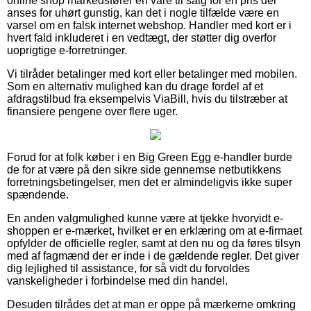
online shop markedsfører en vare til salg for en pris der
anses for uhørt gunstig, kan det i nogle tilfælde være en
varsel om en falsk internet webshop. Handler med kort er i
hvert fald inkluderet i en vedtægt, der støtter dig overfor
uoprigtige e-forretninger.
Vi tilråder betalinger med kort eller betalinger med mobilen.
Som en alternativ mulighed kan du drage fordel af et
afdragstilbud fra eksempelvis ViaBill, hvis du tilstræber at
finansiere pengene over flere uger.
Forud for at folk køber i en Big Green Egg e-handler burde
de for at være på den sikre side gennemse netbutikkens
forretningsbetingelser, men det er almindeligvis ikke super
spændende.
En anden valgmulighed kunne være at tjekke hvorvidt e-
shoppen er e-mærket, hvilket er en erklæring om at e-firmaet
opfylder de officielle regler, samt at den nu og da føres tilsyn
med af fagmænd der er inde i de gældende regler. Det giver
dig lejlighed til assistance, for så vidt du forvoldes
vanskeligheder i forbindelse med din handel.
Desuden tilrådes det at man er oppe på mærkerne omkring