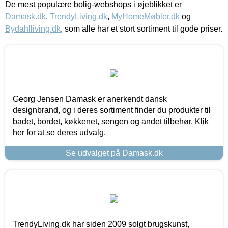
De mest populære bolig-webshops i øjeblikket er
Damask.dk
,
TrendyLiving.dk
,
MyHomeMøbler.dk
og
Bydahlliving.dk
, som alle har et stort sortiment til gode priser.
Georg Jensen Damask er anerkendt dansk
designbrand, og i deres sortiment finder du produkter til
badet, bordet, køkkenet, sengen og andet tilbehør. Klik
her for at se deres udvalg.
Se udvalget på Damask.dk
TrendyLiving.dk har siden 2009 solgt brugskunst,