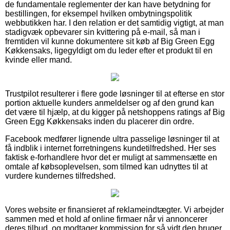
de fundamentale reglementer der kan have betydning for
bestillingen, for eksempel hvilken ombytningspolitik
webbutikken har. I den relation er det samtidig vigtigt, at man
stadigvæk opbevarer sin kvittering på e-mail, så man i
fremtiden vil kunne dokumentere sit køb af Big Green Egg
Køkkensaks, ligegyldigt om du leder efter et produkt til en
kvinde eller mand.
Trustpilot resulterer i flere gode løsninger til at efterse en stor
portion aktuelle kunders anmeldelser og af den grund kan
det være til hjælp, at du kigger på netshoppens ratings af Big
Green Egg Køkkensaks inden du placerer din ordre.
Facebook medfører lignende ultra passelige løsninger til at
få indblik i internet forretningens kundetilfredshed. Her ses
faktisk e-forhandlere hvor det er muligt at sammensætte en
omtale af købsoplevelsen, som tilmed kan udnyttes til at
vurdere kundernes tilfredshed.
Vores website er finansieret af reklameindtægter. Vi arbejder
sammen med et hold af online firmaer når vi annoncerer
deres tilbud, og modtager kommission for så vidt den bruger