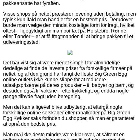
pakkeansatte har fyraften.
Visse shops på nettet præsterer levering uden betaling, men
typisk kun ifald man handler for en bestemt pris. Derudover
burde man vælge den mindst kostelige form for fragt, hvilket
oftest – ligegyldigt om man bor tæt på Holstebro, Rønne
eller Tønder – er at få fragtmanden til at bringe pakken til et
udleveringssted.
Det har vist sig at være meget simpelt for almindelige
dødelige at finde de laveste priser fra forskellige firmaer på
nettet, og af den grund har langt de fleste Big Green Egg
online outlets ikke kunne slippe for at reducere
udsalgspriserne på deres produkter – til babyer og børn, og
desuden også til voksne – eftertrykkeligt, og endda nogle
gange tilbyde fragt uden beregning.
Men det kan alligevel blive udbytterigt at eftergå nogle
forskellige online selskaber efter rabatkoder på Big Green
Egg Køkkensaks forinden du shopper, så man er garanteret
at opnå den bedste pris.
Man må ikke desto mindre være klar over, at såfremt en