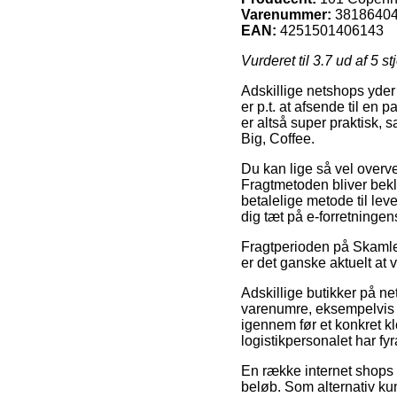
Varenummer:
3818640
EAN:
4251501406143
Vurderet til
3.7
ud af 5 st
Adskillige netshops yde
er p.t. at afsende til en 
er altså super praktisk,
Big, Coffee.
Du kan lige så vel overve
Fragtmetoden bliver bek
betalelige metode til lev
dig tæt på e-forretninge
Fragtperioden på Skamle
er det ganske aktuelt at 
Adskillige butikker på n
varenumre, eksempelvis B
igennem før et konkret kl
logistikpersonalet har fyr
En række internet shops 
beløb. Som alternativ ku