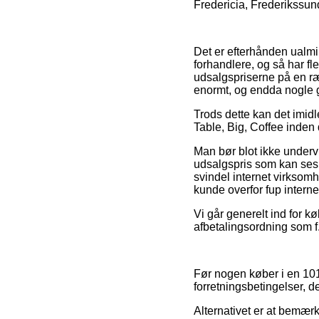
Fredericia, Frederikssund 
Det er efterhånden ualmin
forhandlere, og så har fl
udsalgspriserne på en ræ
enormt, og endda nogle ga
Trods dette kan det imidl
Table, Big, Coffee inden d
Man bør blot ikke undervu
udsalgspris som kan ses 
svindel internet virksom
kunde overfor fup interne
Vi går generelt ind for 
afbetalingsordning som f.e
Før nogen køber i en 101
forretningsbetingelser, d
Alternativet er at bemærke