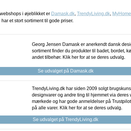
webshops i øjeblikket er
Damask.dk
,
TrendyLiving.dk
,
MyHomeM
 har et stort sortiment til gode priser.
Georg Jensen Damask er anerkendt dansk desig
sortiment finder du produkter til badet, bordet, 
andet tilbehør. Klik her for at se deres udvalg.
Se udvalget på Damask.dk
TrendyLiving.dk har siden 2009 solgt brugskunst, 
designvarer og andre ting til hjemmet via deres
mærkede og har gode anmeldelser på Trustpilot,
på alle varer. Klik her for at se deres udvalg.
Se udvalget på TrendyLiving.dk