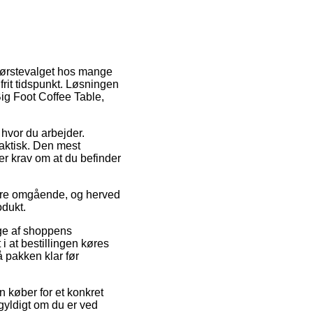
Førstevalget hos mange
gfrit tidspunkt. Løsningen
Big Foot Coffee Table,
 hvor du arbejder.
aktisk. Den mest
ler krav om at du befinder
dre omgående, og herved
odukt.
nge af shoppens
 at bestillingen køres
å pakken klar før
 køber for et konkret
gyldigt om du er ved