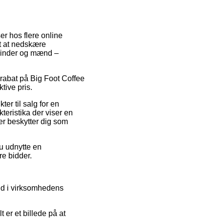
er hos flere online
at at nedskære
kvinder og mænd –
r rabat på Big Foot Coffee
tive pris.
er til salg for en
teristika der viser en
er beskytter dig som
u udnytte en
re bidder.
nd i virksomhedens
 er et billede på at