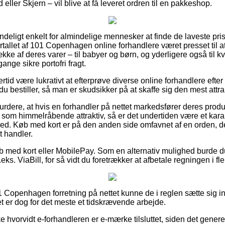
eller Skjern – vil blive at få leveret ordren til en pakkeshop.
deligt enkelt for almindelige mennesker at finde de laveste pris
ertallet af 101 Copenhagen online forhandlere været presset til 
kke af deres varer – til babyer og børn, og yderligere også til 
nge sikre portofri fragt.
ertid være lukrativt at efterprøve diverse online forhandlere efte
u bestiller, så man er skudsikker på at skaffe sig den mest attrak
rdere, at hvis en forhandler på nettet markedsfører deres produkt
som himmelråbende attraktiv, så er det undertiden være et karak
hed. Køb med kort er på den anden side omfavnet af en orden, d
t handler.
køb med kort eller MobilePay. Som en alternativ mulighed burde d
ks. ViaBill, for så vidt du foretrækker at afbetale regningen i fle
 Copenhagen forretning på nettet kunne de i reglen sætte sig i
et er dog for det meste et tidskrævende arbejde.
 hvorvidt e-forhandleren er e-mærke tilsluttet, siden det generelt