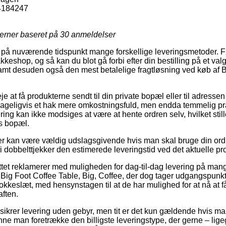
4184247
jerner baseret på
30
anmeldelser
r på nuværende tidspunkt mange forskellige leveringsmetoder. 
pakkeshop, og så kan du blot gå forbi efter din bestilling på et val
 samt desuden også den mest betalelige fragtløsning ved køb af 
je at få produkterne sendt til din private bopæl eller til adressen
lageligvis et hak mere omkostningsfuld, men endda temmelig pr
ering kan ikke modsiges at være at hente ordren selv, hvilket stil
ns bopæl.
r kan være vældig udslagsgivende hvis man skal bruge din or
vi dobbelttjekker den estimerede leveringstid ved det aktuelle pr
ettet reklamerer med muligheden for dag-til-dag levering på ma
ig Foot Coffee Table, Big, Coffee, der dog tager udgangspunkt i
okkeslæt, med hensynstagen til at de har mulighed for at nå at f
aften.
sikrer levering uden gebyr, men tit er det kun gældende hvis man
nne man foretrække den billigste leveringstype, der gerne – lige