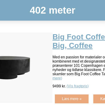
402 meter
Big Foot Coffe
Big, Coffee
Med en passion for materialer og
kombineret med et designæstet
præsenterer 101 Copenhagen e
nyheder og tidløse klassikere. 
skamler som Big Foot Coffee Ta
mere)
9499
kr.
(Vis fragtpris)
Læs mere »
Kø