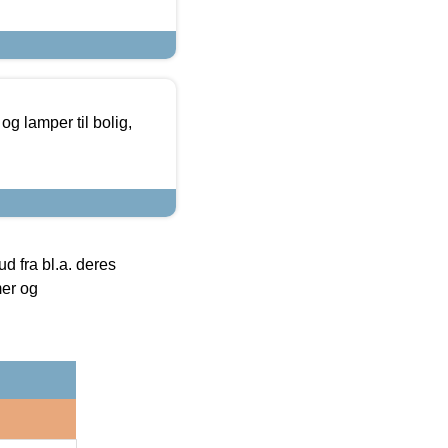
g lamper til bolig,
 fra bl.a. deres
mer og