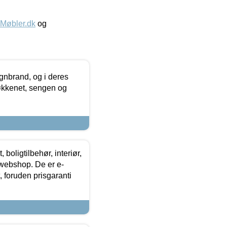
øbler.dk
og
nbrand, og i deres
køkkenet, sengen og
boligtilbehør, interiør,
 webshop. De er e-
 foruden prisgaranti