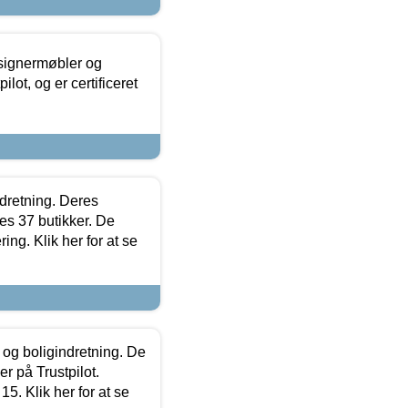
esignermøbler og
lot, og er certificeret
ndretning. Deres
s 37 butikker. De
ing. Klik her for at se
 og boligindretning. De
r på Trustpilot.
5. Klik her for at se