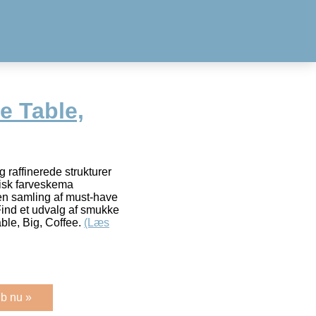
e Table,
 raffinerede strukturer
isk farveskema
n samling af must-have
Find et udvalg af smukke
ble, Big, Coffee.
(Læs
b nu »