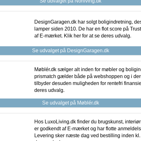
Se udvalget på Norliving.dk
DesignGaragen.dk har solgt boligindretning, d
lamper siden 2010. De har en flot score på Trustpi
af E-mærket. Klik her for at se deres udvalg.
Se udvalget på DesignGaragen.dk
Møblér.dk sælger alt inden for møbler og boligi
prismatch gælder både på webshoppen og i dere
tilbyder desuden muligheden for rentefri finansier
deres udvalg.
Se udvalget på Møblér.dk
Hos LuxoLiving.dk finder du brugskunst, interiør
er godkendt af E-mærket og har flotte anmeldelse
Levering sker næste dag ved bestilling inden kl. 1