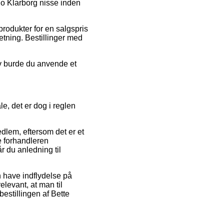
go Klarborg nisse inden
rodukter for en salgspris
retning. Bestillinger med
iv burde du anvende et
le, det er dog i reglen
lem, eftersom det er et
e forhandleren
r du anledning til
n have indflydelse på
relevant, at man til
estillingen af Bette