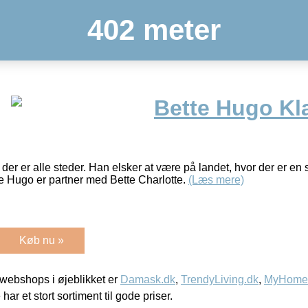
402 meter
Bette Hugo Kl
 der er alle steder. Han elsker at være på landet, hvor der er en 
e Hugo er partner med Bette Charlotte.
(Læs mere)
Køb nu »
webshops i øjeblikket er
Damask.dk
,
TrendyLiving.dk
,
MyHomeM
 har et stort sortiment til gode priser.