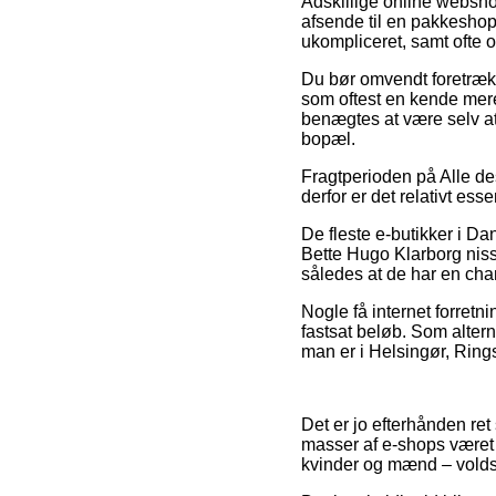
Adskillige online webshop
afsende til en pakkeshop,
ukompliceret, samt ofte 
Du bør omvendt foretrække
som oftest en kende mere
benægtes at være selv a
bopæl.
Fragtperioden på Alle des
derfor er det relativt es
De fleste e-butikker i 
Bette Hugo Klarborg nisse
således at de har en chanc
Nogle få internet forretni
fastsat beløb. Som altern
man er i Helsingør, Ringst
Det er jo efterhånden ret 
masser af e-shops været t
kvinder og mænd – volds