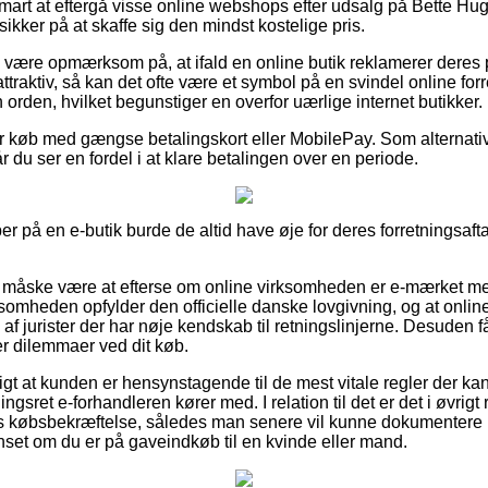
 smart at eftergå visse online webshops efter udsalg på Bette Hu
sikker på at skaffe sig den mindst kostelige pris.
være opmærksom på, at ifald en online butik reklamerer deres p
 attraktiv, så kan det ofte være et symbol på en svindel online for
n orden, hvilket begunstiger en overfor uærlige internet butikker.
 for køb med gængse betalingskort eller MobilePay. Som alternat
når du ser en fordel i at klare betalingen over en periode.
r på en e-butik burde de altid have øje for deres forretningsafta
måske være at efterse om online virksomheden er e-mærket med
rksomheden opfylder den officielle danske lovgivning, og at onlin
f jurister der har nøje kendskab til retningslinjerne. Desuden få
r dilemmaer ved dit køb.
gt at kunden er hensynstagende til de mest vitale regler der ka
ngsret e-forhandleren kører med. I relation til det er det i øvrigt 
s købsbekræftelse, således man senere vil kunne dokumentere b
set om du er på gaveindkøb til en kvinde eller mand.