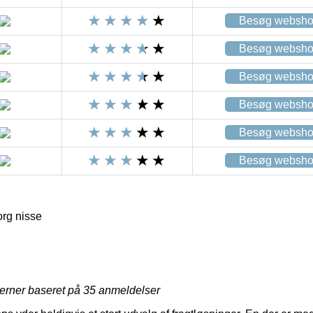
Besøg websh
Besøg websh
Besøg websh
Besøg websh
Besøg websh
Besøg websh
rg nisse
jerner baseret på
35
anmeldelser