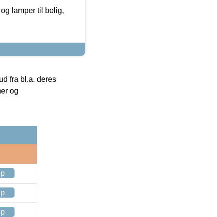
g lamper til bolig,
 fra bl.a. deres
mer og
op
op
op