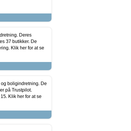
ndretning. Deres
s 37 butikker. De
ing. Klik her for at se
 og boligindretning. De
r på Trustpilot.
5. Klik her for at se