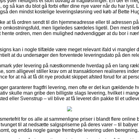
s yder heldigvis et stort udvalg af fragtløsninger. En der er meg
 og så kan du blot gå forbi efter dine nye varer når du har lyst.
også den mindst kostelige leveringsløsning ved køb af Bette Hu
 at få ordren sendt til din hjemmeadresse eller til adressen på 
 omkostningsfuld, men ligeledes særdeles ligetil. Den mest letk
t hente ordren, men den mulighed nødvendiggør at du bor i nær
igns kan i nogle tilfælde være meget relevant ifald vi mangler d
sentielt at du undersøger den forventede leveringsdato på den rel
Danmark yder levering på næstkommende hverdag på en lang ræk
, som alligevel stiller krav om at transaktionen realiseres inden
e for at nå at få dit nye produkt skippet afsted forud for at pers
nger garanterer fragtfri levering, men ofte er det kun gældende hv
ativ skulle man gribe den billigste slags levering, hvilket i man
ed eller Svenstrup – vil blive at få leveret din pakke til et udlev
smertefrit for os alle at sammenligne priser i blandt flere online b
vunget til at nedsætte salgspriserne på deres varer – til babyer 
omt, og endda nogle gange frembyde levering uden beregning.