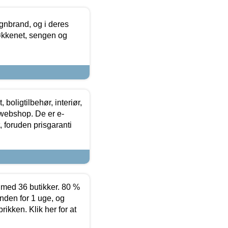
nbrand, og i deres
køkkenet, sengen og
boligtilbehør, interiør,
 webshop. De er e-
 foruden prisgaranti
ed 36 butikker. 80 %
nden for 1 uge, og
ikken. Klik her for at