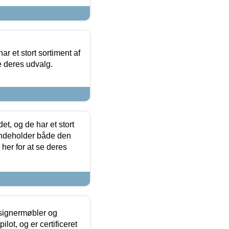
ar et stort sortiment af
e deres udvalg.
t, og de har et stort
 indeholder både den
 her for at se deres
esignermøbler og
lot, og er certificeret