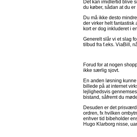
Det kan imidlertid blive
du køber, sådan at du er 
Du må ikke desto mindre 
der virker helt fantastisk
kort er dog inkluderet i e
Generelt slår vi et slag
tilbud fra f.eks. ViaBill, 
Forud for at nogen shoppe
ikke særlig sjovt.
En anden løsning kunne 
billede på at internet vi
lejlighedsvis gennemses a
bistand, såfremt du møde
Desuden er det prisværdi
ordren, fx hvilken ombytni
enhver tid bibeholder en
Hugo Klarborg nisse, uan