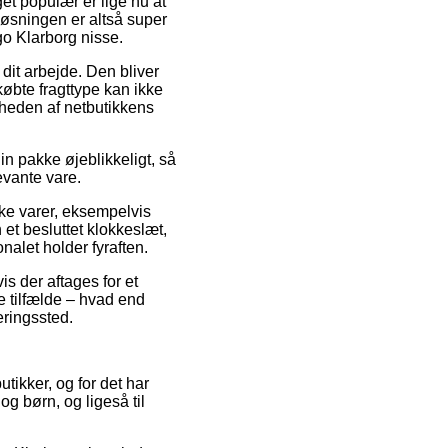
et populær er lige nu at
 Løsningen er altså super
go Klarborg nisse.
dit arbejde. Den bliver
øbte fragttype kan ikke
heden af netbutikkens
in pakke øjeblikkeligt, så
evante vare.
ke varer, eksempelvis
 et besluttet klokkeslæt,
onalet holder fyraften.
is der aftages for et
ge tilfælde – hvad end
eringssted.
utikker, og for det har
og børn, og ligeså til