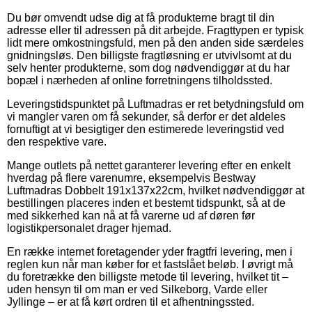
Du bør omvendt udse dig at få produkterne bragt til din
adresse eller til adressen på dit arbejde. Fragttypen er typisk
lidt mere omkostningsfuld, men på den anden side særdeles
gnidningsløs. Den billigste fragtløsning er utvivlsomt at du
selv henter produkterne, som dog nødvendiggør at du har
bopæl i nærheden af online forretningens tilholdssted.
Leveringstidspunktet på Luftmadras er ret betydningsfuld om
vi mangler varen om få sekunder, så derfor er det aldeles
fornuftigt at vi besigtiger den estimerede leveringstid ved
den respektive vare.
Mange outlets på nettet garanterer levering efter en enkelt
hverdag på flere varenumre, eksempelvis Bestway
Luftmadras Dobbelt 191x137x22cm, hvilket nødvendiggør at
bestillingen placeres inden et bestemt tidspunkt, så at de
med sikkerhed kan nå at få varerne ud af døren før
logistikpersonalet drager hjemad.
En række internet foretagender yder fragtfri levering, men i
reglen kun når man køber for et fastslået beløb. I øvrigt må
du foretrække den billigste metode til levering, hvilket tit –
uden hensyn til om man er ved Silkeborg, Varde eller
Jyllinge – er at få kørt ordren til et afhentningssted.