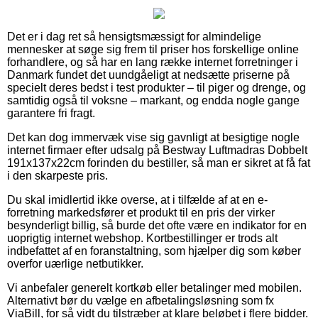
Det er i dag ret så hensigtsmæssigt for almindelige
mennesker at søge sig frem til priser hos forskellige online
forhandlere, og så har en lang række internet forretninger i
Danmark fundet det uundgåeligt at nedsætte priserne på
specielt deres bedst i test produkter – til piger og drenge, og
samtidig også til voksne – markant, og endda nogle gange
garantere fri fragt.
Det kan dog immervæk vise sig gavnligt at besigtige nogle
internet firmaer efter udsalg på Bestway Luftmadras Dobbelt
191x137x22cm forinden du bestiller, så man er sikret at få fat
i den skarpeste pris.
Du skal imidlertid ikke overse, at i tilfælde af at en e-
forretning markedsfører et produkt til en pris der virker
besynderligt billig, så burde det ofte være en indikator for en
uoprigtig internet webshop. Kortbestillinger er trods alt
indbefattet af en foranstaltning, som hjælper dig som køber
overfor uærlige netbutikker.
Vi anbefaler generelt kortkøb eller betalinger med mobilen.
Alternativt bør du vælge en afbetalingsløsning som fx
ViaBill, for så vidt du tilstræber at klare beløbet i flere bidder.