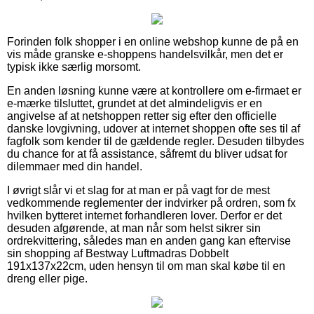
Forinden folk shopper i en online webshop kunne de på en
vis måde granske e-shoppens handelsvilkår, men det er
typisk ikke særlig morsomt.
En anden løsning kunne være at kontrollere om e-firmaet er
e-mærke tilsluttet, grundet at det almindeligvis er en
angivelse af at netshoppen retter sig efter den officielle
danske lovgivning, udover at internet shoppen ofte ses til af
fagfolk som kender til de gældende regler. Desuden tilbydes
du chance for at få assistance, såfremt du bliver udsat for
dilemmaer med din handel.
I øvrigt slår vi et slag for at man er på vagt for de mest
vedkommende reglementer der indvirker på ordren, som fx
hvilken bytteret internet forhandleren lover. Derfor er det
desuden afgørende, at man når som helst sikrer sin
ordrekvittering, således man en anden gang kan eftervise
sin shopping af Bestway Luftmadras Dobbelt
191x137x22cm, uden hensyn til om man skal købe til en
dreng eller pige.