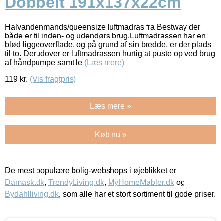
Dobbelt 191x137x22cm
Halvandenmands/queensize luftmadras fra Bestway der
både er til inden- og udendørs brug.Luftmadrassen har en
blød liggeoverflade, og på grund af sin bredde, er der plads
til to. Derudover er luftmadrassen hurtig at puste op ved brug
af håndpumpe samt le
(Læs mere)
119
kr.
(Vis fragtpris)
Læs mere »
Køb nu »
De mest populære bolig-webshops i øjeblikket er
Damask.dk
,
TrendyLiving.dk
,
MyHomeMøbler.dk
og
Bydahlliving.dk
, som alle har et stort sortiment til gode priser.