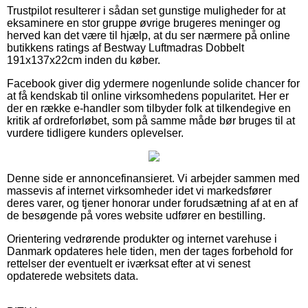
Trustpilot resulterer i sådan set gunstige muligheder for at
eksaminere en stor gruppe øvrige brugeres meninger og
herved kan det være til hjælp, at du ser nærmere på online
butikkens ratings af Bestway Luftmadras Dobbelt
191x137x22cm inden du køber.
Facebook giver dig ydermere nogenlunde solide chancer for
at få kendskab til online virksomhedens popularitet. Her er
der en række e-handler som tilbyder folk at tilkendegive en
kritik af ordreforløbet, som på samme måde bør bruges til at
vurdere tidligere kunders oplevelser.
Denne side er annoncefinansieret. Vi arbejder sammen med
massevis af internet virksomheder idet vi markedsfører
deres varer, og tjener honorar under forudsætning af at en af
de besøgende på vores website udfører en bestilling.
Orientering vedrørende produkter og internet varehuse i
Danmark opdateres hele tiden, men der tages forbehold for
rettelser der eventuelt er iværksat efter at vi senest
opdaterede websitets data.