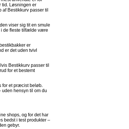
 tid. Løsningen er
 af Bestikkurv passer til
den viser sig tit en smule
i de fleste tilfælde være
bestikbakker er
nd er det uden tvivl
lvis Bestikkurv passer til
ud for et bestemt
s for et præcist beløb.
 – uden hensyn til om du
ine shops, og for det har
es bedst i test produkter –
uden gebyr.