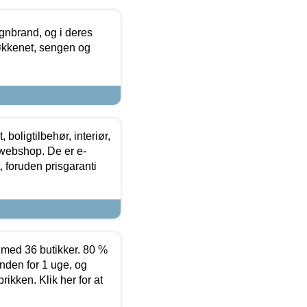
nbrand, og i deres
køkkenet, sengen og
boligtilbehør, interiør,
 webshop. De er e-
 foruden prisgaranti
ed 36 butikker. 80 %
nden for 1 uge, og
ikken. Klik her for at