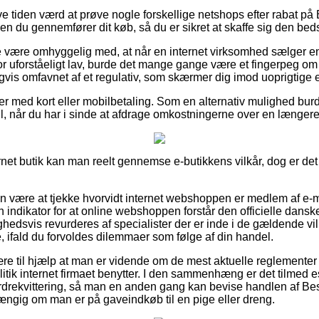
ve tiden værd at prøve nogle forskellige netshops efter rabat på 
en du gennemfører dit køb, så du er sikret at skaffe sig den beds
 være omhyggelig med, at når en internet virksomhed sælger en v
r uforståeligt lav, burde det mange gange være et fingerpeg om
gvis omfavnet af et regulativ, som skærmer dig imod uoprigtige 
ler med kort eller mobilbetaling. Som en alternativ mulighed bur
ill, når du har i sinde at afdrage omkostningerne over en længer
ernet butik kan man reelt gennemse e-butikkens vilkår, dog er det 
an være at tjekke hvorvidt internet webshoppen er medlem af e
en indikator for at online webshoppen forstår den officielle danske
lighedsvis revurderes af specialister der er inde i de gældende v
ce, ifald du forvoldes dilemmaer som følge af din handel.
re til hjælp at man er vidende om de mest aktuelle reglementer 
olitik internet firmaet benytter. I den sammenhæng er det tilmed e
rekvittering, så man en anden gang kan bevise handlen af Best
ængig om man er på gaveindkøb til en pige eller dreng.