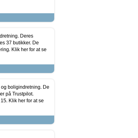
ndretning. Deres
s 37 butikker. De
ing. Klik her for at se
 og boligindretning. De
r på Trustpilot.
5. Klik her for at se