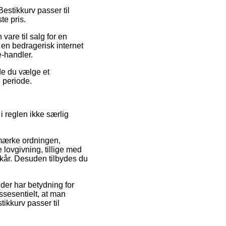
Bestikkurv passer til
te pris.
are til salg for en
 en bedragerisk internet
e-handler.
de du vælge et
e periode.
i reglen ikke særlig
-mærke ordningen,
 lovgivning, tillige med
ilkår. Desuden tilbydes du
der har betydning for
ssesentielt, at man
ikkurv passer til