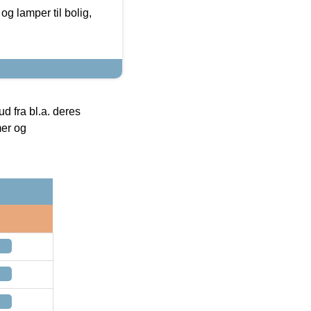
g lamper til bolig,
 fra bl.a. deres
mer og