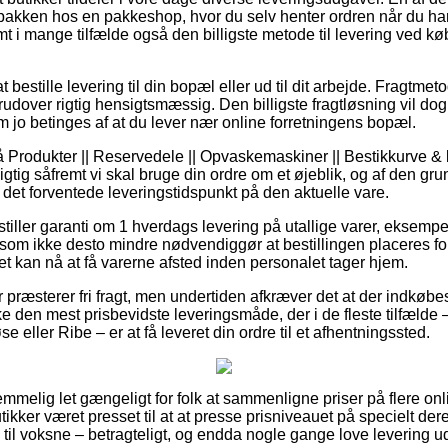
t pakken hos en pakkeshop, hvor du selv henter ordren når du har
mt i mange tilfælde også den billigste metode til levering ved køb
estille levering til din bopæl eller ud til dit arbejde. Fragtmeto
rudover rigtig hensigtsmæssig. Den billigste fragtløsning vil dog 
m jo betinges af at du lever nær online forretningens bopæl.
Produkter || Reservedele || Opvaskemaskiner || Bestikkurve & 
igtig såfremt vi skal bruge din ordre om et øjeblik, og af den gru
r det forventede leveringstidspunkt på den aktuelle vare.
 stiller garanti om 1 hverdags levering på utallige varer, eksempe
som ikke desto mindre nødvendiggør at bestillingen placeres for
et kan nå at få varerne afsted inden personalet tager hjem.
aer præsterer fri fragt, men undertiden afkræver det at der indkøbe
e den mest prisbevidste leveringsmåde, der i de fleste tilfælde
 eller Ribe – er at få leveret din ordre til et afhentningssted.
temmelig let gængeligt for folk at sammenligne priser på flere onl
utikker været presset til at at presse prisniveauet på specielt der
gså til voksne – betragteligt, og endda nogle gange love levering 