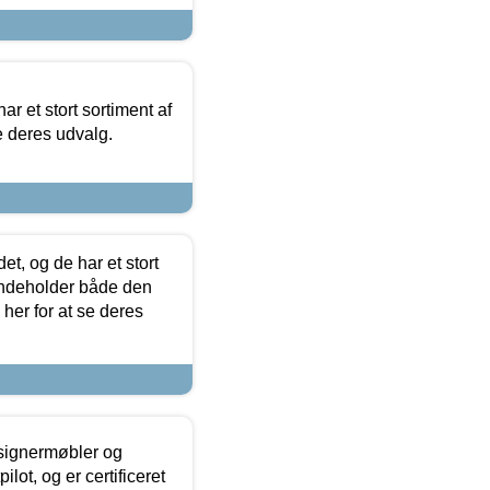
ar et stort sortiment af
e deres udvalg.
t, og de har et stort
 indeholder både den
 her for at se deres
esignermøbler og
lot, og er certificeret