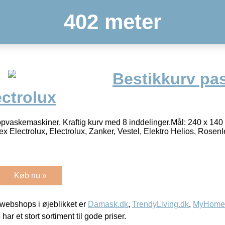
402 meter
Bestikkurv pas
ctrolux
x opvaskemaskiner. Kraftig kurv med 8 inddelinger.Mål: 240 x 140
 Electrolux, Electrolux, Zanker, Vestel, Elektro Helios, Rosenl
Køb nu »
webshops i øjeblikket er
Damask.dk
,
TrendyLiving.dk
,
MyHomeM
 har et stort sortiment til gode priser.