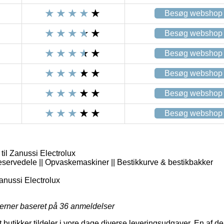
Besøg webshop
Besøg webshop
Besøg webshop
Besøg webshop
Besøg webshop
Besøg webshop
til Zanussi Electrolux
eservedele || Opvaskemaskiner || Bestikkurve & bestikbakker
nussi Electrolux
jerner baseret på
36
anmeldelser
butikker tildeler i vore dage diverse leveringsudgaver. En af de