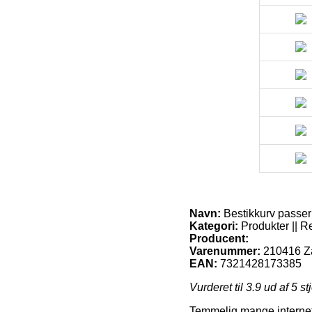
Navn:
Bestikkurv passer 
Kategori:
Produkter || R
Producent:
Varenummer:
210416 Za
EAN:
7321428173385
Vurderet til
3.9
ud af 5 st
Temmelig mange internet 