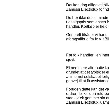
Det kan dog alligevel bli
Zanussi Electrolux forind
Du bør ikke desto mindre
udsalgspris som anses fo
handler. Kortkøb er heldi
Generelt tilråder vi hand
afdragstilbud fra fx ViaB
Før folk handler i en int
sjovt.
Et nemmere alternativ k
grundet at det typisk er 
at internet selskabet lej
genvej til at få assistan
Foruden dette kan det væ
ordren, f.eks. den returp
stadigvæk gemmer sin ord
Zanussi Electrolux, uafh