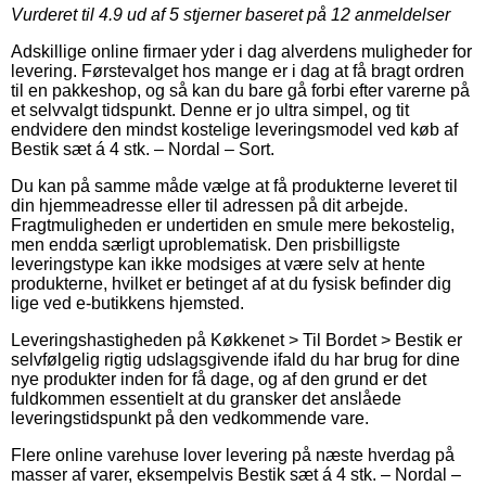
Vurderet til
4.9
ud af 5 stjerner baseret på
12
anmeldelser
Adskillige online firmaer yder i dag alverdens muligheder for
levering. Førstevalget hos mange er i dag at få bragt ordren
til en pakkeshop, og så kan du bare gå forbi efter varerne på
et selvvalgt tidspunkt. Denne er jo ultra simpel, og tit
endvidere den mindst kostelige leveringsmodel ved køb af
Bestik sæt á 4 stk. – Nordal – Sort.
Du kan på samme måde vælge at få produkterne leveret til
din hjemmeadresse eller til adressen på dit arbejde.
Fragtmuligheden er undertiden en smule mere bekostelig,
men endda særligt uproblematisk. Den prisbilligste
leveringstype kan ikke modsiges at være selv at hente
produkterne, hvilket er betinget af at du fysisk befinder dig
lige ved e-butikkens hjemsted.
Leveringshastigheden på Køkkenet > Til Bordet > Bestik er
selvfølgelig rigtig udslagsgivende ifald du har brug for dine
nye produkter inden for få dage, og af den grund er det
fuldkommen essentielt at du gransker det anslåede
leveringstidspunkt på den vedkommende vare.
Flere online varehuse lover levering på næste hverdag på
masser af varer, eksempelvis Bestik sæt á 4 stk. – Nordal –