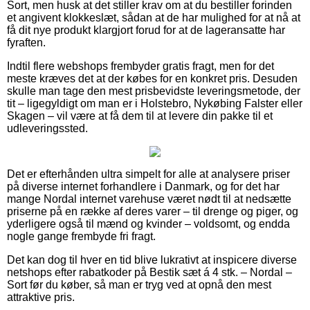
Sort, men husk at det stiller krav om at du bestiller forinden
et angivent klokkeslæt, sådan at de har mulighed for at nå at
få dit nye produkt klargjort forud for at de lageransatte har
fyraften.
Indtil flere webshops frembyder gratis fragt, men for det
meste kræves det at der købes for en konkret pris. Desuden
skulle man tage den mest prisbevidste leveringsmetode, der
tit – ligegyldigt om man er i Holstebro, Nykøbing Falster eller
Skagen – vil være at få dem til at levere din pakke til et
udleveringssted.
Det er efterhånden ultra simpelt for alle at analysere priser
på diverse internet forhandlere i Danmark, og for det har
mange Nordal internet varehuse været nødt til at nedsætte
priserne på en række af deres varer – til drenge og piger, og
yderligere også til mænd og kvinder – voldsomt, og endda
nogle gange frembyde fri fragt.
Det kan dog til hver en tid blive lukrativt at inspicere diverse
netshops efter rabatkoder på Bestik sæt á 4 stk. – Nordal –
Sort før du køber, så man er tryg ved at opnå den mest
attraktive pris.