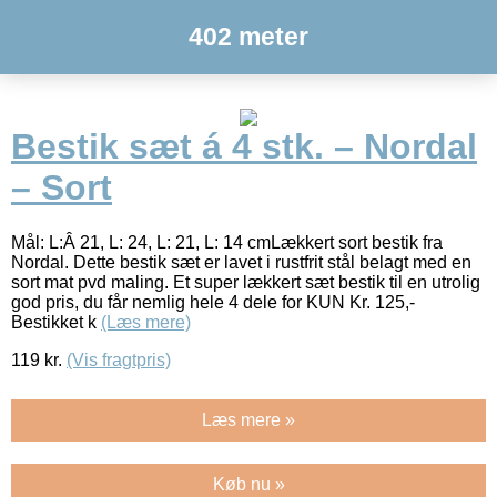
402 meter
Bestik sæt á 4 stk. – Nordal
– Sort
Mål: L:Â 21, L: 24, L: 21, L: 14 cmLækkert sort bestik fra
Nordal. Dette bestik sæt er lavet i rustfrit stål belagt med en
sort mat pvd maling. Et super lækkert sæt bestik til en utrolig
god pris, du får nemlig hele 4 dele for KUN Kr. 125,-
Bestikket k
(Læs mere)
119
kr.
(Vis fragtpris)
Læs mere »
Køb nu »