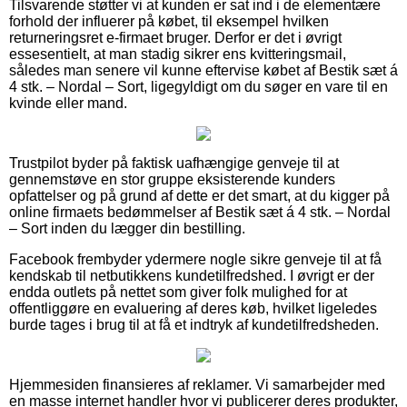
Tilsvarende støtter vi at kunden er sat ind i de elementære
forhold der influerer på købet, til eksempel hvilken
returneringsret e-firmaet bruger. Derfor er det i øvrigt
essesentielt, at man stadig sikrer ens kvitteringsmail,
således man senere vil kunne eftervise købet af Bestik sæt á
4 stk. – Nordal – Sort, ligegyldigt om du søger en vare til en
kvinde eller mand.
Trustpilot byder på faktisk uafhængige genveje til at
gennemstøve en stor gruppe eksisterende kunders
opfattelser og på grund af dette er det smart, at du kigger på
online firmaets bedømmelser af Bestik sæt á 4 stk. – Nordal
– Sort inden du lægger din bestilling.
Facebook frembyder ydermere nogle sikre genveje til at få
kendskab til netbutikkens kundetilfredshed. I øvrigt er der
endda outlets på nettet som giver folk mulighed for at
offentliggøre en evaluering af deres køb, hvilket ligeledes
burde tages i brug til at få et indtryk af kundetilfredsheden.
Hjemmesiden finansieres af reklamer. Vi samarbejder med
en masse internet handler hvor vi publicerer deres produkter,