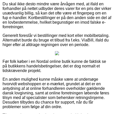
Du skal ikke desto mindre være årvågen med, at ifald en
forhandler på nettet udbyder deres varer for en pris der virker
usædvanlig billig, så kan det ofte være et fingerpeg om en
fup e-handler. Kortbestillinger er på den anden side en del af
en lovbestemmelse, hvilket begunstiger en imod falske e-
forretninger.
Generelt foreslår vi bestillinger med kort eller mobilbetaling.
Alternativt burde du bruge et tilbud fra f.eks. ViaBill, ifald du
higer efter at afdrage regningen over en periode.
Før folk køber i en Nordal online butik kunne de faktisk se
på butikkens handelsbetingelser, det er dog normalt et
tidskrævende projekt.
En anden mulighed kunne måske være at undersøge
hvorvidt webshoppen er e-mærket, grundet at det er en
antydning af at online forhandleren overholder gældende
dansk lovgivning, samt at online forretningen løbende føres
tilsyn med af specialister som behersker retningslinjerne.
Desuden tilbydes du chance for support, når du får
problemer som følge af din ordre.