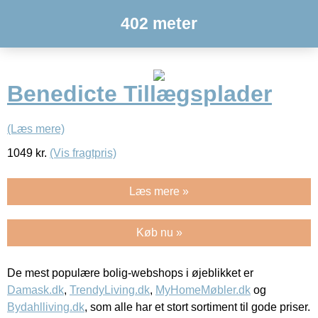
402 meter
Benedicte Tillægsplader
(Læs mere)
1049
kr.
(Vis fragtpris)
Læs mere »
Køb nu »
De mest populære bolig-webshops i øjeblikket er
Damask.dk
,
TrendyLiving.dk
,
MyHomeMøbler.dk
og
Bydahlliving.dk
, som alle har et stort sortiment til gode priser.