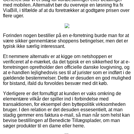
med mobilen. Alternativt bør du overveje en løsning fra fx
ViaBill, i tilfælde af at du foretrækker at godtgøre prisen over
flere uger.
Forinden nogen bestiller på en e-forretning burde man for at
være sikker gennemlæse shoppens betingelser, men det er
typisk ikke særlig interessant.
Et nemmere alternativ er at kigge om netshoppen er
verificeret af e-mærket, da det typisk er en sikkerhed for at e-
forretningen opretholder den officielle danske lovgivning, og
at e-handlen lejlighedsvis ses til af jurister som er indført i de
gældende bestemmelser. Dette er desuden en god mulighed
for bistand, ifald du forvoldes besvær med dit køb.
Yderligere er det fornuftigt at kunden er vaks omkring de
elementære vilkår der spiller ind i forbindelse med
transaktionen, for eksempel den byttepolitik virksomheden
bruger. I den relation er det desuden essesentielt, at man
stadig gemmer ens faktura e-mail, så man når som helst kan
bevise bestillingen af Benedicte Tillægsplader, om man
søger produkter til en dame eller herre.