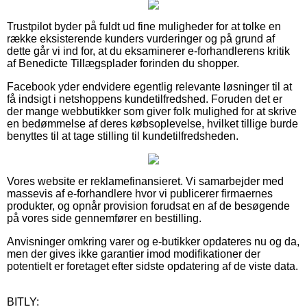
Trustpilot byder på fuldt ud fine muligheder for at tolke en
række eksisterende kunders vurderinger og på grund af
dette går vi ind for, at du eksaminerer e-forhandlerens kritik
af Benedicte Tillægsplader forinden du shopper.
Facebook yder endvidere egentlig relevante løsninger til at
få indsigt i netshoppens kundetilfredshed. Foruden det er
der mange webbutikker som giver folk mulighed for at skrive
en bedømmelse af deres købsoplevelse, hvilket tillige burde
benyttes til at tage stilling til kundetilfredsheden.
Vores website er reklamefinansieret. Vi samarbejder med
massevis af e-forhandlere hvor vi publicerer firmaernes
produkter, og opnår provision forudsat en af de besøgende
på vores side gennemfører en bestilling.
Anvisninger omkring varer og e-butikker opdateres nu og da,
men der gives ikke garantier imod modifikationer der
potentielt er foretaget efter sidste opdatering af de viste data.
BITLY: