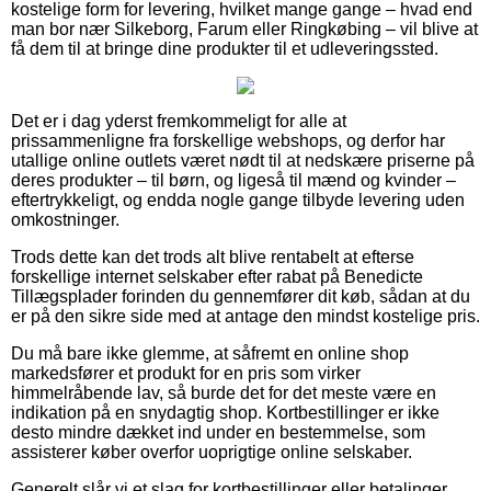
kostelige form for levering, hvilket mange gange – hvad end
man bor nær Silkeborg, Farum eller Ringkøbing – vil blive at
få dem til at bringe dine produkter til et udleveringssted.
Det er i dag yderst fremkommeligt for alle at
prissammenligne fra forskellige webshops, og derfor har
utallige online outlets været nødt til at nedskære priserne på
deres produkter – til børn, og ligeså til mænd og kvinder –
eftertrykkeligt, og endda nogle gange tilbyde levering uden
omkostninger.
Trods dette kan det trods alt blive rentabelt at efterse
forskellige internet selskaber efter rabat på Benedicte
Tillægsplader forinden du gennemfører dit køb, sådan at du
er på den sikre side med at antage den mindst kostelige pris.
Du må bare ikke glemme, at såfremt en online shop
markedsfører et produkt for en pris som virker
himmelråbende lav, så burde det for det meste være en
indikation på en snydagtig shop. Kortbestillinger er ikke
desto mindre dækket ind under en bestemmelse, som
assisterer køber overfor uoprigtige online selskaber.
Generelt slår vi et slag for kortbestillinger eller betalinger