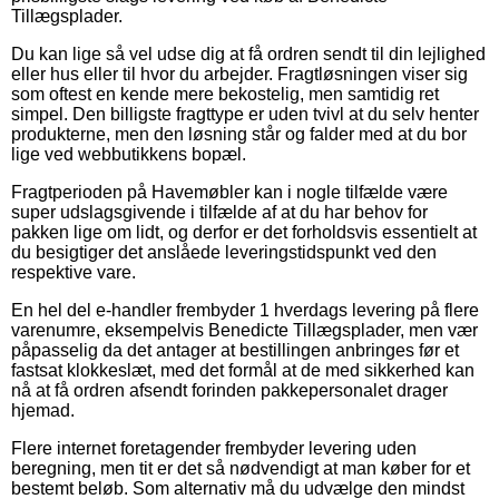
Tillægsplader.
Du kan lige så vel udse dig at få ordren sendt til din lejlighed
eller hus eller til hvor du arbejder. Fragtløsningen viser sig
som oftest en kende mere bekostelig, men samtidig ret
simpel. Den billigste fragttype er uden tvivl at du selv henter
produkterne, men den løsning står og falder med at du bor
lige ved webbutikkens bopæl.
Fragtperioden på Havemøbler kan i nogle tilfælde være
super udslagsgivende i tilfælde af at du har behov for
pakken lige om lidt, og derfor er det forholdsvis essentielt at
du besigtiger det anslåede leveringstidspunkt ved den
respektive vare.
En hel del e-handler frembyder 1 hverdags levering på flere
varenumre, eksempelvis Benedicte Tillægsplader, men vær
påpasselig da det antager at bestillingen anbringes før et
fastsat klokkeslæt, med det formål at de med sikkerhed kan
nå at få ordren afsendt forinden pakkepersonalet drager
hjemad.
Flere internet foretagender frembyder levering uden
beregning, men tit er det så nødvendigt at man køber for et
bestemt beløb. Som alternativ må du udvælge den mindst