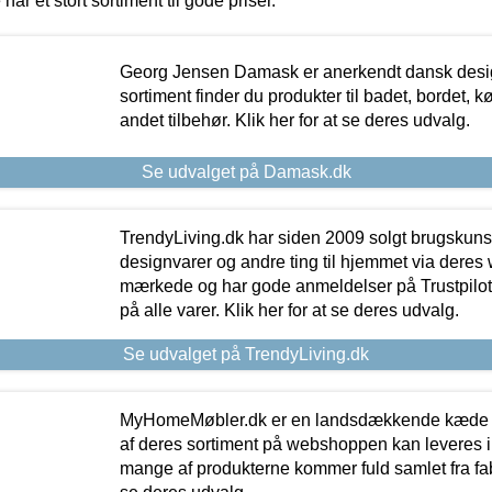
 har et stort sortiment til gode priser.
Georg Jensen Damask er anerkendt dansk desig
sortiment finder du produkter til badet, bordet, 
andet tilbehør. Klik her for at se deres udvalg.
Se udvalget på Damask.dk
TrendyLiving.dk har siden 2009 solgt brugskunst, 
designvarer og andre ting til hjemmet via deres
mærkede og har gode anmeldelser på Trustpilot,
på alle varer. Klik her for at se deres udvalg.
Se udvalget på TrendyLiving.dk
MyHomeMøbler.dk er en landsdækkende kæde m
af deres sortiment på webshoppen kan leveres i
mange af produkterne kommer fuld samlet fra fabr