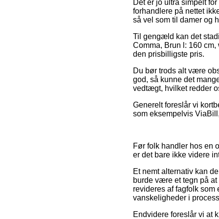
Det er jo ultra simpelt f
forhandlere på nettet ik
så vel som til damer og 
Til gengæld kan det stadi
Comma, Brun l: 160 cm, w:
den prisbilligste pris.
Du bør trods alt være obs
god, så kunne det mange 
vedtægt, hvilket redder o
Generelt foreslår vi kortb
som eksempelvis ViaBill,
Før folk handler hos en 
er det bare ikke videre in
Et nemt alternativ kan de
burde være et tegn på at 
revideres af fagfolk som 
vanskeligheder i process
Endvidere foreslår vi at