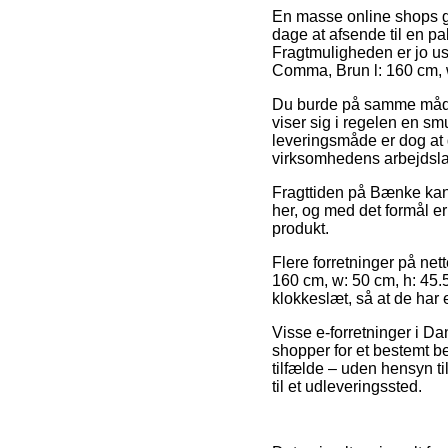
En masse online shops gi
dage at afsende til en pa
Fragtmuligheden er jo us
Comma, Brun l: 160 cm, w
Du burde på samme måde p
viser sig i regelen en sm
leveringsmåde er dog at d
virksomhedens arbejdsla
Fragttiden på Bænke kan 
her, og med det formål er
produkt.
Flere forretninger på ne
160 cm, w: 50 cm, h: 45.5
klokkeslæt, så at de har e
Visse e-forretninger i Da
shopper for et bestemt b
tilfælde – uden hensyn ti
til et udleveringssted.