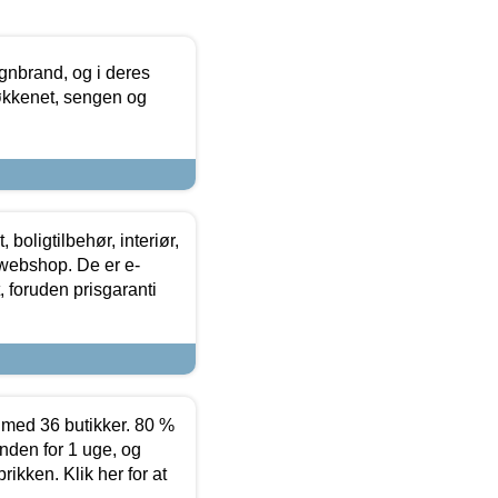
nbrand, og i deres
køkkenet, sengen og
boligtilbehør, interiør,
 webshop. De er e-
 foruden prisgaranti
ed 36 butikker. 80 %
nden for 1 uge, og
ikken. Klik her for at