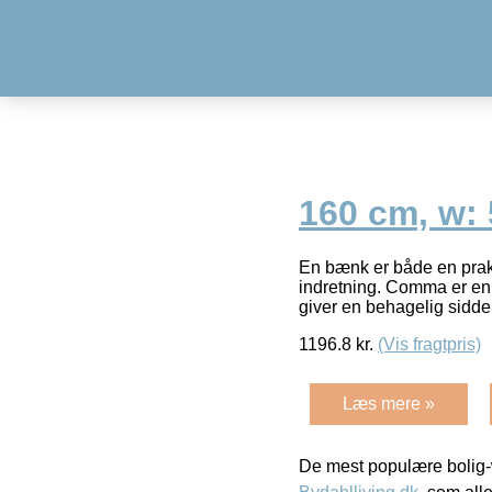
160 cm, w: 
En bænk er både en prakt
indretning. Comma er en 
giver en behagelig sidd
1196.8
kr.
(Vis fragtpris)
Læs mere »
De mest populære bolig-