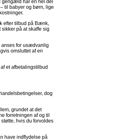
til gengæld har en hel del
til babyer og børn, lige
kostninger.
k efter tilbud på Bænk,
sikker på at skaffe sig
er anses for usædvanlig
gvis omsluttet af en
af et afbetalingstilbud
 handelsbetingelser, dog
lem, grundet at det
e forretningen af og til
støtte, hvis du forvoldes
n have indflydelse på