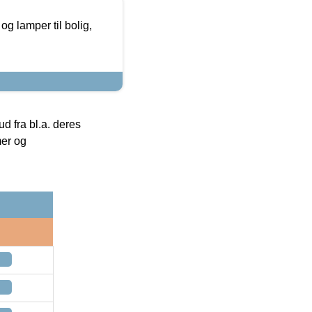
g lamper til bolig,
 fra bl.a. deres
mer og