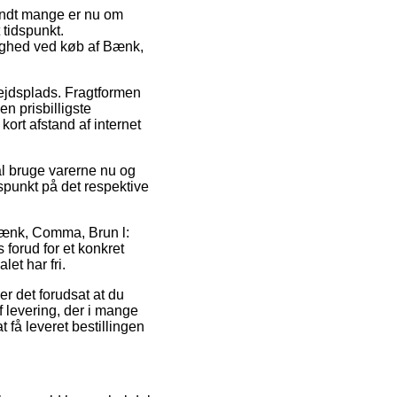
landt mange er nu om
 tidspunkt.
lighed ved køb af Bænk,
bejdsplads. Fragtformen
n prisbilligste
ort afstand af internet
al bruge varerne nu og
dspunkt på det respektive
 Bænk, Comma, Brun l:
 forud for et konkret
let har fri.
er det forudsat at du
 levering, der i mange
 få leveret bestillingen