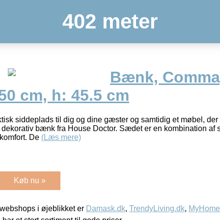
402 meter
Bænk, Comma,
50 cm, h: 45.5 cm
isk siddeplads til dig og dine gæster og samtidig et møbel, der 
dekorativ bænk fra House Doctor. Sædet er en kombination af s
ekomfort. De
(Læs mere)
Køb nu »
webshops i øjeblikket er
Damask.dk
,
TrendyLiving.dk
,
MyHomeM