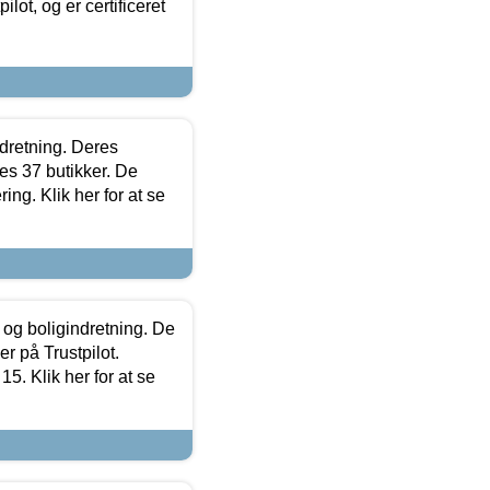
lot, og er certificeret
ndretning. Deres
s 37 butikker. De
ing. Klik her for at se
 og boligindretning. De
r på Trustpilot.
5. Klik her for at se