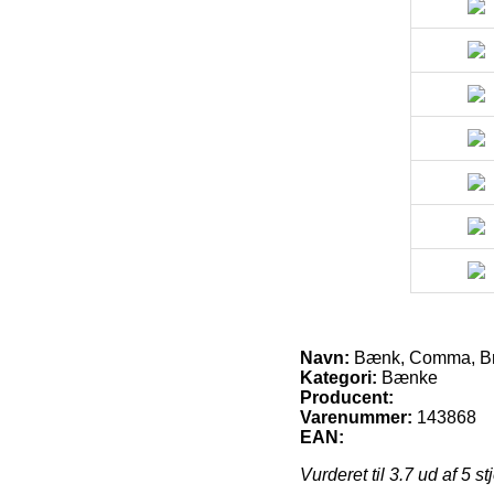
Navn:
Bænk, Comma, Brun
Kategori:
Bænke
Producent:
Varenummer:
143868
EAN:
Vurderet til
3.7
ud af 5 st