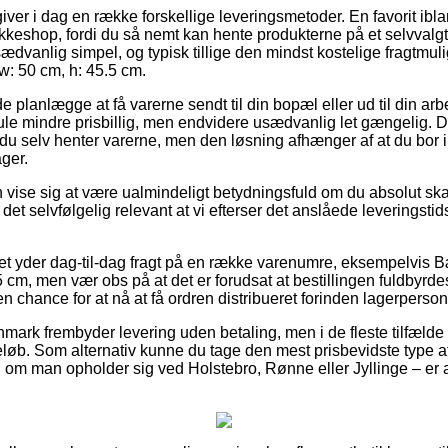
ver i dag en række forskellige leveringsmetoder. En favorit ib
kkeshop, fordi du så nemt kan hente produkterne på et selvvalgt
ædvanlig simpel, og typisk tillige den mindst kostelige fragtmu
: 50 cm, h: 45.5 cm.
lanlægge at få varerne sendt til din bopæl eller ud til din ar
ule mindre prisbillig, men endvidere usædvanlig let gængelig. De
u selv henter varerne, men den løsning afhænger af at du bor i k
ger.
vise sig at være ualmindeligt betydningsfuld om du absolut sk
 det selvfølgelig relevant at vi efterser det anslåede leveringsti
ttet yder dag-til-dag fragt på en række varenumre, eksempelvis
 cm, men vær obs på at det er forudsat at bestillingen fuldbyrdes
n chance for at nå at få ordren distribueret forinden lagerpersona
nmark frembyder levering uden betaling, men i de fleste tilfælde 
eløb. Som alternativ kunne du tage den mest prisbevidste type af
l om man opholder sig ved Holstebro, Rønne eller Jyllinge – er at