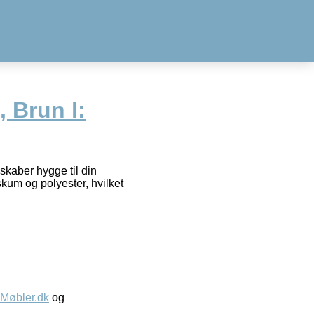
 Brun l:
skaber hygge til din
kum og polyester, hvilket
øbler.dk
og