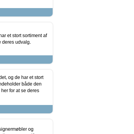
ar et stort sortiment af
e deres udvalg.
t, og de har et stort
 indeholder både den
 her for at se deres
esignermøbler og