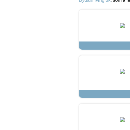
Bydahlliving.dk
, som alle