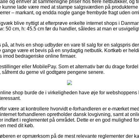
or alle og enhver at sammenligne priser hos flere netbutikker, og 
ke kunne lade være med at stampe salgsværdien på produkterne – 
herrer – markant, og endda nogle gange frembyde fragt uden om
gvæk blive nyttigt at efterprøve enkelte internet shops i Danmar
 50 cm, h: 45.5 cm før du handler, således at man er usvigeligt 
 på, at hvis en shop udbyder en vare til salg for en salgspris d
gange være et bevis på en snydagtig netbutik. Kortkøb er heldi
s imod bedrageriske online firmaer.
estillinger eller MobilePay. Som et alternativ bør du drage fordel 
 såfremt du gerne vil godtgøre pengene senere.
online shop burde de i virkeligheden have øje for webshoppens
teressant.
rfor være at kontrollere hvorvidt e-forhandleren er e-mærket med
internet forhandleren opretholder dansk lovgivning, samt at onlin
er indført i reglementet på området. Dette er en god mulighed for 
en med dit køb.
 køberen er opmærksom på de mest relevante reglementer der ka